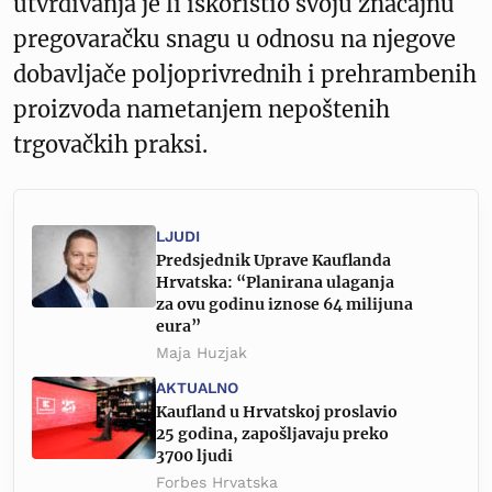
utvrđivanja je li iskoristio svoju značajnu
pregovaračku snagu u odnosu na njegove
dobavljače poljoprivrednih i prehrambenih
proizvoda nametanjem nepoštenih
trgovačkih praksi.
LJUDI
Predsjednik Uprave Kauflanda
Hrvatska: “Planirana ulaganja
za ovu godinu iznose 64 milijuna
eura”
Maja Huzjak
AKTUALNO
Kaufland u Hrvatskoj proslavio
25 godina, zapošljavaju preko
3700 ljudi
Forbes Hrvatska