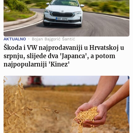
AKTUALNO
Bojan Bajgorić Šantić
Škoda i VW najprodavaniji u Hrvatskoj u
srpnju, slijede dva 'Japanca', a potom
najpopularniji 'Kinez'