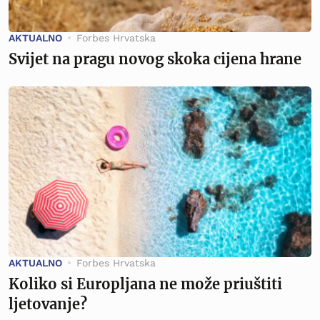
AKTUALNO
Forbes Hrvatska
Svijet na pragu novog skoka cijena hrane
AKTUALNO
Forbes Hrvatska
Koliko si Europljana ne može priuštiti
ljetovanje?