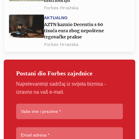
distribuciju
Forbes Hrvatska
AKTUALNO
AZTN kaznio Decentiu s 60
tisuća eura zbog nepoštene
trgovačke prakse
Forbes Hrvatska
Postani dio Forbes zajednice
Najrelevantniji sadržaj iz svijeta biznisa -
izravno na vaš e-mail.