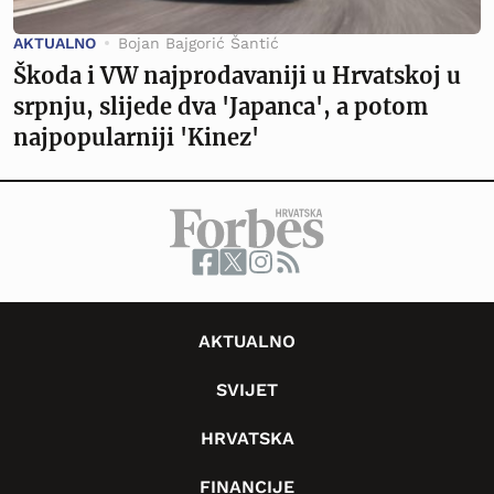
AKTUALNO
Bojan Bajgorić Šantić
Škoda i VW najprodavaniji u Hrvatskoj u
srpnju, slijede dva 'Japanca', a potom
najpopularniji 'Kinez'
AKTUALNO
SVIJET
HRVATSKA
FINANCIJE