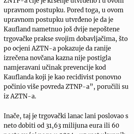
ZNTP-a čije je kršenje utvrđeno i u ovom
upravnom postupku. Pored toga, u ovom
upravnom postupku utvrđeno je da je
Kaufland nametnuo još dvije nepoštene
trgovačke prakse svojim dobavljačima, što
po ocjeni AZTN-a pokazuje da ranije
izrečena novčana kazna nije postigla
namjeravani učinak prevencije kod
Kauflanda koji je kao recidivist ponovno
počinio više povreda ZTNP-a”, poručili su
iz AZTN-a.
Inače, taj je trgovački lanac lani poslovao s
neto dobiti od 31,63 milijuna eura ili 60