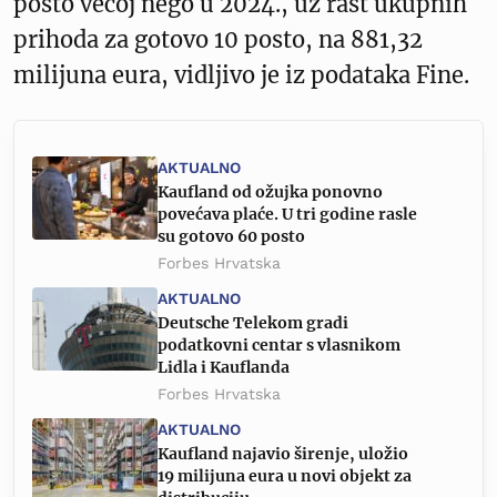
posto većoj nego u 2024., uz rast ukupnih
prihoda za gotovo 10 posto, na 881,32
milijuna eura, vidljivo je iz podataka Fine.
AKTUALNO
Kaufland od ožujka ponovno
povećava plaće. U tri godine rasle
su gotovo 60 posto
Forbes Hrvatska
AKTUALNO
Deutsche Telekom gradi
podatkovni centar s vlasnikom
Lidla i Kauflanda
Forbes Hrvatska
AKTUALNO
Kaufland najavio širenje, uložio
19 milijuna eura u novi objekt za