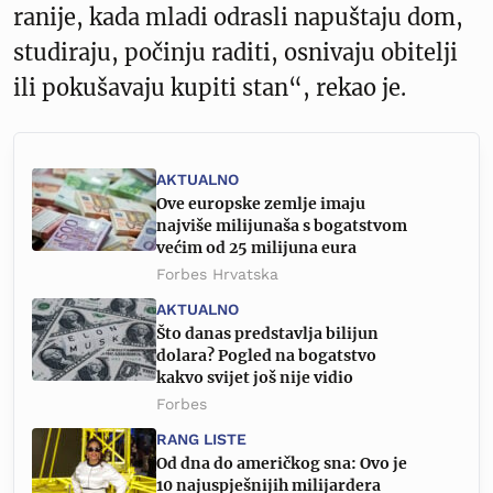
ranije, kada mladi odrasli napuštaju dom,
studiraju, počinju raditi, osnivaju obitelji
ili pokušavaju kupiti stan“, rekao je.
AKTUALNO
Ove europske zemlje imaju
najviše milijunaša s bogatstvom
većim od 25 milijuna eura
Forbes Hrvatska
AKTUALNO
Što danas predstavlja bilijun
dolara? Pogled na bogatstvo
kakvo svijet još nije vidio
Forbes
RANG LISTE
Od dna do američkog sna: Ovo je
10 najuspješnijih milijardera