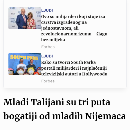
LJUDI
Ovo su milijarderi koji stoje iza
carstva izgrađenog na
jednostavnom, ali
revolucionarnom izumu – šlagu
bez mlijeka
Forbes
LJUDI
Kako su tvorci South Parka
postali milijarderi i najplaćeniji
televizijski autori u Hollywoodu
Forbes
Mladi Talijani su tri puta
bogatiji od mladih Nijemaca