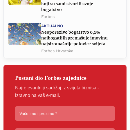
koji su sami stvorili svoje
bogatstvo
Forbes
AKTUALNO
Neoporezivo bogatstvo 0,1%
najbogatijih premašuje imovinu
najsiromašnije polovice svijeta
Forbes Hrvatska
Postani dio Forbes zajednice
Najrelevantniji sadržaj iz svijeta biznisa -
izravno na vaš e-mail.