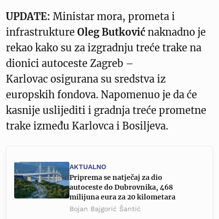
UPDATE:
Ministar mora, prometa i
infrastrukture
Oleg Butković
naknadno je
rekao kako su za izgradnju treće trake na
dionici autoceste Zagreb –
Karlovac osigurana su sredstva iz
europskih fondova. Napomenuo je da će
kasnije uslijediti i gradnja treće prometne
trake između Karlovca i Bosiljeva.
AKTUALNO
Priprema se natječaj za dio
autoceste do Dubrovnika, 468
milijuna eura za 20 kilometara
Bojan Bajgorić Šantić