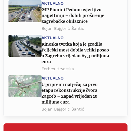
AKTUALNO
GIP Pionir i Pedom uvjerljivo
najjeftiniji – dobili proširenje
zagrebačke obilaznice
Bojan Bajgorić Šantić
AKTUALNO
Kineska tvrtka koja je gradila
Pelješki most dobila veliki posao
u Zagrebu vrijedan 67,3 milijuna
eura
Forbes Hrvatska
AKTUALNO
U pripremi natječaj za prvu
etapu rekonstrukcije čvora
Zagreb – Zapad vrijedan 10
milijuna eura
Bojan Bajgorić Šantić