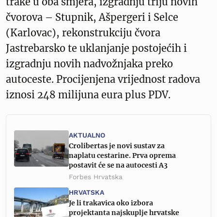
trake u oba smjera, izgradnju triju novih
čvorova – Stupnik, Ašpergeri i Selce
(Karlovac), rekonstrukciju čvora
Jastrebarsko te uklanjanje postojećih i
izgradnju novih nadvožnjaka preko
autoceste. Procijenjena vrijednost radova
iznosi 248 milijuna eura plus PDV.
AKTUALNO
Crolibertas je novi sustav za
naplatu cestarine. Prva oprema
postavit će se na autocesti A3
Forbes Hrvatska
HRVATSKA
Je li trakavica oko izbora
projektanta najskuplje hrvatske