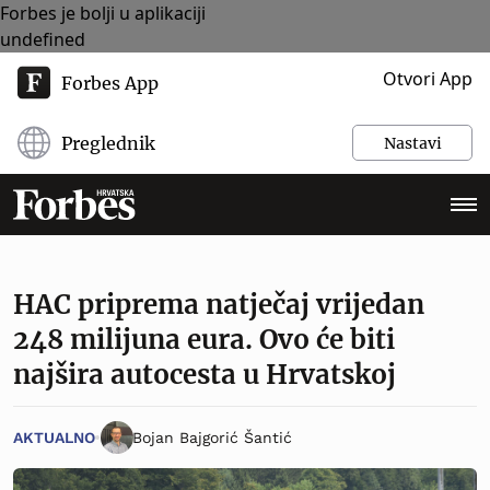
Forbes je bolji u aplikaciji
undefined
Otvori App
Forbes App
Preglednik
Nastavi
HAC priprema natječaj vrijedan
248 milijuna eura. Ovo će biti
najšira autocesta u Hrvatskoj
AKTUALNO
Bojan Bajgorić Šantić