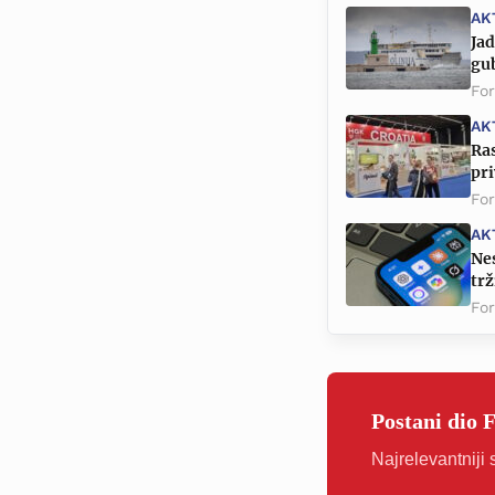
AK
Jad
gu
Fo
AK
Ras
pr
Fo
AK
Nes
trž
Fo
Postani dio 
Najrelevantniji 