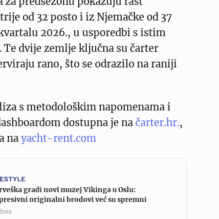
a za predsezonu pokazuju rast
trije od 32 posto i iz Njemačke od 37
vartalu 2026., u usporedbi s istim
Te dvije zemlje ključna su čarter
erviraju rano, što se odrazilo na raniji
liza s metodološkim napomenama i
dashboardom dostupna je na
čarter.hr.
,
ka na
yacht-rent.com
FESTYLE
veška gradi novi muzej Vikinga u Oslu:
resivni originalni brodovi već su spremni
rbes