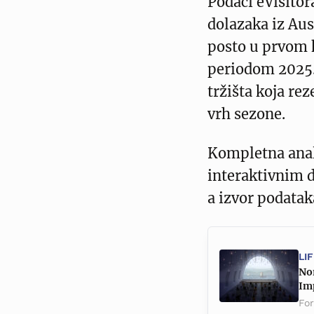
Podaci eVisitor
dolazaka iz Aus
posto u prvom k
periodom 2025. 
tržišta koja rez
vrh sezone.
Kompletna ana
interaktivnim 
a izvor podata
LI
Nor
Imp
Fo