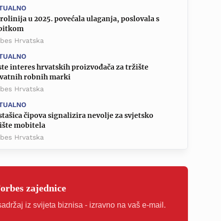
TUALNO
rolinija u 2025. povećala ulaganja, poslovala s
bitkom
rbes Hrvatska
TUALNO
te interes hrvatskih proizvođača za tržište
ivatnih robnih marki
rbes Hrvatska
TUALNO
tašica čipova signalizira nevolje za svjetsko
ište mobitela
rbes Hrvatska
Forbes zajednice
sadržaj iz svijeta biznisa - izravno na vaš e-mail.