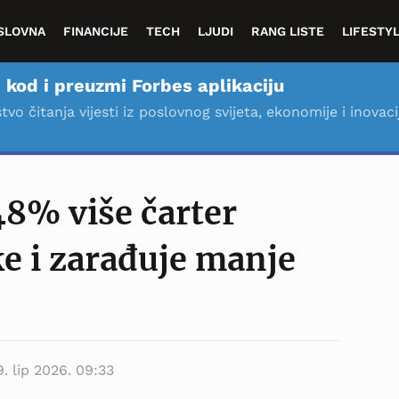
SLOVNA
FINANCIJE
TECH
LJUDI
RANG LISTE
LIFESTY
 kod i preuzmi Forbes aplikaciju
stvo čitanja vijesti iz poslovnog svijeta, ekonomije i inovaci
8% više čarter
ke i zarađuje manje
9. lip 2026. 09:33