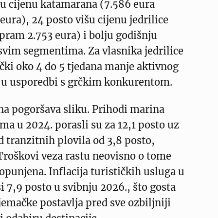
nu cijenu katamarana (7.586 eura
ura), 24 posto višu cijenu jedrilice
pram 2.753 eura) i bolju godišnju
svim segmentima. Za vlasnika jedrilice
tički oko 4 do 5 tjedana manje aktivnog
 u usporedbi s grčkim konkurentom.
na pogoršava sliku. Prihodi marina
ma u 2024. porasli su za 12,1 posto uz
 tranzitnih plovila od 3,8 posto,
roškovi veza rastu neovisno o tome
popunjena. Inflacija turističkih usluga u
i 7,9 posto u svibnju 2026., što gosta
Njemačke postavlja pred sve ozbiljniji