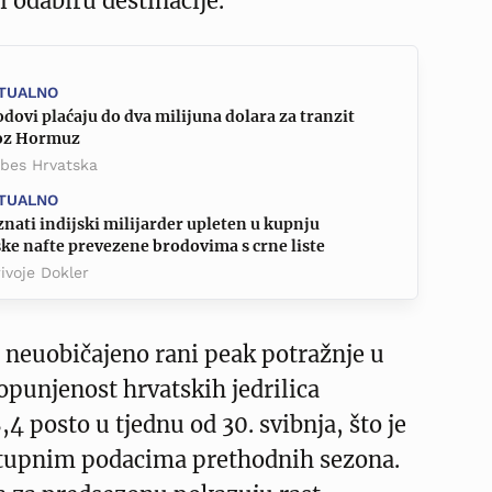
i odabiru destinacije.
TUALNO
dovi plaćaju do dva milijuna dolara za tranzit
oz Hormuz
rbes Hrvatska
TUALNO
nati indijski milijarder upleten u kupnju
ke nafte prevezene brodovima s crne liste
ivoje Dokler
 i neuobičajeno rani peak potražnje u
opunjenost hrvatskih jedrilica
4 posto u tjednu od 30. svibnja, što je
tupnim podacima prethodnih sezona.