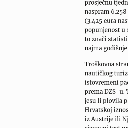
prosječnu tjed
naspram 6.258 e
(3.425 eura nas
popunjenost u 
to znači statis
najma godišnje
Troškovna stra
nautičkog turiz
istovremeni pad
prema DZS-u. T
jesu li plovila 
Hrvatskoj iznos
iz Austrije ili 