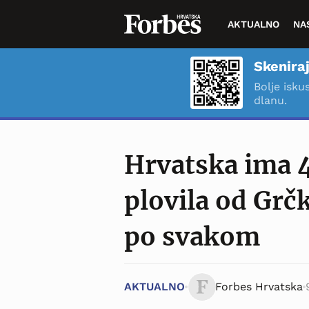
AKTUALNO
NA
Skeniraj
Bolje isku
dlanu.
Hrvatska ima 4
plovila od Grč
po svakom
AKTUALNO
Forbes Hrvatska