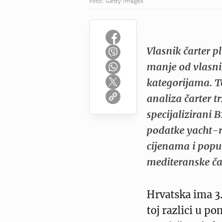
Foto: Getty Images
Vlasnik čarter p
manje od vlasni
kategorijama. T
analiza čarter tr
specijalizirani 
podatke yacht-r
cijenama i popu
mediteranske čar
Hrvatska ima 3.
toj razlici u po