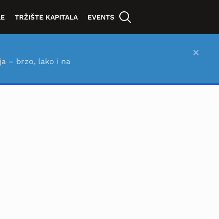
LE
TRŽIŠTE KAPITALA
EVENTS
×
ja – brzo, lako i na