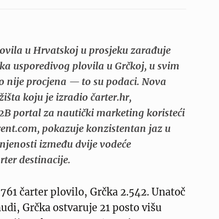
lovila u Hrvatskoj u prosjeku zarađuje
ka usporedivog plovila u Grčkoj, u svim
o nije procjena — to su podaci. Nova
žišta koju je izradio čarter.hr,
B2B portal za nautički marketing koristeći
ent.com, pokazuje konzistentan jaz u
njenosti između dvije vodeće
ter destinacije.
761 čarter plovilo, Grčka 2.542. Unatoč
nudi, Grčka ostvaruje 21 posto višu