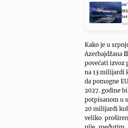
AK
Sti
ter
Go
Kako je u srpnj
Azerbajdžana
I
povećati izvoz
na 13 milijardi
da pomogne EU 
2027. godine b
potpisanom u sr
20 milijardi ku
veliko proširen
nije, međutim, 