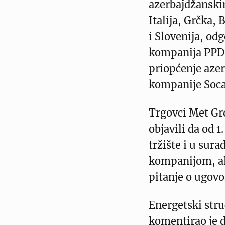
azerbajdžanski
Italija, Grčka,
i Slovenija, od
kompanija PPD 
priopćenje aze
kompanije Soca
Trgovci Met Gr
objavili da od 
tržište i u sur
kompanijom, al
pitanje o ugov
Energetski stru
komentirao je d