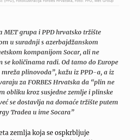
c (PPD), Fotoilustracija Forbes Hrvatska, Foto: PPD, Met Group
a MET grupa i PPD hrvatsko tržište
nom u suradnji s azerbajdžanskom
etskom kompanijom Socar, ali ne
im se količinama radi. Od tamo do Europe
a mreža plinovoda”, kažu iz PPD-a, a iz
varaju za FORBES Hrvatska da “plin ne
om obliku kroz susjedne zemlje i plinske
već se dostavlja na domaće tržište putem
rgy Tradea u ime Socara”
eta zemlja koja se ospkrbljuje