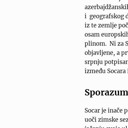
azerbajdžansk
i geografskog d
iz te zemlje po
osam europskih
plinom. Ni za S
objavljene, a p
srpnju potpis
između Socara 
Sporazum
Socar je inače 
uoči zimske se