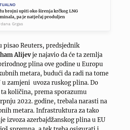
TUALNO
žu brojni upiti oko širenja krčkog LNG
minala, pa je natječaj produljen
rdana Grgas
u pisao Reuters, predsjednik
lham Alijev
je najavio da će ta zemlja
 prirodnog plina ove godine u Europu
 kubnih metara, budući da radi na tome
u zamjeni uvoza ruskog plina. Do
i ta količina, prema sporazumu
pnju 2022. godine, trebala narasti na
bnih metara. Infrastruktura za tako
je izvoza azerbajdžanskog plina u EU
još spremna, a tek treba osigurati i