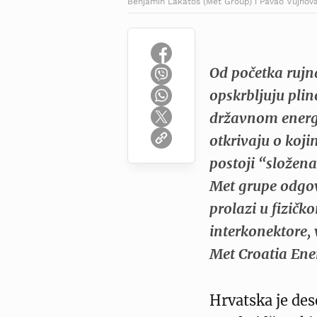
Benjamin Lakatos (Met Group) i Pavao Vujnova
Od početka rujn
opskrbljuju pli
državnom energ
otkrivaju o koj
postoji “složen
Met grupe odgo
prolazi u fizičk
interkonektore, 
Met Croatia Ene
Hrvatska je des