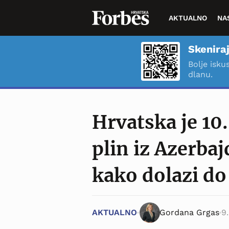
AKTUALNO
NA
Skeniraj
Bolje isku
dlanu.
Hrvatska je 10
plin iz Azerbaj
kako dolazi do
AKTUALNO
Gordana Grgas
9