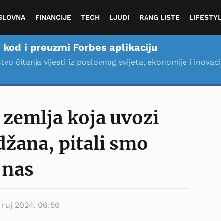
SLOVNA
FINANCIJE
TECH
LJUDI
RANG LISTE
LIFESTY
 kod i preuzmi Forbes aplikaciju
stvo čitanja vijesti iz poslovnog svijeta, ekonomije i inovaci
. zemlja koja uvozi
džana, pitali smo
 nas
. ruj 2024. 06:56