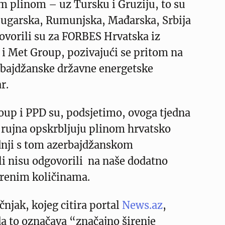
m plinom – uz Tursku i Gruziju, to su
 Bugarska, Rumunjska, Mađarska, Srbija
govorili su za FORBES Hrvatska iz
i Met Group, pozivajući se pritom na
rbajdžanske državne energetske
r.
oup i PPD su, podsjetimo, ovoga tjedna
1. rujna opskrbljuju plinom hrvatsko
adnji s tom azerbajdžanskom
i nisu odgovorili na naše dodatno
orenim količinama.
čnjak, kojeg citira portal
News.az
,
a to označava “značajno širenje