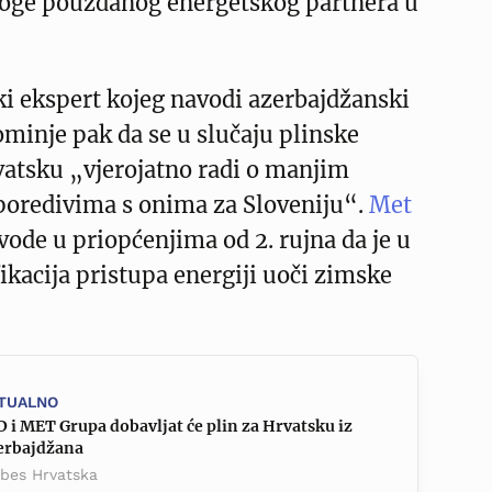
uloge pouzdanog energetskog partnera u
i ekspert kojeg navodi azerbajdžanski
minje pak da se u slučaju plinske
vatsku „vjerojatno radi o manjim
poredivima s onima za Sloveniju“.
Met
vode u priopćenjima od 2. rujna da je u
fikacija pristupa energiji uoči zimske
TUALNO
 i MET Grupa dobavljat će plin za Hrvatsku iz
erbajdžana
rbes Hrvatska