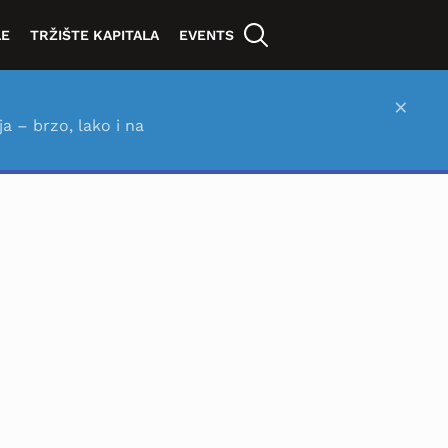
LE
TRŽIŠTE KAPITALA
EVENTS
×
ja – brzo, lako i na