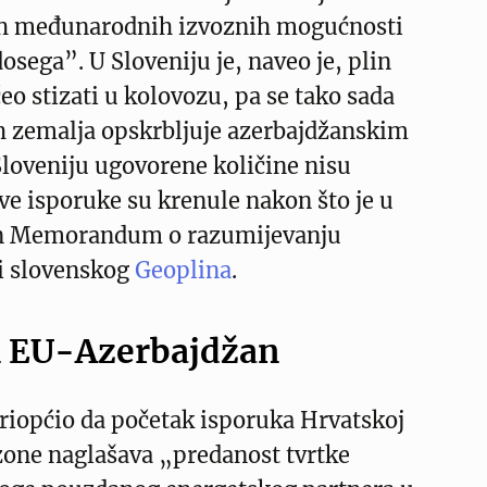
ih međunarodnih izvoznih mogućnosti
osega”. U Sloveniju je, naveo je, plin
čeo stizati u kolovozu, pa se tako sada
 zemalja opskrbljuje azerbajdžanskim
loveniju ugovorene količine nisu
rve isporuke su krenule nakon što je u
an Memorandum o razumijevanju
i slovenskog
Geoplina
.
 EU-Azerbajdžan
priopćio da početak isporuka Hrvatskoj
zone naglašava „predanost tvrtke