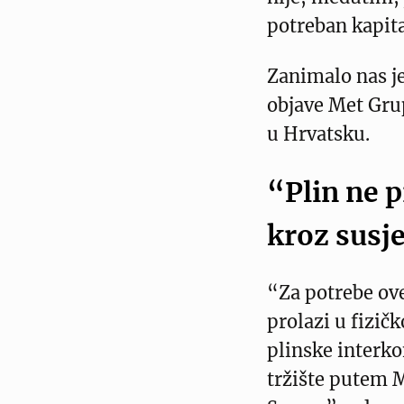
potreban kapita
Zanimalo nas je
objave Met Grup
u Hrvatsku.
“Plin ne p
kroz susj
“Za potrebe ove
prolazi u fizič
plinske interko
tržište putem 