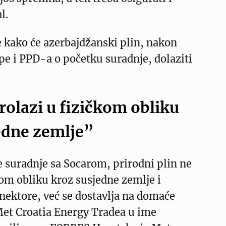
l.
 kako će azerbajdžanski plin, nakon
e i PPD-a o početku suradnje, dolaziti
rolazi u fizičkom obliku
edne zemlje”
 suradnje sa Socarom, prirodni plin ne
kom obliku kroz susjedne zemlje i
nektore, već se dostavlja na domaće
Met Croatia Energy Tradea u ime