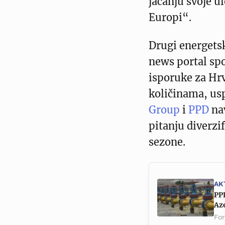
jačanju svoje 
Europi“.
Drugi energetsk
news portal spo
isporuke za Hr
količinama, us
Group
i
PPD
na
pitanju diverzi
sezone.
AK
PPD
Az
Fo