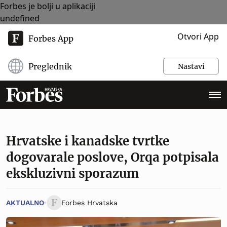
Forbes je bolji u aplikaciji
undefined
Otvori App
Forbes App
Preglednik
Nastavi
Hrvatske i kanadske tvrtke
dogovarale poslove, Orqa potpisala
ekskluzivni sporazum
AKTUALNO
Forbes Hrvatska