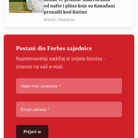
od nafte i plina koje su Kanađani
pronašli kod Kutine
Marko Repecki
Postani dio Forbes zajednice
Najrelevantniji sadržaj iz svijeta biznisa -
izravno na vaš e-mail.
Prijavi se