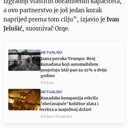
izgradnji vlastitih obrambenih kapaciteta,
a ovo partnerstvo je još jedan korak
naprijed prema tom cilju”, izjavio je
Ivan
Jelušić
, suosnivač Orqe.
AKTUALNO
Jasna poruka Trumpu: Broj
Kanađana koji automobilom
posjećuju SAD pao za 35% u dvije
godine
Forbes
AKTUALNO
Kanadska kompanija otkrila
‘obećavajuće’ količine zlata i
srebra u susjednoj državi
Forbes Hrvatska