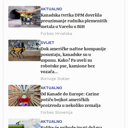
AKTUALNO
Kanadska tvrtka DPM dovršila
preuzimanje rudnika plemenitih
metala u Varešu u BiH
Forbes Hrvatska
SVIJET
Dok američke naftne kompanije
posustaju, kanadske su u
usponu. Kako? Pa uveli su
robotske pse, kamione bez
vozača…
Borivoje Dokler
AKTUALNO
Od Kanade do Europe: Carine
potiču bojkot američkih
proizvoda u nekoliko zemalja
Forbes Slovenija
AKTUALNO
Kolike će prihode imati država