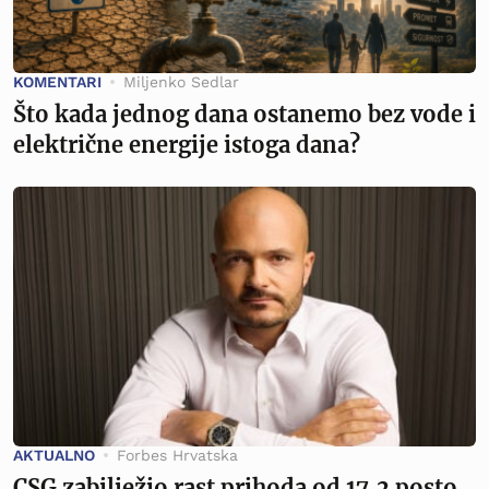
KOMENTARI
Miljenko Sedlar
Što kada jednog dana ostanemo bez vode i
električne energije istoga dana?
AKTUALNO
Forbes Hrvatska
CSG zabilježio rast prihoda od 17,2 posto