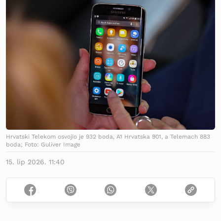
Hrvatski Telekom osvojio je 932 boda, A1 Hrvatska 901, a Telemach 883
boda; Foto: Guliver Image
15. lip 2026. 11:40