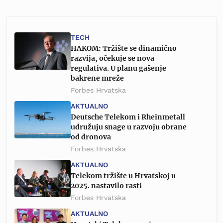
TECH
HAKOM: Tržište se dinamično
razvija, očekuje se nova
regulativa. U planu gašenje
bakrene mreže
Forbes Hrvatska
AKTUALNO
Deutsche Telekom i Rheinmetall
udružuju snage u razvoju obrane
od dronova
Forbes Hrvatska
AKTUALNO
Telekom tržište u Hrvatskoj u
2025. nastavilo rasti
Forbes Hrvatska
AKTUALNO