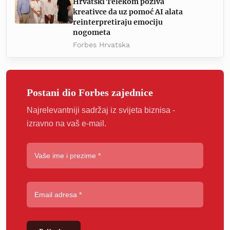
Hrvatski Telekom poziva
kreativce da uz pomoć AI alata
reinterpretiraju emociju
nogometa
Forbes Hrvatska
Postani dio Forbes zajednice
Najrelevantniji sadržaj iz svijeta biznisa -
izravno na vaš e-mail.