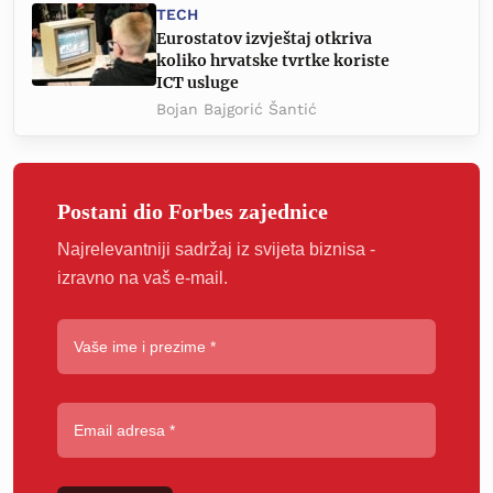
TECH
Eurostatov izvještaj otkriva
koliko hrvatske tvrtke koriste
ICT usluge
Bojan Bajgorić Šantić
Postani dio Forbes zajednice
Najrelevantniji sadržaj iz svijeta biznisa -
izravno na vaš e-mail.