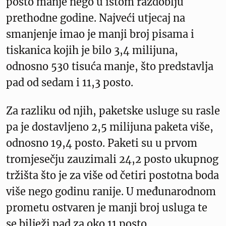
posto manje nego u istom razdoblju
prethodne godine. Najveći utjecaj na
smanjenje imao je manji broj pisama i
tiskanica kojih je bilo 3,4 milijuna,
odnosno 530 tisuća manje, što predstavlja
pad od sedam i 11,3 posto.
Za razliku od njih, paketske usluge su rasle
pa je dostavljeno 2,5 milijuna paketa više,
odnosno 19,4 posto. Paketi su u prvom
tromjesečju zauzimali 24,2 posto ukupnog
tržišta što je za više od četiri postotna boda
više nego godinu ranije. U međunarodnom
prometu ostvaren je manji broj usluga te
se bilježi pad za oko 11 posto.