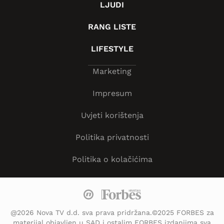
LJUDI
RANG LISTE
LIFESTYLE
Marketing
Impresum
Uvjeti korištenja
Politika privatnosti
Politika o kolačićima
@2026 Nova TV d.d. sva prava pridržana.©2025 FORBES za
materijal objavljen u SAD i ostalim FORBES izdanjima sva