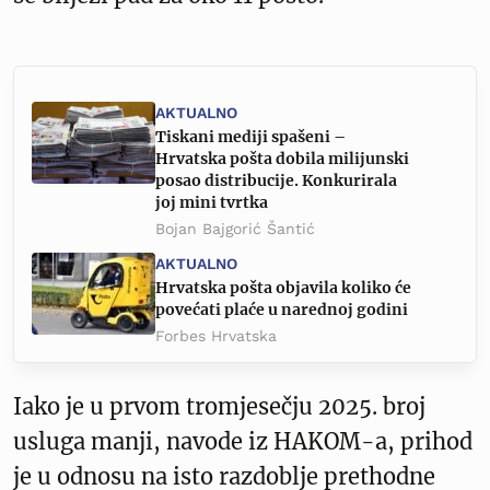
AKTUALNO
Tiskani mediji spašeni –
Hrvatska pošta dobila milijunski
posao distribucije. Konkurirala
joj mini tvrtka
Bojan Bajgorić Šantić
AKTUALNO
Hrvatska pošta objavila koliko će
povećati plaće u narednoj godini
Forbes Hrvatska
Iako je u prvom tromjesečju 2025. broj
usluga manji, navode iz HAKOM-a, prihod
je u odnosu na isto razdoblje prethodne