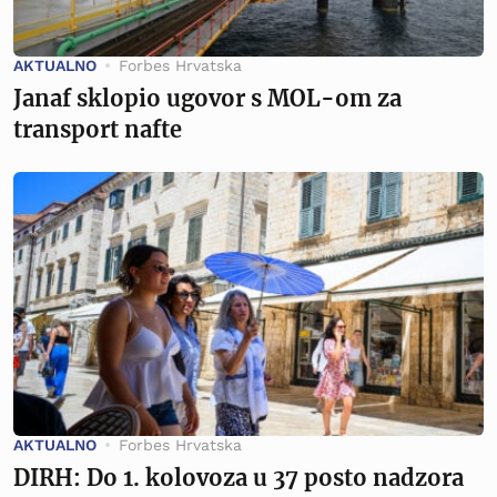
AKTUALNO
Forbes Hrvatska
Janaf sklopio ugovor s MOL-om za
transport nafte
AKTUALNO
Forbes Hrvatska
DIRH: Do 1. kolovoza u 37 posto nadzora