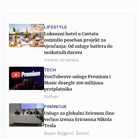
LIFESTYLE
Luksuzni hotel u Cavtatu
osmislio poseban projekt za
vjenčanja: Od usluge batlera do
unikatnih darova
Forbes Hrvatska
TECH
YouTubeove usluge Premium i
Music dosegle 100 milijuna
pretplatnika
Forbes
FINANCIJE
Usluge za globalni Ericsson čine
većinu izvoza Ericssona Nikola
Tesla
Bojan Bajgorić Šantić