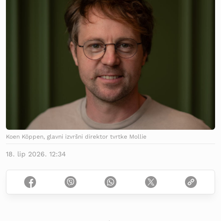
Koen Köppen, glavni izvršni direktor tvrtke Mollie
18. lip 2026. 12:34