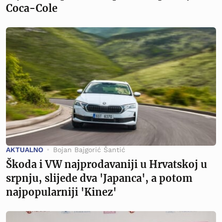
Coca-Cole
AKTUALNO
Bojan Bajgorić Šantić
Škoda i VW najprodavaniji u Hrvatskoj u
srpnju, slijede dva 'Japanca', a potom
najpopularniji 'Kinez'