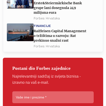
Erste&Steiermärkische Bank
grupe lani dosegnula 249
milijuna eura
Forbes Hrvatska
FINANCIJE
Raiffeisen Capital Management
o tržištima u razvoju: Rat
prekinuo snažni rast
Forbes Hrvatska
Postani dio Forbes zajednice
Najrelevantniji sadržaj iz svijeta biznisa -
izravno na vaš e-mail.