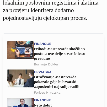
lokalnim poslovnim registrima i alatima
za provjeru identiteta dodatno
pojednostavljuju cjelokupan proces.
FINANCIJE
Prihodi Mastercarda skočili 18
posto, a ove dvije stvari bile su
presudne
Borivoje Dokler
HRVATSKA
Istraživanje Mastercarda
pokazalo gdje bi hrvatski
zaposlenici najradije radili
Forbes Hrvatska
FINANCIJE
Neto dobit