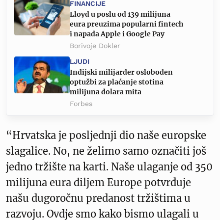
FINANCIJE
Lloyd u poslu od 139 milijuna
eura preuzima popularni fintech
i napada Apple i Google Pay
Borivoje Dokler
LJUDI
Indijski milijarder oslobođen
optužbi za plaćanje stotina
milijuna dolara mita
Forbes
“Hrvatska je posljednji dio naše europske
slagalice. No, ne želimo samo označiti još
jedno tržište na karti. Naše ulaganje od 350
milijuna eura diljem Europe potvrđuje
našu dugoročnu predanost tržištima u
razvoju. Ovdje smo kako bismo ulagali u