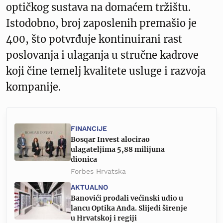
optičkog sustava na domaćem tržištu.
Istodobno, broj zaposlenih premašio je
400, što potvrđuje kontinuirani rast
poslovanja i ulaganja u stručne kadrove
koji čine temelj kvalitete usluge i razvoja
kompanije.
FINANCIJE
Bosqar Invest alocirao
ulagateljima 5,88 milijuna
dionica
Forbes Hrvatska
AKTUALNO
Banovići prodali većinski udio u
lancu Optika Anda. Slijedi širenje
u Hrvatskoj i regiji