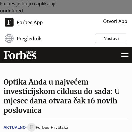
Forbes je bolji u aplikaciji
undefined
Otvori App
Forbes App
Preglednik
Nastavi
Optika Anda u najvećem
investicijskom ciklusu do sada: U
mjesec dana otvara čak 16 novih
poslovnica
AKTUALNO
Forbes Hrvatska