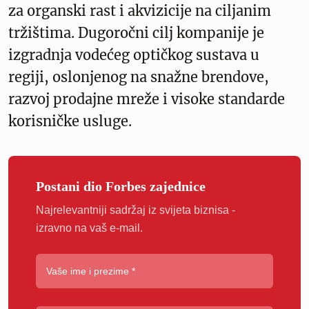
za organski rast i akvizicije na ciljanim
tržištima. Dugoročni cilj kompanije je
izgradnja vodećeg optičkog sustava u
regiji, oslonjenog na snažne brendove,
razvoj prodajne mreže i visoke standarde
korisničke usluge.
Postani dio Forbes zajednice
Najrelevantniji sadržaj iz svijeta biznisa -
izravno na vaš e-mail.