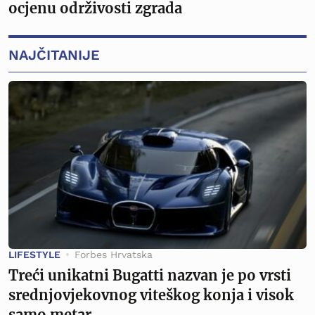
ocjenu održivosti zgrada
NAJČITANIJE
LIFESTYLE
Forbes Hrvatska
Treći unikatni Bugatti nazvan je po vrsti
srednjovjekovnog viteškog konja i visok
samo metar