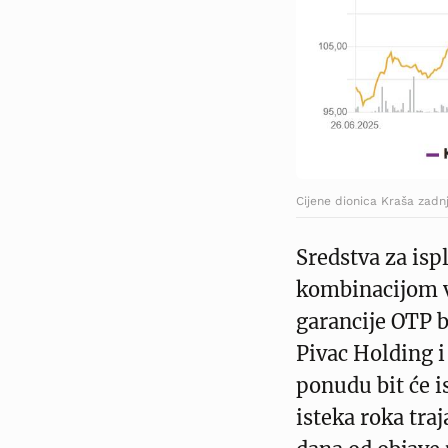
Cijene dionica Kraša zadn
Sredstva za isp
kombinacijom v
garancije OTP b
Pivac Holding i
ponudu bit će i
isteka roka tra