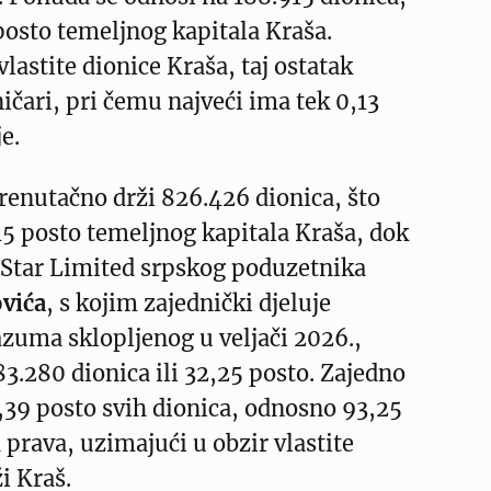
osto temeljnog kapitala Kraša.
lastite dionice Kraša, taj ostatak
ičari, pri čemu najveći ima tek 0,13
e.
renutačno drži 826.426 dionica, što
15 posto temeljnog kapitala Kraša, dok
 Star Limited srpskog poduzetnika
vića
, s kojim zajednički djeluje
zuma sklopljenog u veljači 2026.,
83.280 dionica ili 32,25 posto. Zajedno
,39 posto svih dionica, odnosno 93,25
 prava, uzimajući u obzir vlastite
i Kraš.