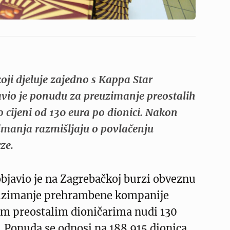
oji djeluje zajedno s Kappa Star
vio je ponudu za preuzimanje preostalih
 cijeni od 130 eura po dionici. Nakon
imanja razmišljaju o povlačenju
ze.
bjavio je na Zagrebačkoj burzi obveznu
uzimanje prehrambene kompanije
im preostalim dioničarima nudi 130
. Ponuda se odnosi na 188.915 dionica,