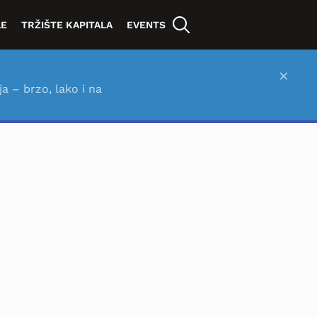
LE
TRŽIŠTE KAPITALA
EVENTS
×
ja – brzo, lako i na