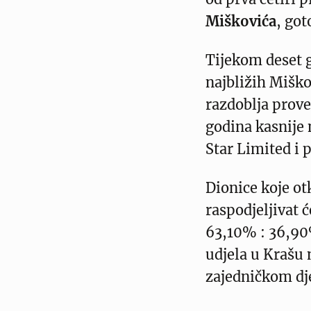
Miškovića
, go
Tijekom deset g
najbližih Miško
razdoblja prove
godina kasnije 
Star Limited i p
Dionice koje o
raspodjeljivat 
63,10% : 36,90
udjela u Krašu
zajedničkom dj