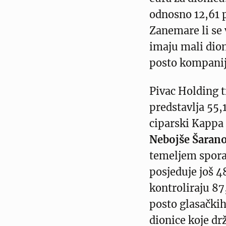
odnosno 12,61 p
Zanemare li se v
imaju mali dion
posto kompanij
Pivac Holding t
predstavlja 55,
ciparski Kappa
Nebojše Šarano
temeljem spora
posjeduje još 4
kontroliraju 87
posto glasačkih
dionice koje drž