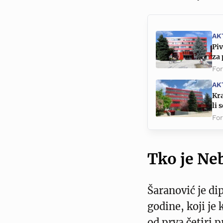
AK
Pi
za
Fo
AK
Kra
li 
Fo
Tko je Ne
Šaranović je d
godine, koji je
od prva četiri 