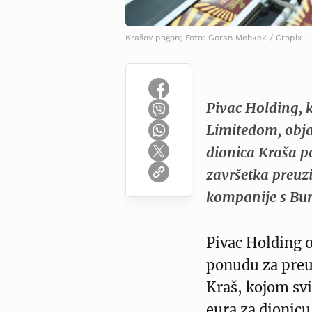
Krašov pogon; Foto: Goran Mehkek / Cropix
Pivac Holding, k
Limitedom, obja
dionica Kraša po
završetka preuz
kompanije s Bur
Pivac Holding o
ponudu za pre
Kraš, kojom sv
eura za dionicu