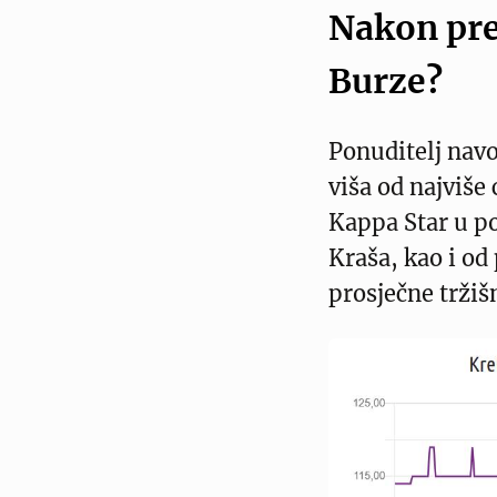
Nakon pre
Burze?
Ponuditelj navo
viša od najviše 
Kappa Star u po
Kraša, kao i od 
prosječne tržiš