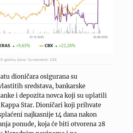
jih godinu dana: Screenshot: ZSE
latu dioničara osigurana su
lastitih sredstava, bankarske
anke i depozita novca koji su uplatili
 Kappa Star. Dioničari koji prihvate
splaćeni najkasnije 14 dana nakon
janja ponude, koja će biti otvorena 28