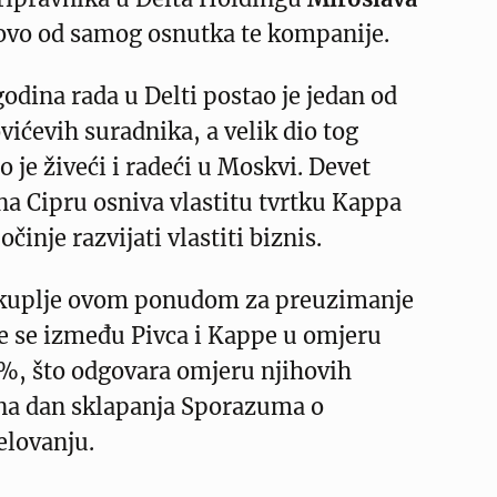
tovo od samog osnutka te kompanije.
odina rada u Delti postao je jedan od
vićevih suradnika, a velik dio tog
o je živeći i radeći u Moskvi. Devet
na Cipru osniva vlastitu tvrtku Kappa
očinje razvijati vlastiti biznis.
tkuplje ovom ponudom za preuzimanje
će se između Pivca i Kappe u omjeru
%, što odgovara omjeru njihovih
 na dan sklapanja Sporazuma o
elovanju.