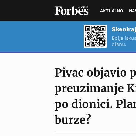
AKTUALNO
NA
Skeniraj
Bolje isku
dlanu.
Pivac objavio 
preuzimanje Kr
po dionici. Pla
burze?