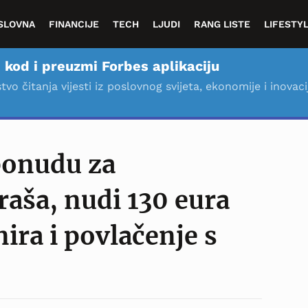
SLOVNA
FINANCIJE
TECH
LJUDI
RANG LISTE
LIFESTY
 kod i preuzmi Forbes aplikaciju
stvo čitanja vijesti iz poslovnog svijeta, ekonomije i inovaci
ponudu za
aša, nudi 130 eura
nira i povlačenje s