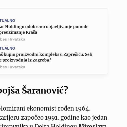
TUALNO
vac Holdingu odobreno objavljivanje ponude
 preuzimanje Kraša
rbes Hrvatska
TUALNO
š kupio proizvodni kompleks u Zaprešiću. Seli
se proizvodnja iz Zagreba?
rbes Hrvatska
bojša Šaranović?
iplomirani ekonomist rođen 1964.
 karijeru započeo 1991. godine kao jedan
pripravnika u Delta Holdingu
Miroslava