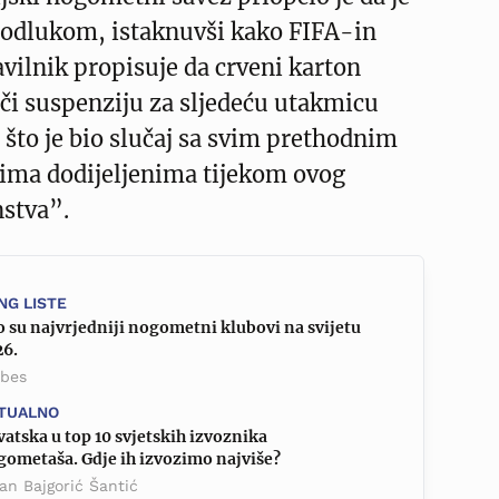
odlukom, istaknuvši kako FIFA-in
avilnik propisuje da crveni karton
či suspenziju za sljedeću utakmicu
što je bio slučaj sa svim prethodnim
ima dodijeljenima tijekom ovog
nstva”.
NG LISTE
 su najvrjedniji nogometni klubovi na svijetu
26.
rbes
TUALNO
atska u top 10 svjetskih izvoznika
gometaša. Gdje ih izvozimo najviše?
an Bajgorić Šantić