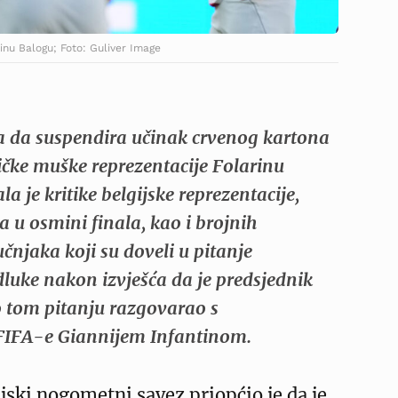
inu Balogu; Foto: Guliver Image
 da suspendira učinak crvenog kartona
ke muške reprezentacije Folarinu
a je kritike belgijske reprezentacije,
 u osmini finala, kao i brojnih
njaka koji su doveli u pitanje
dluke nakon izvješća da je predsjednik
 tom pitanju razgovarao s
FIFA-e Giannijem Infantinom.
ijski nogometni savez priopćio je da je