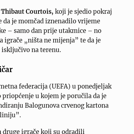
r
Thibaut Courtois,
koji je sjedio pokraj
je da je momčad iznenadilo vrijeme
ke – samo dan prije utakmice – no
a igrače „ništa ne mijenja” te da je
isključivo na terenu.
ičar
etna federacija (UEFA) u ponedjeljak
o priopćenje u kojem je poručila da je
ndiranju Balogunova crvenog kartona
liniju”.
 druge igrače koji su odradili