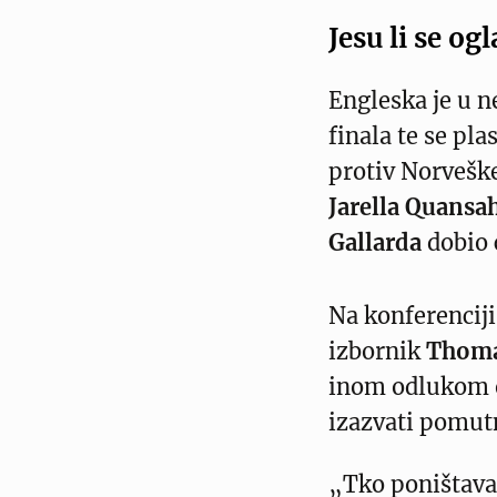
Jesu li se og
Engleska je u n
finala te se plas
protiv Norveške
Jarella Quansa
Gallarda
dobio 
Na konferencij
izbornik
Thoma
inom odlukom o
izazvati pomut
„Tko poništava 