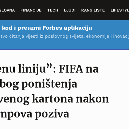
SLOVNA
FINANCIJE
TECH
LJUDI
RANG LISTE
LIFESTY
 kod i preuzmi Forbes aplikaciju
stvo čitanja vijesti iz poslovnog svijeta, ekonomije i inovaci
enu liniju”: FIFA na
zbog poništenja
venog kartona nakon
mpova poziva