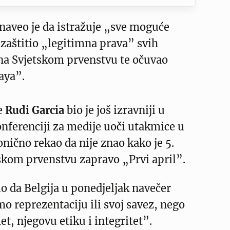
 naveo je da istražuje „sve moguće
 zaštitio „legitimna prava” svih
 na Svjetskom prvenstvu te očuvao
aya”.
e
Rudi Garcia
bio je još izravniji u
nferenciji za medije uoči utakmice u
ronično rekao da nije znao kako je 5.
skom prvenstvu zapravo „Prvi april”.
io da Belgija u ponedjeljak navečer
mo reprezentaciju ili svoj savez, nego
t, njegovu etiku i integritet”.