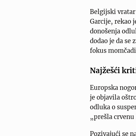
Belgijski vrata
Garcije, rekao 
donošenja odlu
dodao je da se z
fokus momčadi 
Najžešći krit
Europska nogom
je objavila oštr
odluka o suspe
„prešla crvenu 
Pozivajući se na