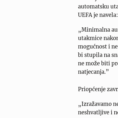
automatsku uta
UEFA je navela:
„Minimalna aut
utakmice nakon 
mogućnost i ne 
bi stupila na s
ne može biti p
natjecanja.”
Priopćenje zavr
„Izražavamo ne
neshvatljive i 