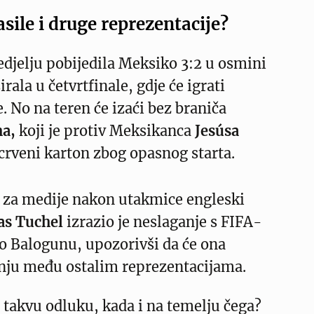
lasile i druge reprezentacije?
edjelju pobijedila Meksiko 3:2 u osmini
irala u četvrtfinale, gdje će igrati
. No na teren će izaći bez braniča
ha,
koji je protiv Meksikanca
Jesúsa
crveni karton zbog opasnog starta.
i za medije nakon utakmice engleski
s Tuchel
izrazio je neslaganje s FIFA-
 Balogunu, upozorivši da će ona
nju među ostalim reprezentacijama.
takvu odluku, kada i na temelju čega?