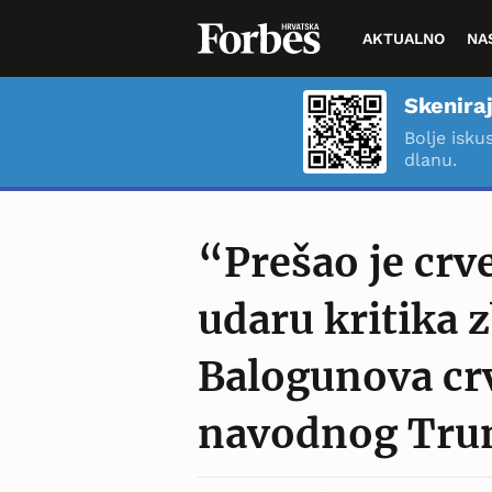
AKTUALNO
NA
Skeniraj
Bolje isku
dlanu.
“Prešao je crv
udaru kritika 
Balogunova cr
navodnog Tru