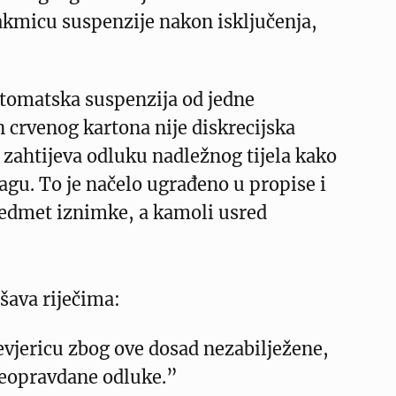
kmicu suspenzije nakon isključenja,
omatska suspenzija od jedne
crvenog kartona nije diskrecijska
zahtijeva odluku nadležnog tijela kako
nagu. To je načelo ugrađeno u propise i
redmet iznimke, a kamoli usred
šava riječima:
vjericu zbog ove dosad nezabilježene,
neopravdane odluke.”