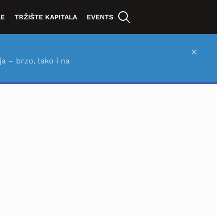
LE
TRŽIŠTE KAPITALA
EVENTS
×
ja – brzo, lako i na