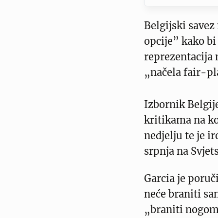
Belgijski savez
opcije” kako bi
reprezentacija
„načela fair-pl
Izbornik Belgij
kritikama na ko
nedjelju te je i
srpnja na Svjet
Garcia je poruč
neće braniti sa
„braniti nogome