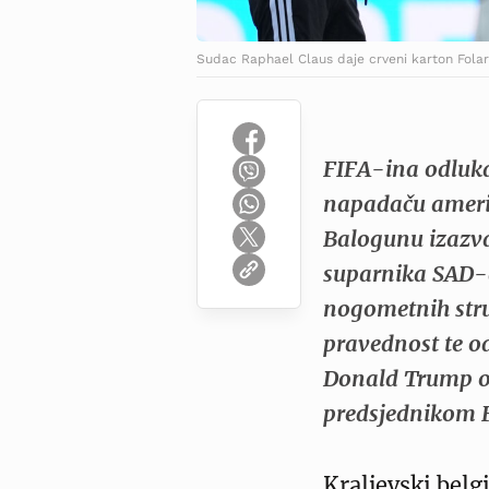
Sudac Raphael Claus daje crveni karton Folar
FIFA-ina odluka
napadaču američ
Balogunu izazval
suparnika SAD-a
nogometnih struč
pravednost te o
Donald Trump o
predsjednikom 
Kraljevski belg