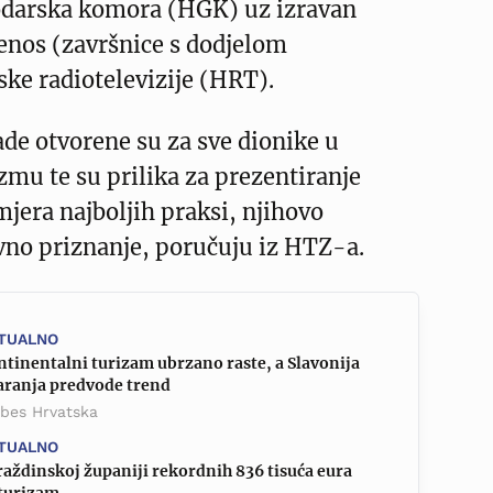
darska komora (HGK) uz izravan
ijenos (završnice s dodjelom
ke radiotelevizije (HRT).
ade otvorene su za sve dionike u
mu te su prilika za prezentiranje
mjera najboljih praksi, njihovo
vno priznanje, poručuju iz HTZ-a.
TUALNO
tinentalni turizam ubrzano raste, a Slavonija
Baranja predvode trend
rbes Hrvatska
TUALNO
aždinskoj županiji rekordnih 836 tisuća eura