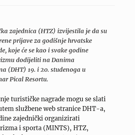
čka zajednica (HTZ) izvijestila je da su
rene prijave za godišnje hrvatske
de, koje će se kao i svake godine
rizmu dodijeliti na Danima
ma (DHT) 19. i 20. studenoga u
r Pical Resortu.
šnje turističke nagrade mogu se slati
utem službene web stranice DHT-a,
dine zajednički organizirati
urizma i sporta (MINTS), HTZ,