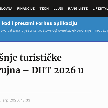
SLOVNA
FINANCIJE
TECH
LJUDI
RANG LISTE
LIFESTY
 kod i preuzmi Forbes aplikaciju
stvo čitanja vijesti iz poslovnog svijeta, ekonomije i inovaci
šnje turističke
 rujna – DHT 2026 u
1. srp 2026. 13:33