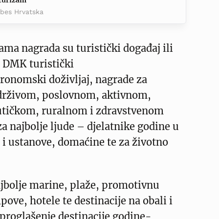
 turizam
rbes Hrvatska
ma nagrada su turistički događaj ili
, DMK turistički
ronomski doživljaj, nagrade za
drživom, poslovnom, aktivnom,
tičkom, ruralnom i zdravstvenom
za najbolje ljude – djelatnike godine u
 i ustanove, domaćine te za životno
ajbolje marine, plaže, promotivnu
ve, hotele te destinacije na obali i
proglašenje destinacije godine-