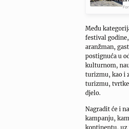
za
Fo
Među kategorija
festival godine
aranžman, gast
postignuća u o
kulturnom, nau
turizmu, kao i 
turizmu, tvrtke
djelo.
Nagradit će i n
kampanju, kampo
kontinentu, uz 