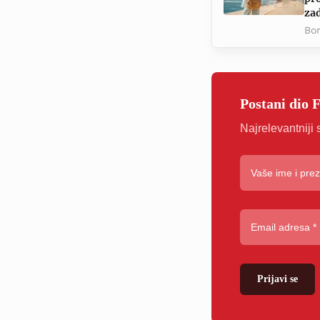
zad
Bor
Postani dio 
Najrelevantniji 
Prijavi se