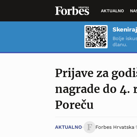
AKTUALNO
NA
Skeniraj
Bolje isku
dlanu.
Prijave za godi
nagrade do 4.
Poreču
AKTUALNO
Forbes Hrvatska