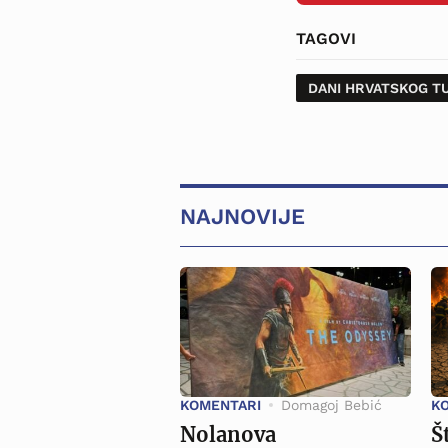
TAGOVI
DANI HRVATSKOG T
NAJNOVIJE
KOMENTARI
Domagoj Bebić
K
Nolanova
Š