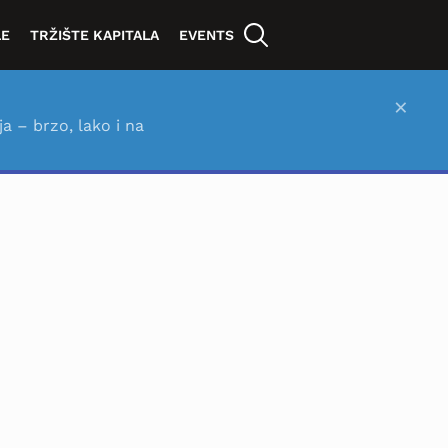
LE
TRŽIŠTE KAPITALA
EVENTS
×
ja – brzo, lako i na