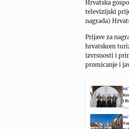
Hrvatska gospo
televizijski pr
nagrada) Hrvats
Prijave za nagr
hrvatskom turiz
izvrsnosti i pri
promicanje i ja
AK
Kon
i 
Fo
AK
Var