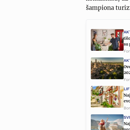
šampiona turiz
AK
Glo
su 
Fo
AK
Ovo
202
Fo
LI
Naj
evo
Bor
SV
Naj
pro