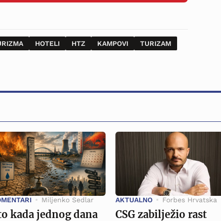
URIZMA
HOTELI
HTZ
KAMPOVI
TURIZAM
OMENTARI
Miljenko Sedlar
AKTUALNO
Forbes Hrvatska
to kada jednog dana
CSG zabilježio rast