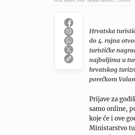
Pical resort; Foto: Vanesa Pandzic / CROPIX
Hrvatska turisti
do 4. rujna otvo
turističke nagra
najboljima u tu
hrvatskog turiz
porečkom Valama
Prijave za godi
samo online, p
koje će i ove go
Ministarstvo t