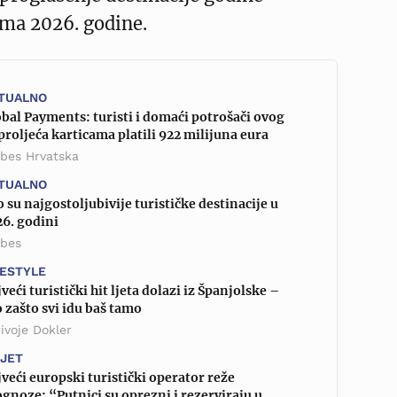
ma 2026. godine.
TUALNO
bal Payments: turisti i domaći potrošači ovog
proljeća karticama platili 922 milijuna eura
rbes Hrvatska
TUALNO
 su najgostoljubivije turističke destinacije u
6. godini
rbes
FESTYLE
veći turistički hit ljeta dolazi iz Španjolske –
 zašto svi idu baš tamo
ivoje Dokler
IJET
veći europski turistički operator reže
gnoze: “Putnici su oprezni i rezerviraju u