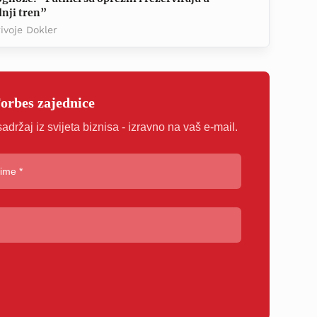
nji tren”
ivoje Dokler
Forbes zajednice
sadržaj iz svijeta biznisa - izravno na vaš e-mail.