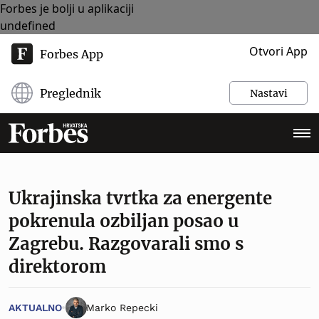
Forbes je bolji u aplikaciji
undefined
Otvori App
Forbes App
Preglednik
Nastavi
Ukrajinska tvrtka za energente
pokrenula ozbiljan posao u
Zagrebu. Razgovarali smo s
direktorom
AKTUALNO
Marko Repecki