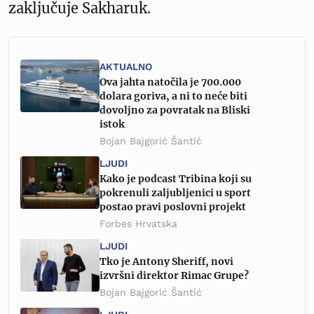
zaključuje Sakharuk.
AKTUALNO
Ova jahta natočila je 700.000
dolara goriva, a ni to neće biti
dovoljno za povratak na Bliski
istok
Bojan Bajgorić Šantić
LJUDI
Kako je podcast Tribina koji su
pokrenuli zaljubljenici u sport
postao pravi poslovni projekt
Forbes Hrvatska
LJUDI
Tko je Antony Sheriff, novi
izvršni direktor Rimac Grupe?
Bojan Bajgorić Šantić