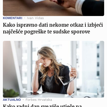
KOMENTARI
Ivan Vidas
Kako ispravno dati nekome otkaz i izbjeći
najčešće pogreške te sudske sporove
AKTUALNO
Forbes Hrvatska
Kako radni dan sve više utječe na