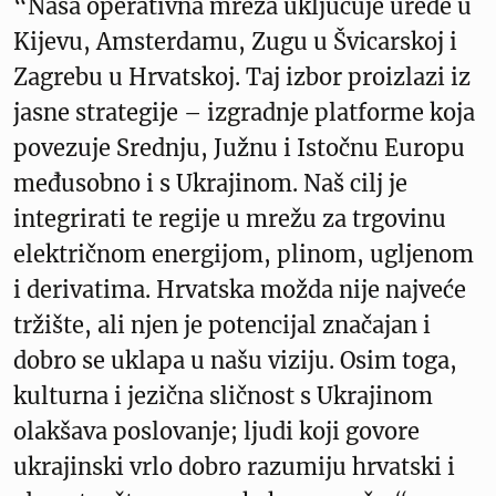
“Naša operativna mreža uključuje urede u
Kijevu, Amsterdamu, Zugu u Švicarskoj i
Zagrebu u Hrvatskoj. Taj izbor proizlazi iz
jasne strategije – izgradnje platforme koja
povezuje Srednju, Južnu i Istočnu Europu
međusobno i s Ukrajinom. Naš cilj je
integrirati te regije u mrežu za trgovinu
električnom energijom, plinom, ugljenom
i derivatima. Hrvatska možda nije najveće
tržište, ali njen je potencijal značajan i
dobro se uklapa u našu viziju. Osim toga,
kulturna i jezična sličnost s Ukrajinom
olakšava poslovanje; ljudi koji govore
ukrajinski vrlo dobro razumiju hrvatski i