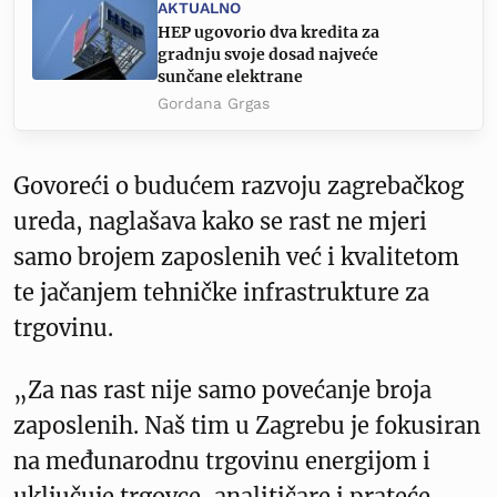
AKTUALNO
HEP ugovorio dva kredita za
gradnju svoje dosad najveće
sunčane elektrane
Gordana Grgas
Govoreći o budućem razvoju zagrebačkog
ureda, naglašava kako se rast ne mjeri
samo brojem zaposlenih već i kvalitetom
te jačanjem tehničke infrastrukture za
trgovinu.
„Za nas rast nije samo povećanje broja
zaposlenih. Naš tim u Zagrebu je fokusiran
na međunarodnu trgovinu energijom i
uključuje trgovce, analitičare i prateće