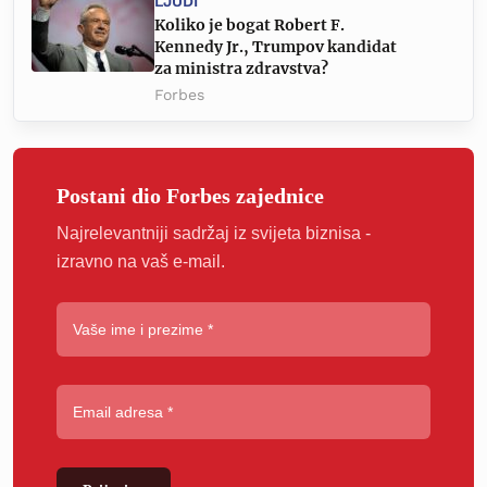
LJUDI
Koliko je bogat Robert F.
Kennedy Jr., Trumpov kandidat
za ministra zdravstva?
Forbes
Postani dio Forbes zajednice
Najrelevantniji sadržaj iz svijeta biznisa -
izravno na vaš e-mail.