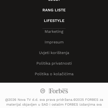
RANG LISTE
LIFESTYLE
Marketing
Impresum
Uvjeti korištenja
Politika privatnosti
Politika o kolačićima
@2026 Nova TV d.d. sva prava pridržana.©2025 FORBES za
materijal objavljen u SAD i ostalim FORBES izdanjima sva