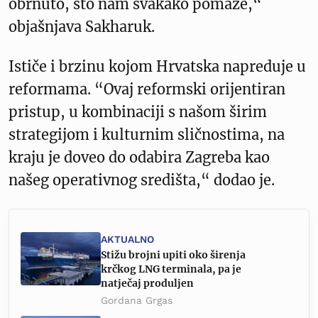
obrnuto, što nam svakako pomaže,“
objašnjava Sakharuk.
Ističe i brzinu kojom Hrvatska napreduje u
reformama. “Ovaj reformski orijentiran
pristup, u kombinaciji s našom širim
strategijom i kulturnim sličnostima, na
kraju je doveo do odabira Zagreba kao
našeg operativnog središta,“ dodao je.
AKTUALNO
Stižu brojni upiti oko širenja
krčkog LNG terminala, pa je
natječaj produljen
Gordana Grgas