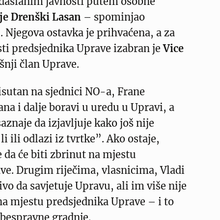
daslanim javnosti putem osobne
je Drenški Lasan
– spominjao
. Njegova ostavka je prihvaćena, a za
sti predsjednika Uprave izabran je
Vice
šnji član Uprave.
risutan na sjednici NO-a, Frane
ana i dalje boravi u uredu u Upravi, a
aznaje da izjavljuje kako još nije
li ili odlazi iz tvrtke”. Ako ostaje,
e da će biti zbrinut na mjestu
ve. Drugim riječima, vlasnicima, Vladi
ivo da savjetuje Upravu, ali im više nije
 na mjestu predsjednika Uprave – i to
 bespravne gradnje.