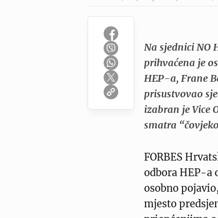
Na sjednici NO 
prihvaćena je o
HEP-a, Frane Ba
prisustvovao sje
izabran je Vice 
smatra “čovjek
FORBES Hrvatsk
odbora HEP-a o
osobno pojavio,
mjesto predsjen