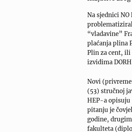
Na sjednici NO
problematiziral
“vladavine” Fr
plaćanja plina 
Plin za cent, il
izvidima DORH
Novi (privremen
(53) stručnoj j
HEP-a opisuju 
pitanju je čovje
godine, drugim
fakulteta (dipl