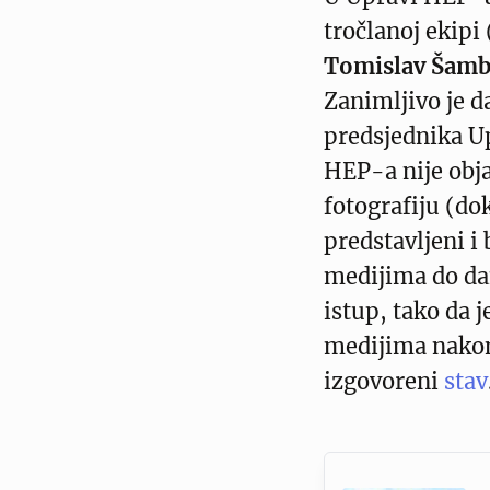
tročlanoj ekipi
Tomislav Šamb
Zanimljivo je d
predsjednika Up
HEP-a nije obja
fotografiju (dok
predstavljeni i 
medijima do dan
istup, tako da j
medijima nakon
izgovoreni
stav