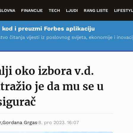
SLOVNA
FINANCIJE
TECH
LJUDI
RANG LISTE
LIFESTY
 kod i preuzmi Forbes aplikaciju
stvo čitanja vijesti iz poslovnog svijeta, ekonomije i inovaci
lji oko izbora v.d.
tražio je da mu se u
sigurač
r,
Gordana Grgas
8. pro 2023. 16:07