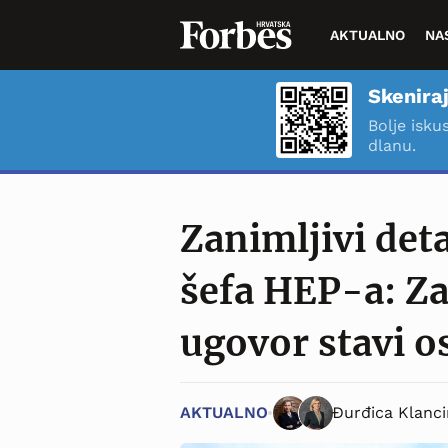
AKTUALNO
NA
Skeniraj
Bolje isku
dlanu.
Zanimljivi deta
šefa HEP-a: Za
ugovor stavi o
AKTUALNO
Đurđica Klanci