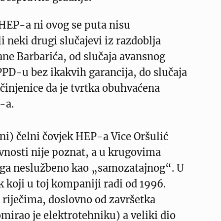
 HEP-a ni ovog se puta nisu
i neki drugi slučajevi iz razdoblja
ane Barbarića, od slučaja avansnog
PPD-u bez ikakvih garancija, do slučaja
i činjenice da je tvrtka obuhvaćena
-a.
i) čelni čovjek HEP-a Vice Oršulić
avnosti nije poznat, a u krugovima
ga neslužbeno kao „samozatajnog“. U
k koji u toj kompaniji radi od 1996.
 riječima, doslovno od završetka
omirao je elektrotehniku) a veliki dio