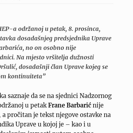
HEP-a održanoj u petak, 8. prosinca,
stavka dosadašnjeg predsjednika Uprave
rbarića, no on osobno nije
dnici. Na mjesto vršitelja dužnosti
Oršulić, dosadašnji član Uprave kojeg se
om kontinuiteta”
a saznaje da se na sjednici Nadzornog
držanoj u petak
Frane Barbarić
nije
 a pročitan je tekst njegove ostavke na
dika Uprave u kojoj je – kao i u