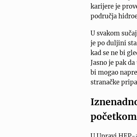
karijere je pro
područja hidroe
U svakom sučaju
je po duljini st
kad se ne bi gl
Jasno je pak da
bi mogao napre
stranačke prip
Iznenadno
početkom
U Upravi HEP-a