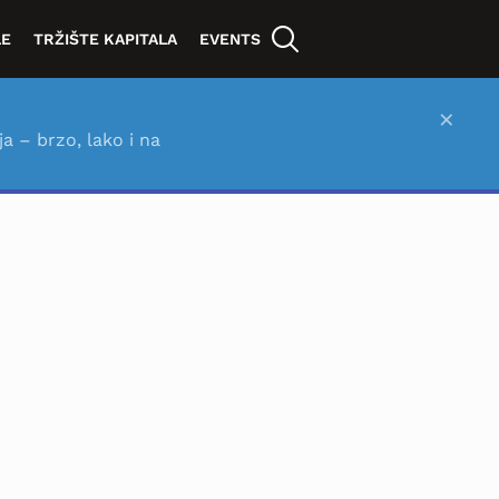
LE
TRŽIŠTE KAPITALA
EVENTS
×
ja – brzo, lako i na