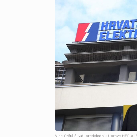
Vice Oršulić, v.d. predsjednik Uprave HEP-a, 