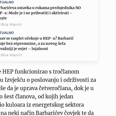
TUALNO
rbarićeva ostavka u rukama predsjednika NO
-a: Može je i ne prihvatiti i aktivirati –
oziv
đica Klancir
TUALNO
av se rasplet očekuje u HEP-u? Barbarić
aje bez otpremnine, a za novog šefa
važniji je uvjet – lojalnost
đica Klancir
ne HEP funkcionirao s tročlanom
 Izvješću o poslovanju i održivosti za
še da je uprava četveročlana, dok je u
o šest članova, od kojih jedan
io kuloara iz energetskog sektora
 na neki način Barbarićev čovjek te da