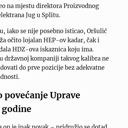
veo na mjestu direktora Proizvodnog
lektrana Jug u Splitu.
, iako se nije posebno isticao, Oršulić
aža očito lojalan HEP-ov kadar, čak i
edala HDZ-ova iskaznica koju ima.
 u državnoj kompaniji takvog kalibra ne
dovati do prve pozicije bez adekvatne
adnosti.
 povećanje Uprave
 godine
 on je ipak novak – pridružio se dotad