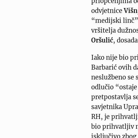
priopćenjima o
odvjetnice
Višn
“medijski linč”
vršitelja dužno
Oršulić
, dosada
Iako nije bio p
Barbarić ovih d
neslužbeno se s
odlučio “ostaje 
pretpostavlja s
savjetnika Upra
RH, je prihvatlj
bio prihvatljiv
isključivo zbog