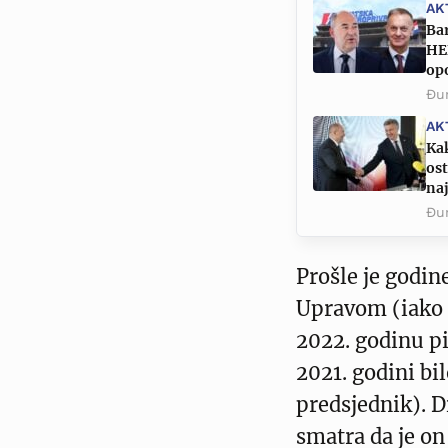
AK
Ba
HEP
op
Đur
AK
Kak
ost
naj
Đur
Prošle je godi
Upravom (iako u
2022. godinu pi
2021. godini bil
predsjednik). D
smatra da je on