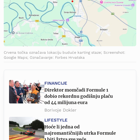
Crvena točka označava lokaciju buduće karting staze; Screenshot:
Google Maps; Označavanje: Forbes Hrvatska
FINANCIJE
Direktor momčadi Formule 1
dobio rekordnu godišnju plaću
od 44 milijuna eura
Borivoje Dokler
LIFESTYLE
Hoće li jedna od
najromantičnijih utrka Formule
1 biti žrtva sve veće