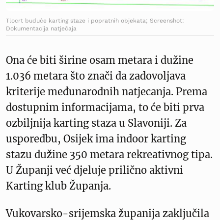
Tlocrt buduće karting staze i popratnih objekata; Screenshot:
Dokumentacija natječaja
Ona će biti širine osam metara i dužine
1.036 metara što znači da zadovoljava
kriterije međunarodnih natjecanja. Prema
dostupnim informacijama, to će biti prva
ozbiljnija karting staza u Slavoniji. Za
usporedbu, Osijek ima indoor karting
stazu dužine 350 metara rekreativnog tipa.
U Županji već djeluje prilično aktivni
Karting klub Županja.
Vukovarsko-srijemska županija zaključila