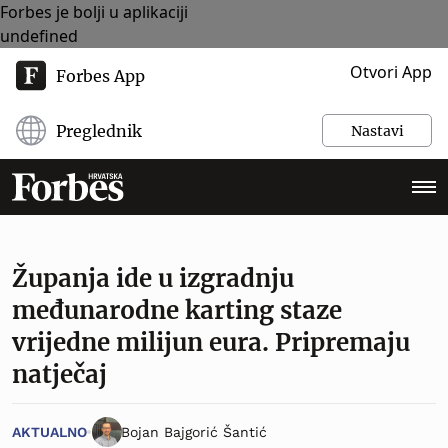
Forbes je bolji u aplikaciji
undefined
Otvori App
Forbes App
Preglednik
Nastavi
Županja ide u izgradnju
međunarodne karting staze
vrijedne milijun eura. Pripremaju
natječaj
AKTUALNO
Bojan Bajgorić Šantić