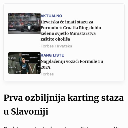
AKTUALNO
Hrvatska će imati stazu za
Formulu 1: Croatia Ring dobio
zeleno svjetlo Ministarstva
zaštite okoliša
Forbes Hrvatska
RANG LISTE
Najplaćeniji vozači Formule 1 u
2025.
Forbes
Prva ozbiljnija karting staza
u Slavoniji