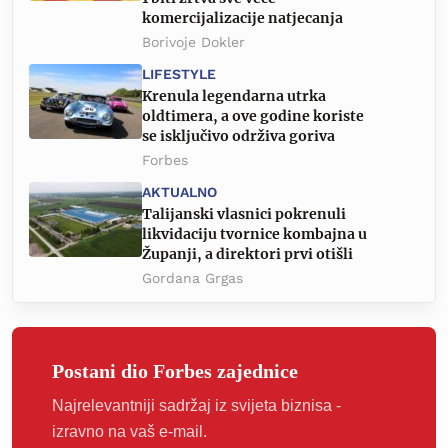
komercijalizacije natjecanja
Borivoje Dokler
LIFESTYLE
Krenula legendarna utrka
oldtimera, a ove godine koriste
se isključivo održiva goriva
Forbes
AKTUALNO
Talijanski vlasnici pokrenuli
likvidaciju tvornice kombajna u
Županji, a direktori prvi otišli
Gordana Grgas
Postani dio Forbes zajednice
Najrelevantniji sadržaj iz svijeta biznisa -
izravno na vaš e-mail.