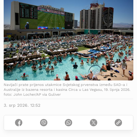
Navijači prate prijenos utakmice Svjetskog prvenstva između SAD-a i
Australije iz bazena resorta i kasina Circa u Las Vegasu, 19. lipnja 2026.
foto: John Locher/AP via Guliver
3. srp 2026. 12:52