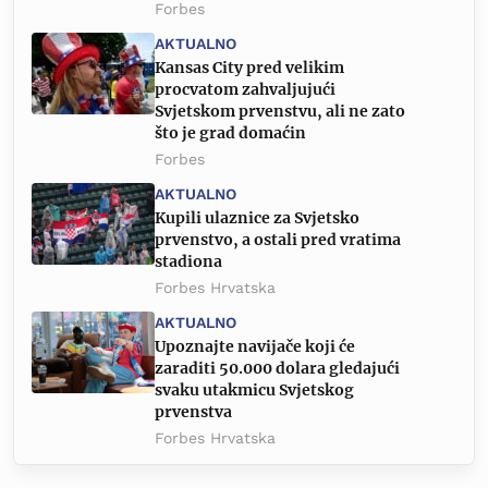
Forbes
AKTUALNO
Kansas City pred velikim
procvatom zahvaljujući
Svjetskom prvenstvu, ali ne zato
što je grad domaćin
Forbes
AKTUALNO
Kupili ulaznice za Svjetsko
prvenstvo, a ostali pred vratima
stadiona
Forbes Hrvatska
AKTUALNO
Upoznajte navijače koji će
zaraditi 50.000 dolara gledajući
svaku utakmicu Svjetskog
prvenstva
Forbes Hrvatska