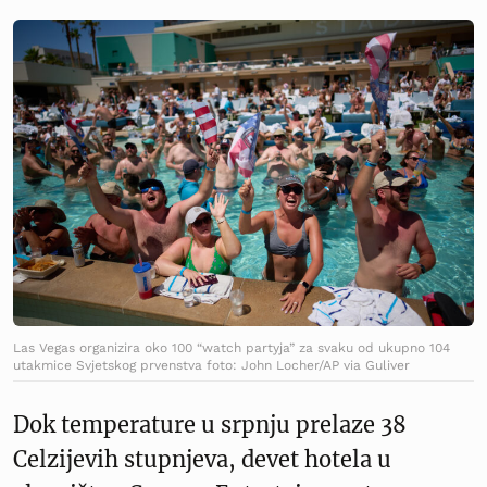
Las Vegas organizira oko 100 “watch partyja” za svaku od ukupno 104
utakmice Svjetskog prvenstva foto: John Locher/AP via Guliver
Dok temperature u srpnju prelaze 38
Celzijevih stupnjeva, devet hotela u