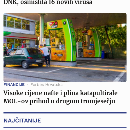
DNK, osmislila 16 novih virusa
FINANCIJE
Forbes Hrvatska
Visoke cijene nafte i plina katapultirale
MOL-ov prihod u drugom tromjesečju
NAJČITANIJE