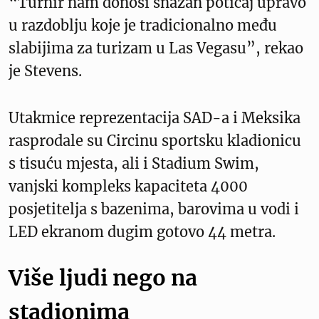
“Turnir nam donosi snažan poticaj upravo
u razdoblju koje je tradicionalno među
slabijima za turizam u Las Vegasu”, rekao
je Stevens.
Utakmice reprezentacija SAD-a i Meksika
rasprodale su Circinu sportsku kladionicu
s tisuću mjesta, ali i Stadium Swim,
vanjski kompleks kapaciteta 4000
posjetitelja s bazenima, barovima u vodi i
LED ekranom dugim gotovo 44 metra.
Više ljudi nego na
stadionima