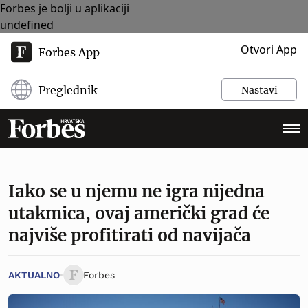
Forbes je bolji u aplikaciji
undefined
Otvori App
Forbes App
Preglednik
Nastavi
Iako se u njemu ne igra nijedna
utakmica, ovaj američki grad će
najviše profitirati od navijača
AKTUALNO
Forbes