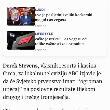
LJUDI
Ovo je posljednji veliki kockarski
mogul Las Vegasa
Forbes
LIFESTYLE
Zašto je utrka u Las Vegasu od
tolike važnosti za Formulu 1
Forbes
Derek Stevens
, vlasnik resorta i kasina
Circa, za lokalnu televiziju ABC izjavio je
da će Svjetsko prvenstvo imati “ogroman
utjecaj” na poslovne rezultate tijekom
drugog i trećeg tromjesečja.