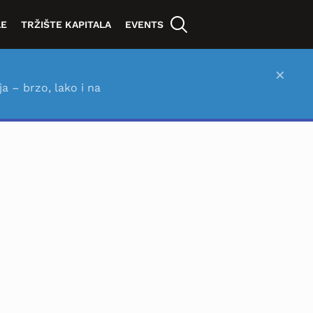
LE
TRŽIŠTE KAPITALA
EVENTS
×
ja – brzo, lako i na