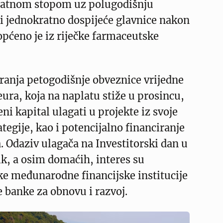
atnom stopom uz polugodišnju
i jednokratno dospijeće glavnice nakon
općeno je iz riječke farmaceutske
ranja petogodišnje obveznice vrijedne
eura, koja na naplatu stiže u prosincu,
ni kapital ulagati u projekte iz svoje
tegije, kao i potencijalno financiranje
a. Odaziv ulagača na Investitorski dan u
lik, a osim domaćih, interes su
ke međunarodne financijske institucije
 banke za obnovu i razvoj.