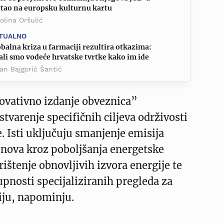
rtao na europsku kulturnu kartu
olina Oršulić
TUALNO
balna kriza u farmaciji rezultira otkazima:
ali smo vodeće hrvatske tvrtke kako im ide
an Bajgorić Šantić
novativno izdanje obveznica”
tvarenje specifičnih ciljeva održivosti
. Isti uključuju smanjenje emisija
inova kroz poboljšanja energetske
rištenje obnovljivih izvora energije te
pnosti specijaliziranih pregleda za
iju, napominju.