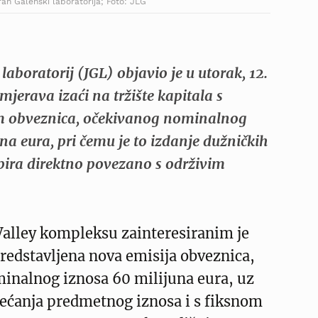
n Galenski laboratorija; Foto: JLG
laboratorij (JGL) objavio je u utorak, 12.
jerava izaći na tržište kapitala s
 obveznica, očekivanog nominalnog
na eura, pri čemu je to izdanje dužničkih
pira direktno povezano s održivim
alley kompleksu zainteresiranim je
redstavljena nova emisija obveznica,
inalnog iznosa 60 milijuna eura, uz
ćanja predmetnog iznosa i s fiksnom