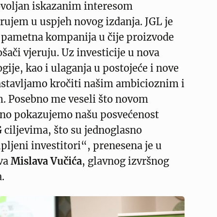
voljan iskazanim interesom
jerujem u uspjeh novog izdanja. JGL je
, pametna kompanija u čije proizvode
ošači vjeruju. Uz investicije u nova
ogije, kao i ulaganja u postojeće i nove
astavljamo kročiti našim ambicioznim i
. Posebno me veseli što novom
sno pokazujemo našu posvećenost
G ciljevima, što su jednoglasno
upljeni investitori“, prenesena je u
ava
Mislava Vučića
, glavnog izvršnog
.