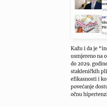
uc
Nik
AK
Glo
Pit
Boj
Kažu i da je “i
usmjereno na os
do 2029. godine
stakleničkih pl
efikasnosti i ko
povećanje dostu
očnu hipertenz