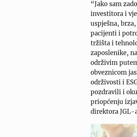
“Jako sam zado
investitora i v
uspješna, brza
pacijenti i potr
tržišta i tehnol
zaposlenike, n
održivim putem
obveznicom ja
održivosti i ES
pozdravili i ok
priopćenju izj
direktora JGL-a