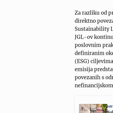
Za razliku od p
direktno povez
Sustainability 
JGL-ov kontinu
poslovnim praks
definiranim ok
(ESG) ciljevima
emisija predsta
povezanih s od
nefinancijskom
HR
Kak