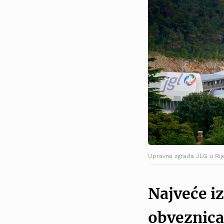
Upravna zgrada JLG u Rije
Najveće i
obveznica