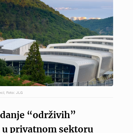
ci; Foto: JLG
zdanje “održivih”
 u privatnom sektoru