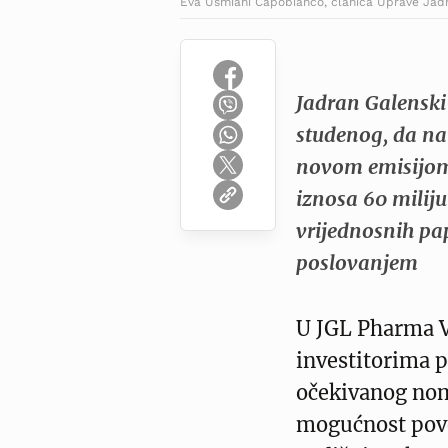
Eva Usmiani Capobianco, članica Uprave Jadra
Jadran Galenski 
studenog, da nam
novom emisijom
iznosa 60 miliju
vrijednosnih pa
poslovanjem
U JGL Pharma V
investitorima p
očekivanog nom
mogućnost pove