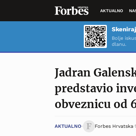
AKTUALNO
NA
Skeniraj
Bolje isku
dlanu.
Jadran Galensk
predstavio inv
obveznicu od 6
AKTUALNO
Forbes Hrvatska