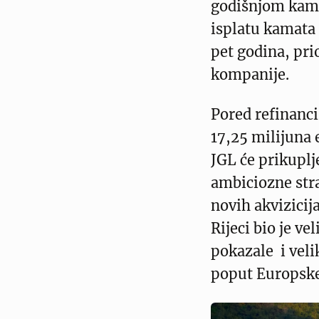
godišnjom kam
isplatu kamata 
pet godina, pri
kompanije.
Pored refinanci
17,25 milijuna 
JGL će prikuplje
ambiciozne stra
novih akvizicij
Rijeci bio je ve
pokazale i veli
poput Europske