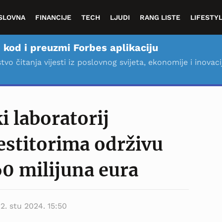
SLOVNA
FINANCIJE
TECH
LJUDI
RANG LISTE
LIFESTY
 kod i preuzmi Forbes aplikaciju
stvo čitanja vijesti iz poslovnog svijeta, ekonomije i inovaci
i laboratorij
estitorima održivu
0 milijuna eura
12. stu 2024. 15:50