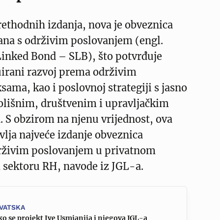
rethodnih izdanja, nova je obveznica
ana s održivim poslovanjem (engl.
Linked Bond – SLB), što potvrđuje
irani razvoj prema održivim
ama, kao i poslovnoj strategiji s jasno
olišnim, društvenim i upravljačkim
. S obzirom na njenu vrijednost, ova
vlja najveće izdanje obveznica
rživim poslovanjem u privatnom
 sektoru RH, navode iz JGL-a.
VATSKA
o se projekt Ive Usmianija i njegova JGL-a