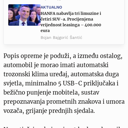
AKTUALNO
HANFA nabavlja tri limuzine i
četiri SUV-a. Procijenjena
vrijednost leasinga – 400.000
eura
Bojan Bajgorić Šantić
Popis opreme je poduži, a između ostalog,
automobil je morao imati automatski
trozonski klima uređaj, automatska duga
svjetla, minimalno 5 USB-C priključaka i
bežično punjenje mobitela, sustav
prepoznavanja prometnih znakova i umora
vozača, grijanje prednjih sjedala.