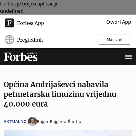
Forbes je bolji u aplikaciji
undefined
Otvori App
Forbes App
Preglednik
Nastavi
Općina Andrijaševci nabavila
petmetarsku limuzinu vrijednu
40.000 eura
AKTUALNO
Bojan Bajgorić Šantić