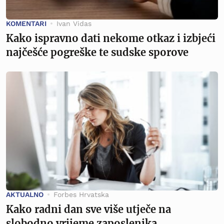
KOMENTARI
Ivan Vidas
Kako ispravno dati nekome otkaz i izbjeći
najčešće pogreške te sudske sporove
AKTUALNO
Forbes Hrvatska
Kako radni dan sve više utječe na
slobodno vrijeme zaposlenika