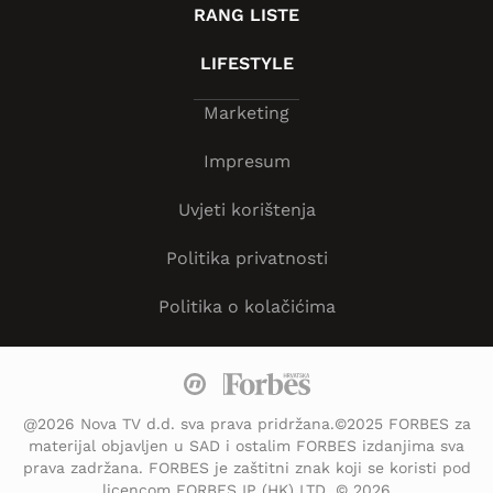
RANG LISTE
LIFESTYLE
Marketing
Impresum
Uvjeti korištenja
Politika privatnosti
Politika o kolačićima
@2026 Nova TV d.d. sva prava pridržana.©2025 FORBES za
materijal objavljen u SAD i ostalim FORBES izdanjima sva
prava zadržana. FORBES je zaštitni znak koji se koristi pod
licencom FORBES IP (HK) LTD. © 2026