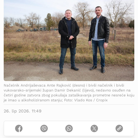
Načelnik Andrijaševaca Ante Rajković (desno) i bivši načelnik i bivši
vukovarsko-srijemski župan Damir Dekanić (lijevo), nedavno osuđen na
četiri godine zatvora zbog pokušaja zataškavanja prometne nesreće koju
je imao u alkoholiziranom stanju; Foto: Vlado Kos / Cropix
26. lip 2026. 11:49