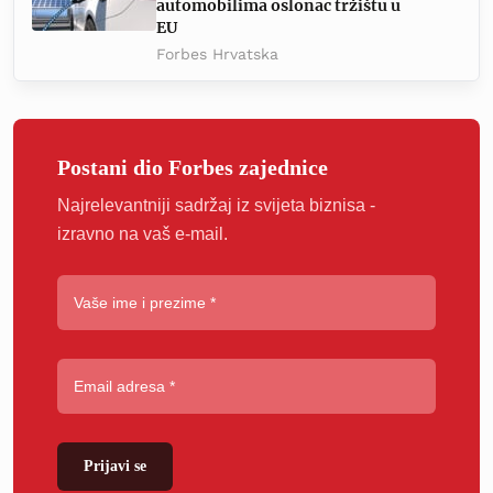
automobilima oslonac tržištu u
EU
Forbes Hrvatska
Postani dio Forbes zajednice
Najrelevantniji sadržaj iz svijeta biznisa -
izravno na vaš e-mail.
Prijavi se