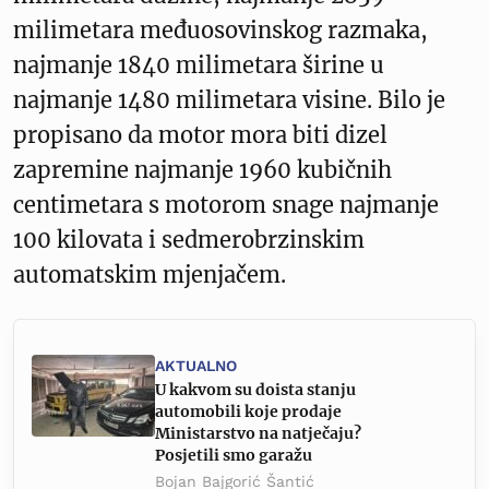
milimetara međuosovinskog razmaka,
najmanje 1840 milimetara širine u
najmanje 1480 milimetara visine. Bilo je
propisano da motor mora biti dizel
zapremine najmanje 1960 kubičnih
centimetara s motorom snage najmanje
100 kilovata i sedmerobrzinskim
automatskim mjenjačem.
AKTUALNO
U kakvom su doista stanju
automobili koje prodaje
Ministarstvo na natječaju?
Posjetili smo garažu
Bojan Bajgorić Šantić