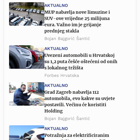
AKTUALNO
MUP nabavlja nove limuzine i
SUV-ove vrijedne 25 milijuna
eura. Važno im je grijanje
prednjeg stakla
Bojan Bajgorić Šantić
AKTUALNO
Uvezeni automobili u Hrvatskoj
su 1,2 puta češće oštećeni od onih
s lokalnog tržišta
Forbes Hrvatska
AKTUALNO
Grad Zagreb nabavlja 112
automobila, evo kakve su uvjete
postavili. Većinu će koristiti
Holding
Bojan Bajgorić Šantić
AKTUALNO
Potražnja za elektrificiranim