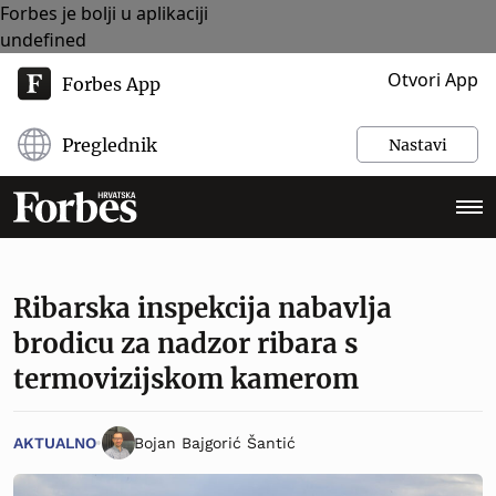
Forbes je bolji u aplikaciji
undefined
Otvori App
Forbes App
Preglednik
Nastavi
Ribarska inspekcija nabavlja
brodicu za nadzor ribara s
termovizijskom kamerom
AKTUALNO
Bojan Bajgorić Šantić