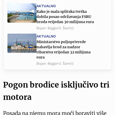
AKTUALNO
Kako je mala splitska tvrtka
dobila posao održavanja FSRU
broda vrijedan 30 milijuna eura
Bojan Bajgorić Šantić
AKTUALNO
Ministarstvo poljoprivrede
nabavlja brod za nadzor
ribarstva vrijedan 32 milijuna
eura
Bojan Bajgorić Šantić
Pogon brodice isključivo tri
motora
Posada na njemu mora moći boraviti više