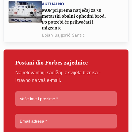
AKTUALNO
MUP priprema natječaj za 30
metarski obalni ophodni brod.
Po potrebi će prihvaćati i
migrante
Bojan Bajgorić Šantić
Postani dio Forbes zajednice
Najrelevantniji sadržaj iz svijeta biznisa -
izravno na vaš e-mail.