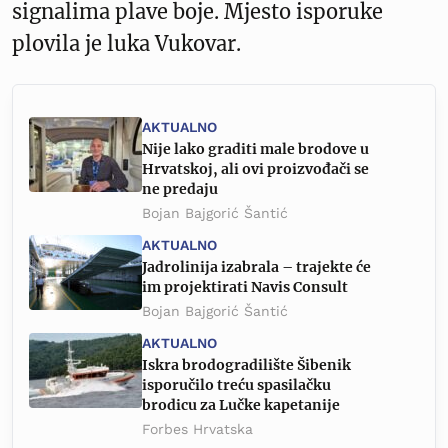
signalima plave boje. Mjesto isporuke
plovila je luka Vukovar.
AKTUALNO
Nije lako graditi male brodove u
Hrvatskoj, ali ovi proizvođači se
ne predaju
Bojan Bajgorić Šantić
AKTUALNO
Jadrolinija izabrala – trajekte će
im projektirati Navis Consult
Bojan Bajgorić Šantić
AKTUALNO
Iskra brodogradilište Šibenik
isporučilo treću spasilačku
brodicu za Lučke kapetanije
Forbes Hrvatska