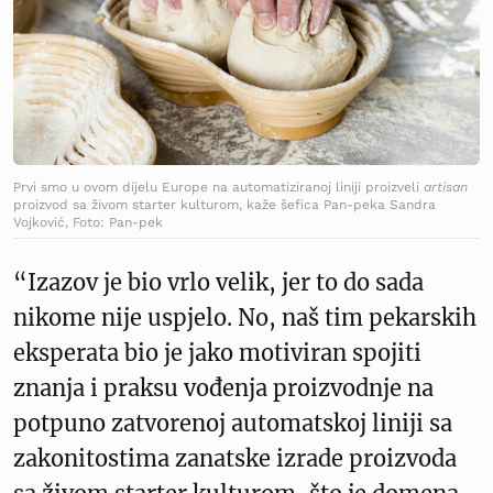
Prvi smo u ovom dijelu Europe na automatiziranoj liniji proizveli
artisan
proizvod sa živom starter kulturom, kaže šefica Pan-peka Sandra
Vojković, Foto: Pan-pek
“Izazov je bio vrlo velik, jer to do sada
nikome nije uspjelo. No, naš tim pekarskih
eksperata bio je jako motiviran spojiti
znanja i praksu vođenja proizvodnje na
potpuno zatvorenoj automatskoj liniji sa
zakonitostima zanatske izrade proizvoda