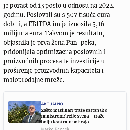
je porast od 13 posto u odnosu na 2022.
godinu. Poslovali su s 507 tisuća eura
dobiti, a EBITDA im je iznosila 5,16
milijuna eura. Takvom je rezultatu,
objasnila je prva žena Pan-peka,
pridonijela optimizacija poslovnih i
proizvodnih procesa te investicije u
proširenje proizvodnih kapaciteta i
maloprodajne mreže.
AKTUALNO
Zašto maslinari traže sastanak s
ministrom? Prije svega – traže
bolju kontrolu poticaja
Marko Repecki