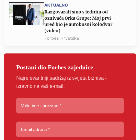
AKTUALNO
Razgovarali smo s jednim od
osnivača Orka Grupe: Moj prvi
ured bio je autobusni kolodvor
(video)
Forbes Hrvatska
Postani dio Forbes zajednice
Najrelevantniji sadržaj iz svijeta biznisa -
izravno na vaš e-mail.