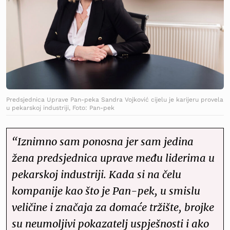
Predsjednica Uprave Pan-peka Sandra Vojković cijelu je karijeru provela
u pekarskoj industriji, Foto: Pan-pek
“Iznimno sam ponosna jer sam jedina
žena predsjednica uprave među liderima u
pekarskoj industriji. Kada si na čelu
kompanije kao što je Pan-pek, u smislu
veličine i značaja za domaće tržište, brojke
su neumoljivi pokazatelj uspješnosti i ako