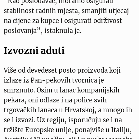
“Kao poslodavac, moramo osigurati
stabilnost radnih mjesta, smanjiti utjecaj
na cijene za kupce i osigurati održivost
poslovanja”, istaknula je.
Izvozni aduti
Više od devedeset posto proizvoda koji
izlaze iz Pan-pekovih tvornica je
smrznuto. Osim u lanac kompanijskih
pekara, oni odlaze i na police svih
trgovačkih lanaca u Hrvatskoj, a mnogo ih
se i izvozi. Uz regiju, isporučuju se i na
tržište Europske unije, ponajviše u Italiju,