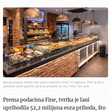
Maloprodajna mreža Pan-peka trenutno broji 72 trgovine. Plan je da u
sljedeće četiri godine taj broj poraste na sto, Foto: Pan-pek
Prema podacima Fine, tvrtka je lani
uprihodila 52,2 milijuna eura prihoda, što