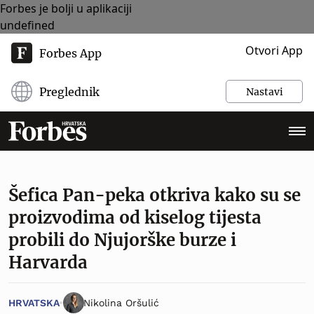
Forbes je bolji u aplikaciji
undefined
Otvori App
Forbes App
Preglednik
Nastavi
Šefica Pan-peka otkriva kako su se
proizvodima od kiselog tijesta
probili do Njujorške burze i
Harvarda
HRVATSKA
Nikolina Oršulić