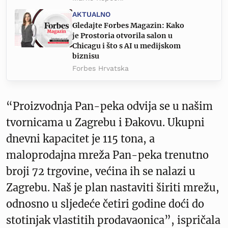
AKTUALNO
Gledajte Forbes Magazin: Kako
je Prostoria otvorila salon u
Chicagu i što s AI u medijskom
biznisu
Forbes Hrvatska
“Proizvodnja Pan-peka odvija se u našim
tvornicama u Zagrebu i Đakovu. Ukupni
dnevni kapacitet je 115 tona, a
maloprodajna mreža Pan-peka trenutno
broji 72 trgovine, većina ih se nalazi u
Zagrebu. Naš je plan nastaviti širiti mrežu,
odnosno u sljedeće četiri godine doći do
stotinjak vlastitih prodavaonica”, ispričala