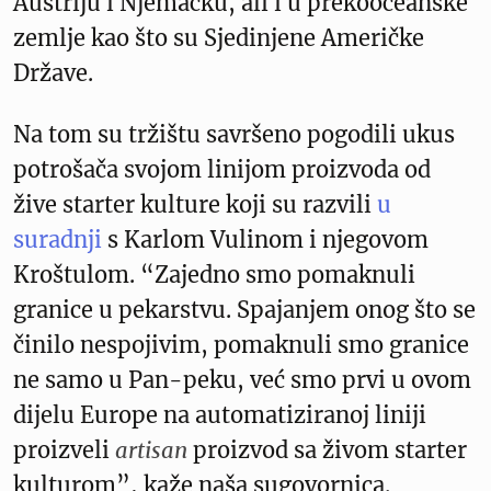
Austriju i Njemačku, ali i u prekooceanske
zemlje kao što su Sjedinjene Američke
Države.
Na tom su tržištu savršeno pogodili ukus
potrošača svojom linijom proizvoda od
žive starter kulture koji su razvili
u
suradnji
s Karlom Vulinom i njegovom
Kroštulom. “Zajedno smo pomaknuli
granice u pekarstvu. Spajanjem onog što se
činilo nespojivim, pomaknuli smo granice
ne samo u Pan-peku, već smo prvi u ovom
dijelu Europe na automatiziranoj liniji
proizveli
artisan
proizvod sa živom starter
kulturom”, kaže naša sugovornica.