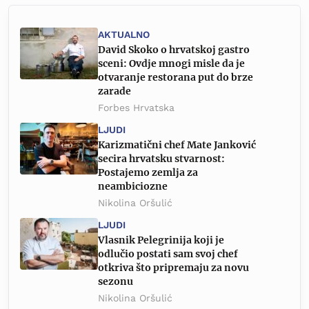
AKTUALNO
David Skoko o hrvatskoj gastro
sceni: Ovdje mnogi misle da je
otvaranje restorana put do brze
zarade
Forbes Hrvatska
LJUDI
Karizmatični chef Mate Janković
secira hrvatsku stvarnost:
Postajemo zemlja za
neambiciozne
Nikolina Oršulić
LJUDI
Vlasnik Pelegrinija koji je
odlučio postati sam svoj chef
otkriva što pripremaju za novu
sezonu
Nikolina Oršulić