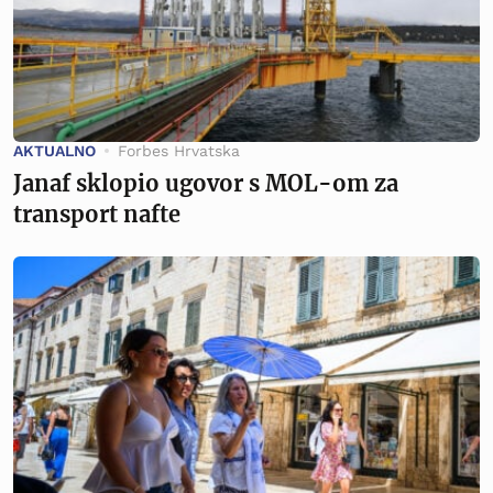
AKTUALNO
Forbes Hrvatska
Janaf sklopio ugovor s MOL-om za
transport nafte