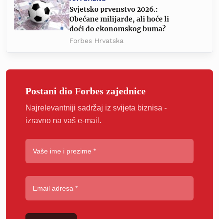
Svjetsko prvenstvo 2026.:
Obećane milijarde, ali hoće li
doći do ekonomskog buma?
Forbes Hrvatska
Postani dio Forbes zajednice
Najrelevantniji sadržaj iz svijeta biznisa -
izravno na vaš e-mail.