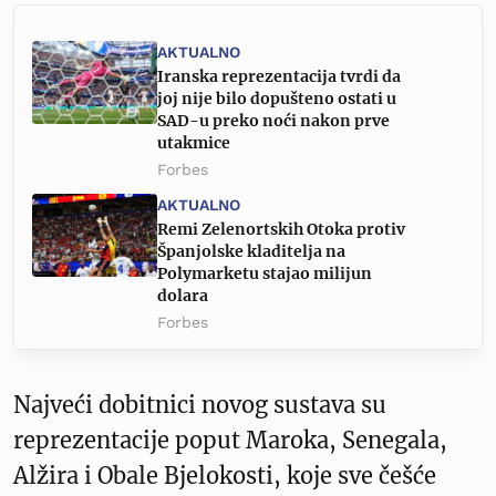
AKTUALNO
Iranska reprezentacija tvrdi da
joj nije bilo dopušteno ostati u
SAD-u preko noći nakon prve
utakmice
Forbes
AKTUALNO
Remi Zelenortskih Otoka protiv
Španjolske kladitelja na
Polymarketu stajao milijun
dolara
Forbes
Najveći dobitnici novog sustava su
reprezentacije poput Maroka, Senegala,
Alžira i Obale Bjelokosti, koje sve češće