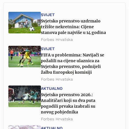
SVIJET
Svjetsko prvenstvo uzdrmalo
tržište nekretnina: Cijene
stanova pale najviše u 14 godina
Forbes Hrvatska
SVIJET
FIFA u problemima: Navijači se
požalili na cijene ulaznica za
Svjetsko prvenstvo, podnijeli
žalbu Europskoj komisiji
Forbes Hrvatska
AKTUALNO
Svjetsko prvenstvo 2026.:
Analitičari koji su dva puta
pogodili prvaka izabrali su
novog pobjednika
Forbes Hrvatska
AKTUALNO