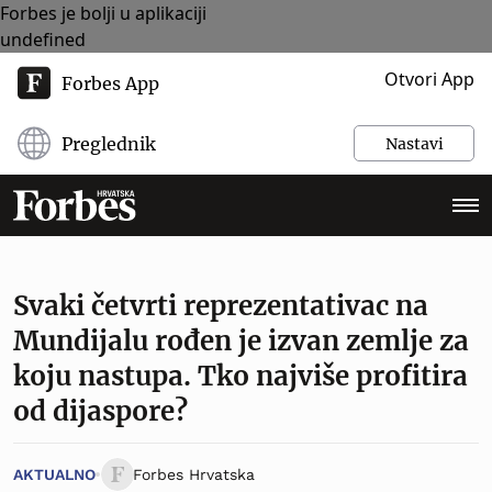
Forbes je bolji u aplikaciji
undefined
Otvori App
Forbes App
Preglednik
Nastavi
Svaki četvrti reprezentativac na
Mundijalu rođen je izvan zemlje za
koju nastupa. Tko najviše profitira
od dijaspore?
AKTUALNO
Forbes Hrvatska