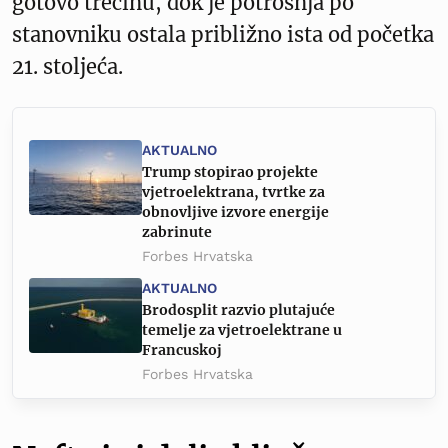
gotovo trećinu, dok je potrošnja po
stanovniku ostala približno ista od početka
21. stoljeća.
AKTUALNO
Trump stopirao projekte
vjetroelektrana, tvrtke za
obnovljive izvore energije
zabrinute
Forbes Hrvatska
AKTUALNO
Brodosplit razvio plutajuće
temelje za vjetroelektrane u
Francuskoj
Forbes Hrvatska