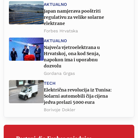
AKTUALNO
Japan namjerava pooštriti
regulativu za velike solarne
elektrane
Forbes Hrvatska
AKTUALNO
Najveća vjetroelektrana u
Hrvatskoj, ona kod Senja,
napokon ima i uporabnu
dozvolu
Gordana Grgas
TECH
Električna revolucija iz Tunisa:
Solarni automobili čija cijena
jedva prelazi 5000 eura
Borivoje Dokler