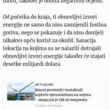
moru, također je dobila negativnu ocjenu.
Od početka do kraja, ti obnovljivi izvori
energije ne samo da nisu zamijenili fosilna
goriva, nego se pokazuje i da nisu donijeli
nikakvu opću korist za okoliš. Sanacija
lokacija na kojima su se nalazili dotrajali
obnovljivi izvori energije također će stajati
desetke milijardi dolara.
AKTUALNO
Kinezi proizveli i instalirali
najveću vjetroturbinu na svijetu
– snaga joj je čak 20 megavata
Forbes Hrvatska