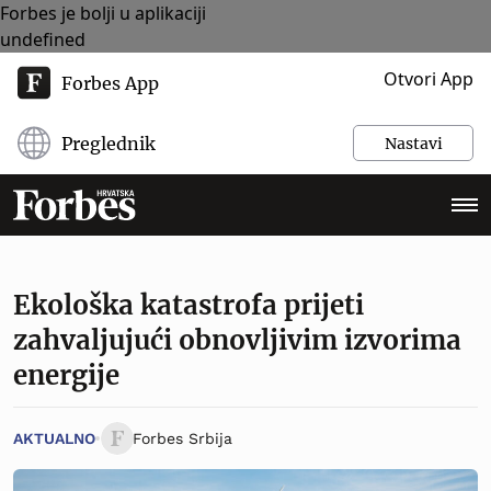
Forbes je bolji u aplikaciji
undefined
Otvori App
Forbes App
Preglednik
Nastavi
Ekološka katastrofa prijeti
zahvaljujući obnovljivim izvorima
energije
AKTUALNO
Forbes Srbija