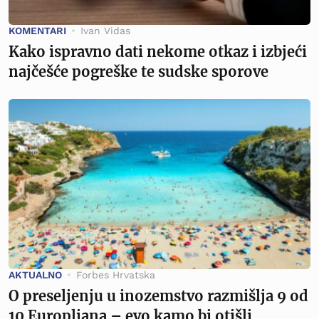
KOMENTARI
Ivan Vidas
Kako ispravno dati nekome otkaz i izbjeći
najčešće pogreške te sudske sporove
AKTUALNO
Forbes Hrvatska
O preseljenju u inozemstvo razmišlja 9 od
10 Europljana – evo kamo bi otišli