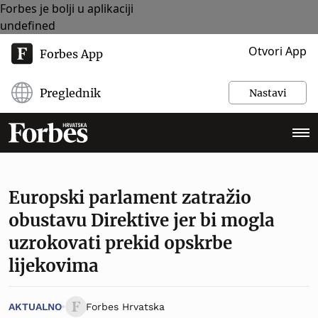
Forbes je bolji u aplikaciji
undefined
Otvori App
Forbes App
Preglednik
Nastavi
Europski parlament zatražio
obustavu Direktive jer bi mogla
uzrokovati prekid opskrbe
lijekovima
AKTUALNO
Forbes Hrvatska