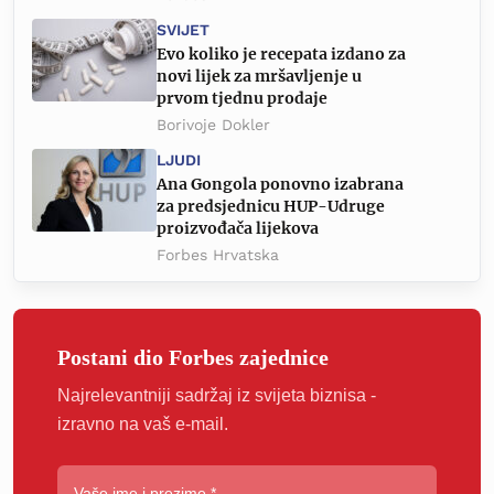
SVIJET
Evo koliko je recepata izdano za
novi lijek za mršavljenje u
prvom tjednu prodaje
Borivoje Dokler
LJUDI
Ana Gongola ponovno izabrana
za predsjednicu HUP-Udruge
proizvođača lijekova
Forbes Hrvatska
Postani dio Forbes zajednice
Najrelevantniji sadržaj iz svijeta biznisa -
izravno na vaš e-mail.