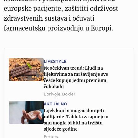
europske pacijente, zaštititi održivost
zdravstvenih sustava i očuvati
farmaceutsku proizvodnju u Europi.
LIFESTYLE
Neočekivan trend: Ljudi na
lijekovima za mršavljenje sve
češće kupuju jednu premium
čokoladu
Borivoje Dokler
AKTUALNO
Lijek koji bi mogao donijeti
milijarde. Tableta za apneju u
snu mogla bi biti na tržištu
sljedeće godine
Forbes