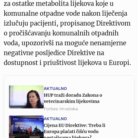
za ostatke metabolita lijekova koje u
komunalne otpadne vode nakon liječenja
izlučuju pacijenti, propisanog Direktivom
o pročišćavanju komunalnih otpadnih
voda, upozorivši na moguće nenamjerne
negativne posljedice Direktive na
dostupnost i priuštivost lijekova u Europi.
AKTUALNO
HUP traži doradu Zakona o
veterinarskim lijekovima
Forbes Hrvatska
AKTUALNO
Cijena EU Direktive: Treba li
Europa plaćati čišću vodu
nestašicama lijekova?