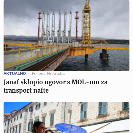
AKTUALNO
Forbes Hrvatska
Janaf sklopio ugovor s MOL-om za
transport nafte