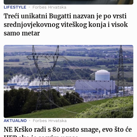
LIFESTYLE
Forbes Hrvatska
Treći unikatni Bugatti nazvan je po vrsti
srednjovjekovnog viteškog konja i visok
samo metar
AKTUALNO
Forbes Hrvatska
NE Krško radi s 80 posto snage, evo što će