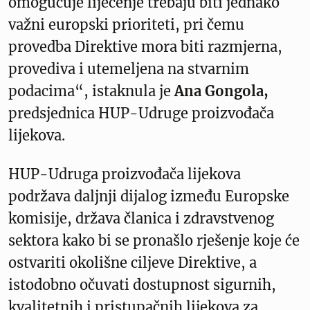
omogućuje liječenje trebaju biti jednako
važni europski prioriteti, pri čemu
provedba Direktive mora biti razmjerna,
provediva i utemeljena na stvarnim
podacima“, istaknula je
Ana Gongola,
predsjednica HUP-Udruge proizvođača
lijekova.
HUP-Udruga proizvođača lijekova
podržava daljnji dijalog između Europske
komisije, država članica i zdravstvenog
sektora kako bi se pronašlo rješenje koje će
ostvariti okolišne ciljeve Direktive, a
istodobno očuvati dostupnost sigurnih,
kvalitetnih i pristupačnih lijekova za