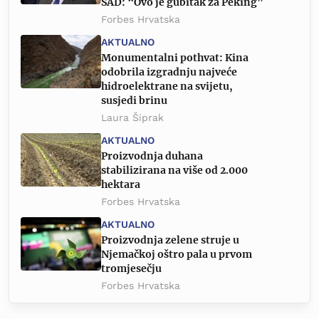
SAD: “Ovo je gubitak za Peking”
Forbes Hrvatska
AKTUALNO
Monumentalni pothvat: Kina
odobrila izgradnju najveće
hidroelektrane na svijetu,
susjedi brinu
Laura Šiprak
AKTUALNO
Proizvodnja duhana
stabilizirana na više od 2.000
hektara
Forbes Hrvatska
AKTUALNO
Proizvodnja zelene struje u
Njemačkoj oštro pala u prvom
tromjesečju
Forbes Hrvatska