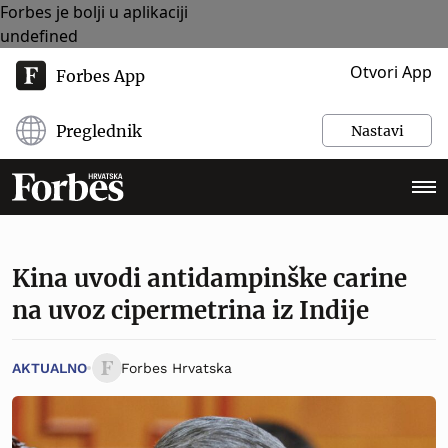
Forbes je bolji u aplikaciji
undefined
Otvori App
Forbes App
Preglednik
Nastavi
Kina uvodi antidampinške carine
na uvoz cipermetrina iz Indije
AKTUALNO
Forbes Hrvatska