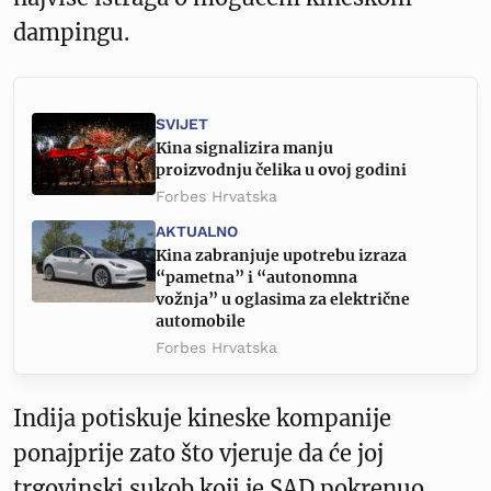
dampingu.
SVIJET
Kina signalizira manju
proizvodnju čelika u ovoj godini
Forbes Hrvatska
AKTUALNO
Kina zabranjuje upotrebu izraza
“pametna” i “autonomna
vožnja” u oglasima za električne
automobile
Forbes Hrvatska
Indija potiskuje kineske kompanije
ponajprije zato što vjeruje da će joj
trgovinski sukob koji je SAD pokrenuo