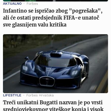
AKTUALNO
Forbes
Infantino se ispričao zbog "pogrešaka",
ali će ostati predsjednik FIFA-e unatoč
sve glasnijem valu kritika
LIFESTYLE
Forbes Hrvatska
Treći unikatni Bugatti nazvan je po vrsti
srednjovjekovnog viteškog konja i visok