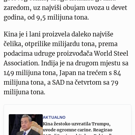
zaredom, uz najviši obujam uvoza u devet
godina, od 9,5 milijuna tona.
Kina je i lani proizvela daleko najviše
čelika, otprilike milijardu tona, prema
podacima udruge proizvođača World Steel
Association. Indija je na drugom mjestu sa
149 milijuna tona, Japan na trećem s 84
milijuna tona, a SAD na četvrtom sa 79
milijuna tona.
AKTUALNO
Kina žestoko uzvratila Trumpu,
uvode ogromne carine. Reagirao