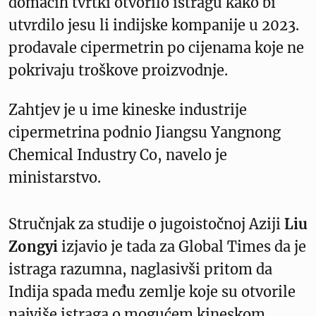
domaćih tvrtki otvorilo istragu kako bi
utvrdilo jesu li indijske kompanije u 2023.
prodavale cipermetrin po cijenama koje ne
pokrivaju troškove proizvodnje.
Zahtjev je u ime kineske industrije
cipermetrina podnio Jiangsu Yangnong
Chemical Industry Co, navelo je
ministarstvo.
Stručnjak za studije o jugoistočnoj Aziji
Liu
Zongyi
izjavio je tada za Global Times da je
istraga razumna, naglasivši pritom da
Indija spada među zemlje koje su otvorile
najviše istraga o mogućem kineskom