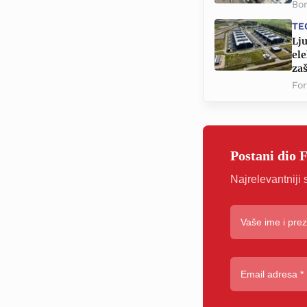
Bor
TE
Lju
ele
za
Fo
Postani dio 
Najrelevantniji 