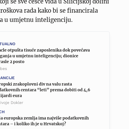
koji se sve češće viđa u Silicijskoj dolini
roškova rada kako bi se financirala
 u umjetnu inteligenciju.
TUALNO
cle otpušta tisuće zaposlenika dok povećava
ganja u umjetnu inteligenciju; dionice
asle 2 posto
rbes
NANCIJE
opski zrakoplovni div na valu rasta
atkovnih centara “leti” prema dobiti od 4,6
ijardi eura
ivoje Dokler
CH
ja europska zemlja ima najviše podatkovnih
tara – i koliko ih je u Hrvatskoj?