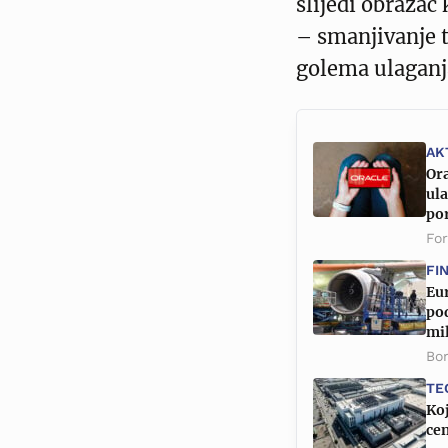
slijedi obrazac 
– smanjivanje t
golema ulaganja
AK
Ora
ula
por
Fo
FI
Eur
pod
mil
Bor
TE
Ko
cen