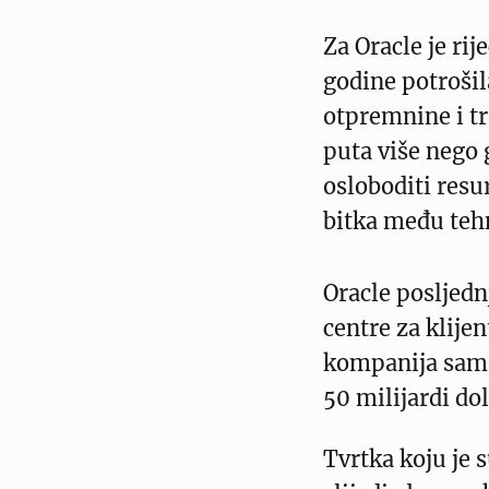
Za Oracle je ri
godine potrošil
otpremnine i tr
puta više nego g
osloboditi resu
bitka među teh
Oracle posljedn
centre za klije
kompanija samo
50 milijardi do
Tvrtka koju je 