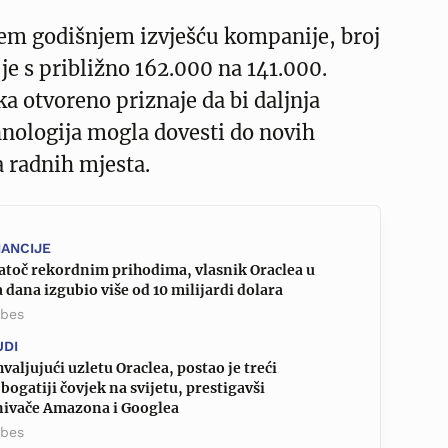
em godišnjem izvješću kompanije, broj
je s približno 162.000 na 141.000.
ka otvoreno priznaje da bi daljnja
hnologija mogla dovesti do novih
 radnih mjesta.
NANCIJE
atoč rekordnim prihodima, vlasnik Oraclea u
 dana izgubio više od 10 milijardi dolara
rbes
UDI
valjujući uzletu Oraclea, postao je treći
bogatiji čovjek na svijetu, prestigavši
nivače Amazona i Googlea
rbes