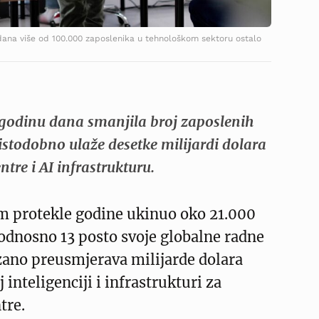
 dana više od 100.000 zaposlenika u tehnološkom sektoru ostalo
godinu dana smanjila broj zaposlenih
istodobno ulaže desetke milijardi dolara
tre i AI infrastrukturu.
om protekle godine ukinuo oko 21.000
odnosno 13 posto svoje globalne radne
zano preusmjerava milijarde dolara
inteligenciji i infrastrukturi za
tre.