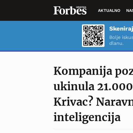
AKTUALNO
NA
Skeniraj
Bolje isku
dlanu.
Kompanija poz
ukinula 21.000
Krivac? Narav
inteligencija