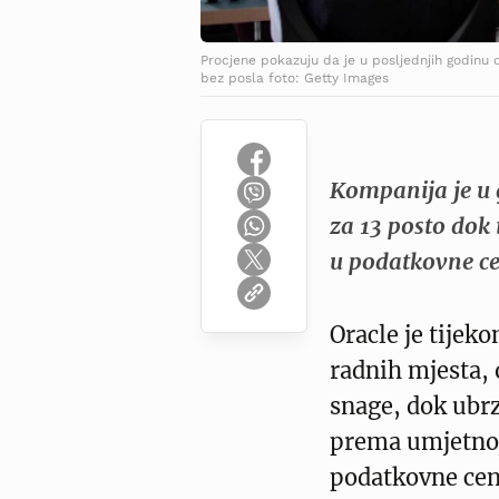
Procjene pokazuju da je u posljednjih godinu
bez posla foto: Getty Images
Kompanija je u 
za 13 posto dok 
u podatkovne cen
Oracle je tijek
radnih mjesta, 
snage, dok ubr
prema umjetnoj 
podatkovne cen