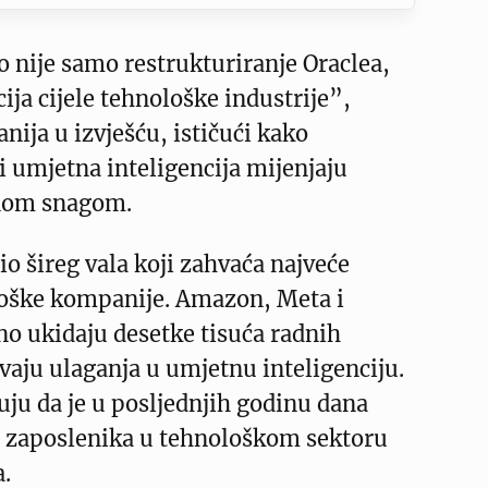
 nije samo restrukturiranje Oraclea,
ija cijele tehnološke industrije”,
ija u izvješću, ističući kako
i umjetna inteligencija mijenjaju
dnom snagom.
io šireg vala koji zahvaća najveće
loške kompanije. Amazon, Meta i
o ukidaju desetke tisuća radnih
vaju ulaganja u umjetnu inteligenciju.
ju da je u posljednjih godinu dana
0 zaposlenika u tehnološkom sektoru
a.