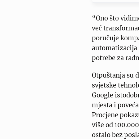
“Ono što vidimo
već transformac
poručuje kompan
automatizacija 
potrebe za ra
Otpuštanja su d
svjetske tehno
Google istodobn
mjesta i poveća
Procjene pokazu
više od 100.00
ostalo bez posl