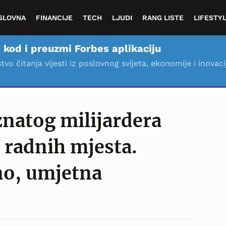
SLOVNA
FINANCIJE
TECH
LJUDI
RANG LISTE
LIFESTY
 kod i preuzmi Forbes aplikaciju
stvo čitanja vijesti iz poslovnog svijeta, ekonomije i inovaci
natog milijardera
 radnih mjesta.
no, umjetna