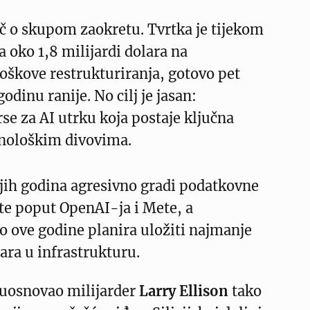
ječ o skupom zaokretu. Tvrtka je tijekom
a oko 1,8 milijardi dolara na
oškove restrukturiranja, gotovo pet
odinu ranije. No cilj je jasan:
rse za AI utrku koja postaje ključna
nološkim divovima.
jih godina agresivno gradi podatkovne
nte poput OpenAI-ja i Mete, a
 ove godine planira uložiti najmanje
lara u infrastrukturu.
suosnovao milijarder
Larry Ellison
tako