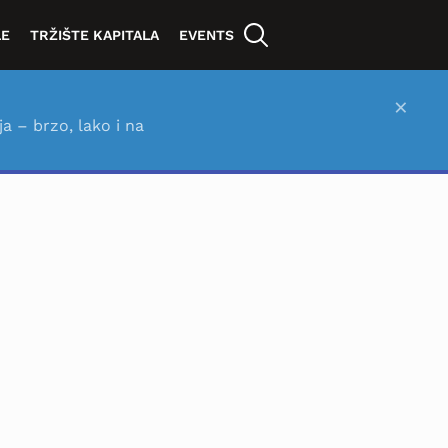
LE
TRŽIŠTE KAPITALA
EVENTS
×
ja – brzo, lako i na