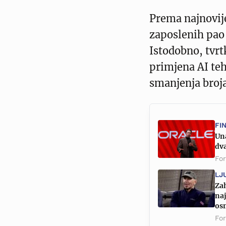
Prema najnovij
zaposlenih pao 
Istodobno, tvrt
primjena AI te
smanjenja broja
FI
Un
dva
Fo
LJ
Zah
naj
os
Fo