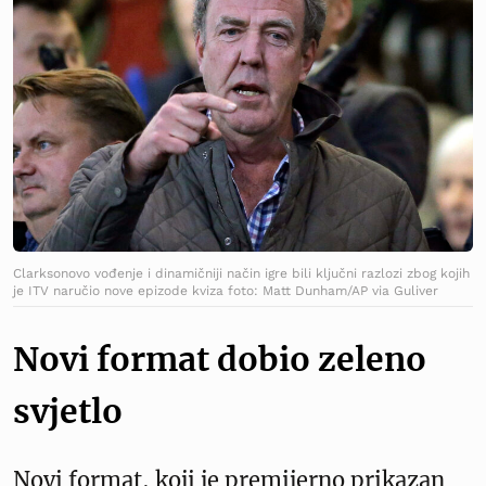
Clarksonovo vođenje i dinamičniji način igre bili ključni razlozi zbog kojih
je ITV naručio nove epizode kviza foto: Matt Dunham/AP via Guliver
Novi format dobio zeleno
svjetlo
Novi format, koji je premijerno prikazan