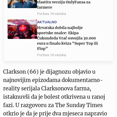
vlastitu verziju OnlyFansa za
farmere
Forbes Hrvatska
AKTUALNO
Hrvatska dobila najbolje
sportske znalce: Ekipa
Čukundeda Vrač osvojila 30.000
eura u finalu kviza “Super Top ili
Flop”
Forbes Hrvatska
Clarkson (66) je dijagnozu objavio u
najnovijim epizodama dokumentarno-
reality serijala Clarksonova farma,
istaknuvši da je bolest otkrivena u ranoj
fazi. U razgovoru za The Sunday Times
otkrio je da je prije dva mjeseca napravio