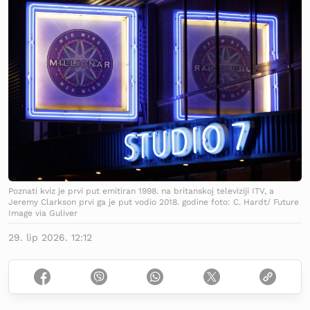
Poznati kviz je prvi put emitiran 1998. na britanskoj televiziji ITV, a
Jeremy Clarkson prvi ga je put vodio 2018. godine foto: C. Hardt/ Future
Image via Guliver
29. lip 2026. 12:12