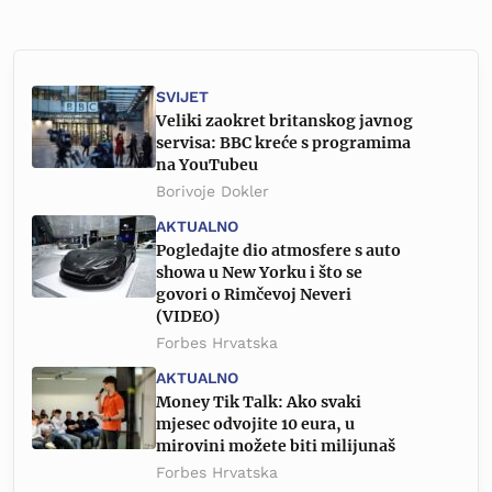
SVIJET
Veliki zaokret britanskog javnog
servisa: BBC kreće s programima
na YouTubeu
Borivoje Dokler
AKTUALNO
Pogledajte dio atmosfere s auto
showa u New Yorku i što se
govori o Rimčevoj Neveri
(VIDEO)
Forbes Hrvatska
AKTUALNO
Money Tik Talk: Ako svaki
mjesec odvojite 10 eura, u
mirovini možete biti milijunaš
Forbes Hrvatska