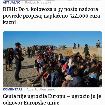
AKTUALNO
Forbes Hrvatska
DIRH: Do 1. kolovoza u 37 posto nadzora
povrede propisa; naplaćeno 524.000 eura
kazni
KOMENTARI
Alberto Alemanno
Ceuta nije ugrozila Europu – ugrozio ju je
odgovor Europske unije