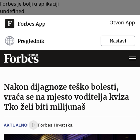
Forbes je bolji u aplikaciji
undefined
Otvori App
Forbes App
Preglednik
Nastavi
Nakon dijagnoze teško bolesti,
vraća se na mjesto voditelja kviza
Tko želi biti milijunaš
AKTUALNO
Forbes Hrvatska