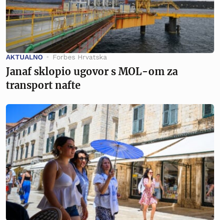
AKTUALNO
Forbes Hrvatska
Janaf sklopio ugovor s MOL-om za
transport nafte