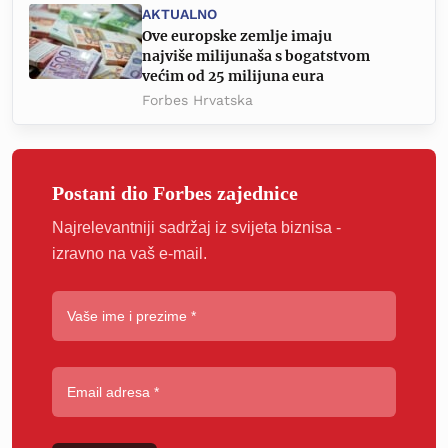
AKTUALNO
Ove europske zemlje imaju
najviše milijunaša s bogatstvom
većim od 25 milijuna eura
Forbes Hrvatska
Postani dio Forbes zajednice
Najrelevantniji sadržaj iz svijeta biznisa -
izravno na vaš e-mail.