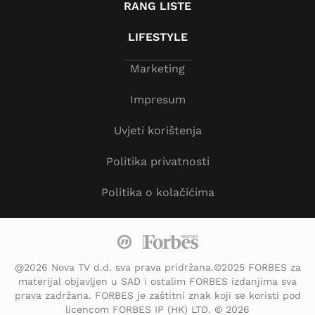
RANG LISTE
LIFESTYLE
Marketing
Impresum
Uvjeti korištenja
Politika privatnosti
Politika o kolačićima
@2026 Nova TV d.d. sva prava pridržana.©2025 FORBES za
materijal objavljen u SAD i ostalim FORBES izdanjima sva
prava zadržana. FORBES je zaštitni znak koji se koristi pod
licencom FORBES IP (HK) LTD. © 2026