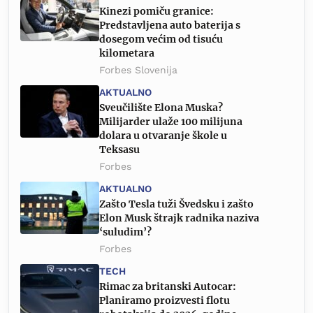
Kinezi pomiču granice:
Predstavljena auto baterija s
dosegom većim od tisuću
kilometara
Forbes Slovenija
AKTUALNO
Sveučilište Elona Muska?
Milijarder ulaže 100 milijuna
dolara u otvaranje škole u
Teksasu
Forbes
AKTUALNO
Zašto Tesla tuži Švedsku i zašto
Elon Musk štrajk radnika naziva
‘suludim’?
Forbes
TECH
Rimac za britanski Autocar:
Planiramo proizvesti flotu