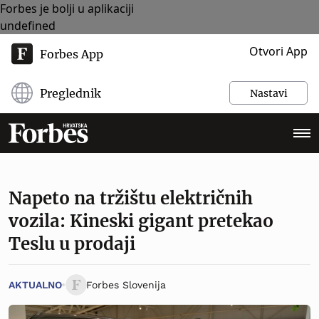
Forbes je bolji u aplikaciji
undefined
Otvori App
Forbes App
Preglednik
Nastavi
Napeto na tržištu električnih
vozila: Kineski gigant pretekao
Teslu u prodaji
AKTUALNO
Forbes Slovenija