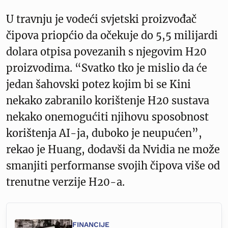
U travnju je vodeći svjetski proizvođač
čipova priopćio da očekuje do 5,5 milijardi
dolara otpisa povezanih s njegovim H20
proizvodima. “Svatko tko je mislio da će
jedan šahovski potez kojim bi se Kini
nekako zabranilo korištenje H20 sustava
nekako onemogućiti njihovu sposobnost
korištenja AI-ja, duboko je neupućen”,
rekao je Huang, dodavši da Nvidia ne može
smanjiti performanse svojih čipova više od
trenutne verzije H20-a.
FINANCIJE