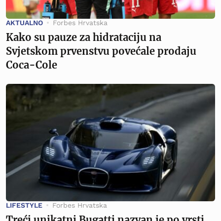
AKTUALNO
Forbes Hrvatska
Kako su pauze za hidrataciju na
Svjetskom prvenstvu povećale prodaju
Coca-Cole
LIFESTYLE
Forbes Hrvatska
Treći unikatni Bugatti nazvan je po vrsti