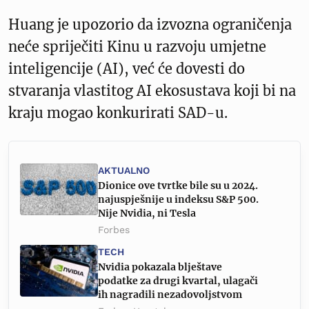
Huang je upozorio da izvozna ograničenja
neće spriječiti Kinu u razvoju umjetne
inteligencije (AI), već će dovesti do
stvaranja vlastitog AI ekosustava koji bi na
kraju mogao konkurirati SAD-u.
AKTUALNO
Dionice ove tvrtke bile su u 2024.
najuspješnije u indeksu S&P 500.
Nije Nvidia, ni Tesla
Forbes
TECH
Nvidia pokazala blještave
podatke za drugi kvartal, ulagači
ih nagradili nezadovoljstvom