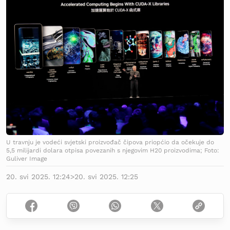
U travnju je vodeći svjetski proizvođač čipova priopćio da očekuje do
5,5 milijardi dolara otpisa povezanih s njegovim H20 proizvodima; Foto:
Guliver Image
20. svi 2025. 12:24
>
20. svi 2025. 12:25