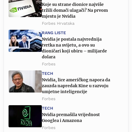
Koje su strane dionice najviše
tržili domaći ulagači? Na prvom
mjestu je Nvidia
Forbes Hrvatska
RANG LISTE
Nvidia je postala najvrednija
tvrtka na svijetu, a ovo su
dioničari koji ubiru – milijarde
dolara
Forbes
TECH
Nvidia, lice američkog napora da
zauzda napredak Kine u razvoju
umjetne inteligencije
Forbes
TECH
Nvidia premašila vrijednost
Googlea i Amazona
Forbes