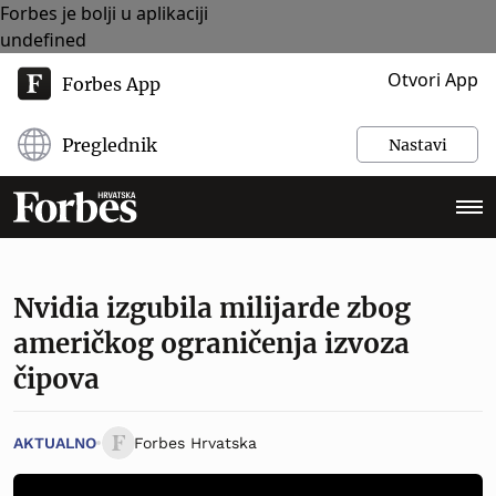
Forbes je bolji u aplikaciji
undefined
Otvori App
Forbes App
Preglednik
Nastavi
Nvidia izgubila milijarde zbog
američkog ograničenja izvoza
čipova
AKTUALNO
Forbes Hrvatska