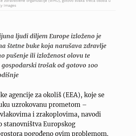
ske zdravstvene organizacije (WHO), gotovo svaka treća osoba u
ty Images
juna ljudi diljem Europe izloženo je
a štetne buke koja narušava zdravlje
o pušenje ili izloženost olovu te
 gospodarski trošak od gotovo 100
odišnje
ke agencije za okoliš (EEA), koje se
 buku uzrokovanu prometom –
vlakovima i zrakoplovima, navodi
to stanovništva Europskog
prostora pogođeno ovim problemom.