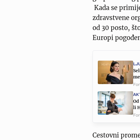
Kada se primij
zdravstvene org
od 30 posto, št
Europi pogođen
LJ
Se
men
Fo
AK
Od 
li
Fo
Cestovni promet