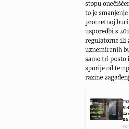
stopu onečišćenj
to je smanjenje
prometnoj buci 
usporedbi s 201
regulatorne ili
uznemirenih bu
samo tri posto 
sporije od temp
razine zagađen
TE
Vel
za 
na
Fo