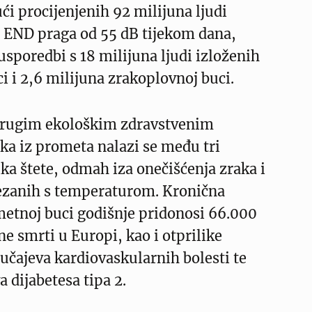
ći procijenjenih 92 milijuna ljudi
 END praga od 55 dB tijekom dana,
 usporedbi s 18 milijuna ljudi izloženih
ci i 2,6 milijuna zrakoplovnoj buci.
drugim ekološkim zdravstvenim
ka iz prometa nalazi se među tri
ka štete, odmah iza onečišćenja zraka i
zanih s temperaturom. Kronična
metnoj buci godišnje pridonosi 66.000
ne smrti u Europi, kao i otprilike
učajeva kardiovaskularnih bolesti te
a dijabetesa tipa 2.