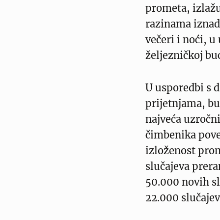
prometa, izlažu
razinama iznad
večeri i noći, u
željezničkoj bu
U usporedbi s 
prijetnjama, bu
najveća uzročni
čimbenika pove
izloženost pro
slučajeva prera
50.000 novih sl
22.000 slučajev