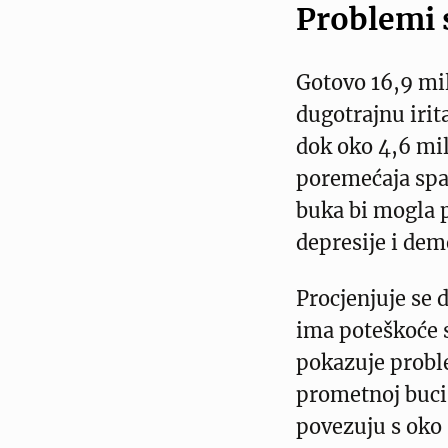
Problemi 
Gotovo 16,9 mil
dugotrajnu iri
dok oko 4,6 mil
poremećaja spa
buka bi mogla p
depresije i dem
Procjenjuje se 
ima poteškoće s
pokazuje probl
prometnoj buci.
povezuju s oko