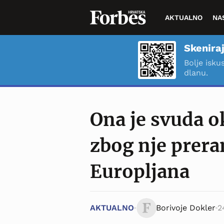
AKTUALNO
NA
Skeniraj
Bolje isku
dlanu.
Ona je svuda o
zbog nje prer
Europljana
AKTUALNO
Borivoje Dokler
2