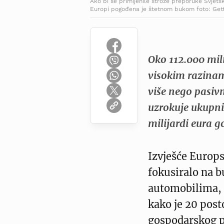
Ako bi se primijenile strože preporuke Svjet
Europi pogođena je štetnom bukom foto: Get
Oko 112.000 mili
visokim razinam
više nego pasivn
uzrokuje ukupni
milijardi eura g
Izvješće Europs
fokusiralo na
automobilima, 
kako je 20 pos
gospodarskog 