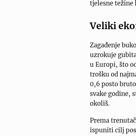
tjelesne težine 
Veliki ek
Zagađenje buko
uzrokuje gubita
u Europi, što
trošku od najma
0,6 posto brut
svake godine, s
okoliš.
Prema trenutač
ispuniti cilj p