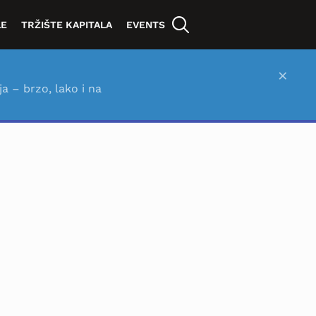
LE
TRŽIŠTE KAPITALA
EVENTS
×
ja – brzo, lako i na