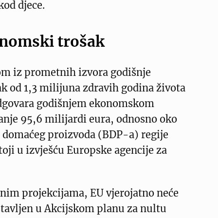
kod djece.
onomski trošak
m iz prometnih izvora godišnje
k od 1,3 milijuna zdravih godina života
 odgovara godišnjem ekonomskom
nje 95,6 milijardi eura, odnosno oko
o domaćeg proizvoda (BDP-a) regije
toji u izvješću Europske agencije za
nim projekcijama, EU vjerojatno neće
ostavljen u Akcijskom planu za nultu