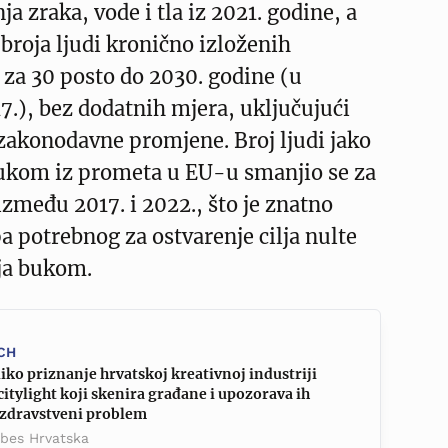
a zraka, vode i tla iz 2021. godine, a
 broja ljudi kronično izloženih
za 30 posto do 2030. godine (u
7.), bez dodatnih mjera, uključujući
 zakonodavne promjene. Broj ljudi jako
kom iz prometa u EU-u smanjio se za
između 2017. i 2022., što je znatno
a potrebnog za ostvarenje cilja nulte
ja bukom.
CH
iko priznanje hrvatskoj kreativnoj industriji
citylight koji skenira građane i upozorava ih
 zdravstveni problem
rbes Hrvatska