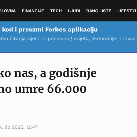
SLOVNA
FINANCIJE
TECH
LJUDI
RANG LISTE
LIFESTY
 kod i preuzmi Forbes aplikaciju
stvo čitanja vijesti iz poslovnog svijeta, ekonomije i inovaci
ko nas, a godišnje
ano umre 66.000
4. lip 2025. 12:47