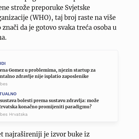
ene strože preporuke Svjetske
anizacije (WHO), taj broj raste na više
o znači da je gotovo svaka treća osoba u
a.
UDI
lena Gomez u problemima, njezin startup za
talno zdravlje nije isplatio zaposlenike
rbes
TUALNO
sustava bolesti prema sustavu zdravlja: može
 Hrvatska konačno promijeniti paradigmu?
rbes Hrvatska
 najrašireniji je izvor buke iz