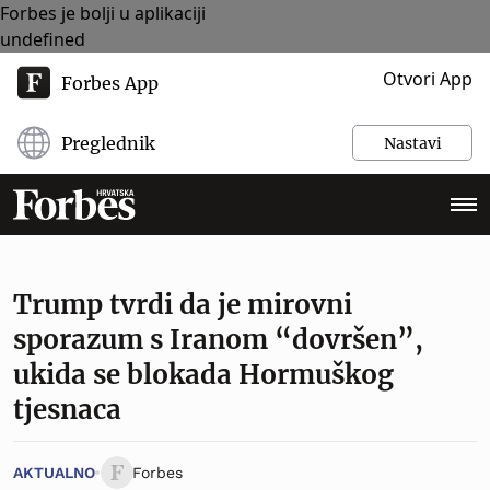
Forbes je bolji u aplikaciji
undefined
Otvori App
Forbes App
Preglednik
Nastavi
Trump tvrdi da je mirovni
sporazum s Iranom “dovršen”,
ukida se blokada Hormuškog
tjesnaca
AKTUALNO
Forbes