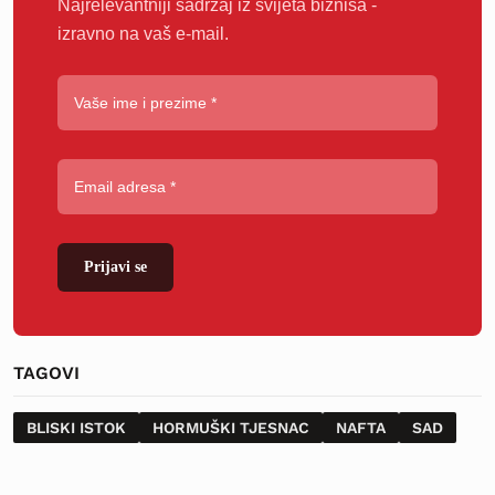
Najrelevantniji sadržaj iz svijeta biznisa -
izravno na vaš e-mail.
Prijavi se
TAGOVI
BLISKI ISTOK
HORMUŠKI TJESNAC
NAFTA
SAD