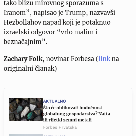
tako blizu mirovnog sporazuma s
Iranom”, napisao je Trump, nazvavši
Hezbollahov napad koji je potaknuo
izraelski odgovor “vrlo malim i
beznačajnim”.
Zachary Folk
, novinar Forbesa (
link
na
originalni članak)
AKTUALNO
Što će oblikovati budućnost
globalnog gospodarstva? Nafta
ili rijetki zemni metali
Forbes Hrvatska