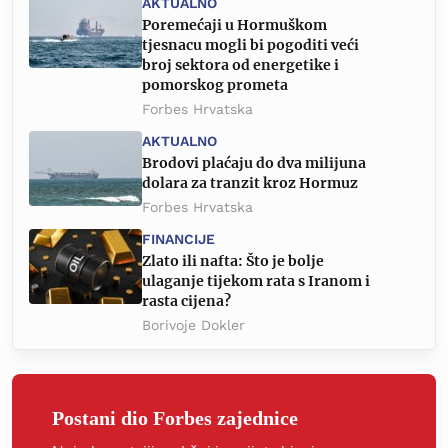
AKTUALNO
Poremećaji u Hormuškom
tjesnacu mogli bi pogoditi veći
broj sektora od energetike i
pomorskog prometa
Forbes Hrvatska
AKTUALNO
Brodovi plaćaju do dva milijuna
dolara za tranzit kroz Hormuz
Forbes Hrvatska
FINANCIJE
Zlato ili nafta: Što je bolje
ulaganje tijekom rata s Iranom i
rasta cijena?
Borivoje Dokler
Postani dio Forbes zajednice