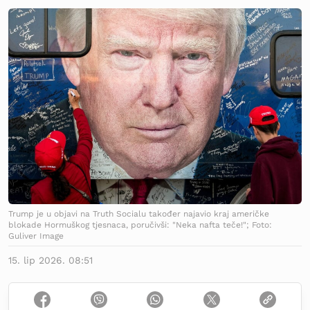
Trump je u objavi na Truth Socialu također najavio kraj američke
blokade Hormuškog tjesnaca, poručivši: "Neka nafta teče!"; Foto:
Guliver Image
15. lip 2026. 08:51