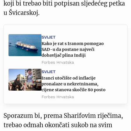
koji bi trebao biti potpisan sljedećeg petka
u Švicarskoj.
SVIJET
Kako je rat s Iranom pomogao
SAD-u da postane najveći
dobavljač plina Indiji
Forbes Hrvatska
SVIJET
Iranci utočište od inflacije
pronalaze u nekretninama,
cijene stanova skočile 80 posto
Forbes Hrvatska
Sporazum bi, prema Sharifovim riječima,
trebao odmah okončati sukob na svim