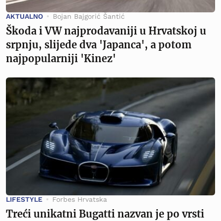
AKTUALNO
Bojan Bajgorić Šantić
Škoda i VW najprodavaniji u Hrvatskoj u
srpnju, slijede dva 'Japanca', a potom
najpopularniji 'Kinez'
LIFESTYLE
Forbes Hrvatska
Treći unikatni Bugatti nazvan je po vrsti