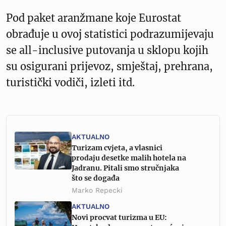
Pod paket aranžmane koje Eurostat
obrađuje u ovoj statistici podrazumijevaju
se all-inclusive putovanja u sklopu kojih
su osigurani prijevoz, smještaj, prehrana,
turistički vodiči, izleti itd.
AKTUALNO
Turizam cvjeta, a vlasnici
prodaju desetke malih hotela na
Jadranu. Pitali smo stručnjaka
što se događa
Marko Repecki
AKTUALNO
Novi procvat turizma u EU: