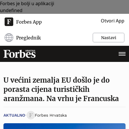
Forbes je bolji u aplikaciji
undefined
Otvori App
Forbes App
Preglednik
Nastavi
U većini zemalja EU došlo je do
porasta cijena turističkih
aranžmana. Na vrhu je Francuska
AKTUALNO
Forbes Hrvatska