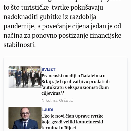
to što turističke tvrtke pokušavaju
nadoknaditi gubitke iz razdoblja
pandemije, a povećanje cijena jedan je od
načina za ponovno postizanje financijske
stabilnosti.
SVIJET
Francuski mediji o Rafaleima u
Srbiji: Je li prihvatljivo prodati ih
‘autokratu s ekspanzionističkim
ciljevima’?
Nikolina Oršulić
LJUDI
Tko je novi član Uprave tvrtke
koja gradi veliki kontejnerski
terminal u Rijeci