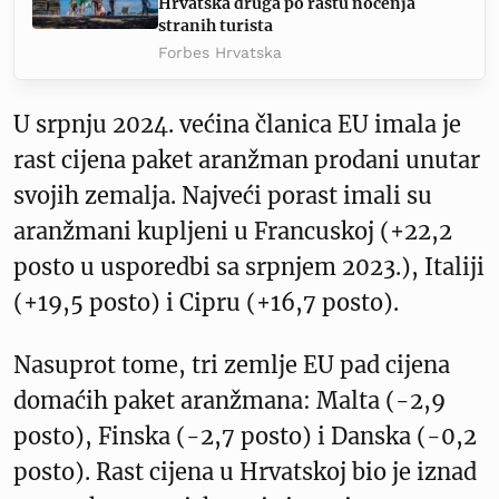
Hrvatska druga po rastu noćenja
stranih turista
Forbes Hrvatska
U srpnju 2024. većina članica EU imala je
rast cijena paket aranžman prodani unutar
svojih zemalja. Najveći porast imali su
aranžmani kupljeni u Francuskoj (+22,2
posto u usporedbi sa srpnjem 2023.), Italiji
(+19,5 posto) i Cipru (+16,7 posto).
Nasuprot tome, tri zemlje EU pad cijena
domaćih paket aranžmana: Malta (-2,9
posto), Finska (-2,7 posto) i Danska (-0,2
posto). Rast cijena u Hrvatskoj bio je iznad