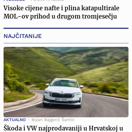
Visoke cijene nafte i plina katapultirale
MOL-ov prihod u drugom tromjesečju
NAJČITANIJE
AKTUALNO
Bojan Bajgorić Šantić
Škoda i VW najprodavaniji u Hrvatskoj u