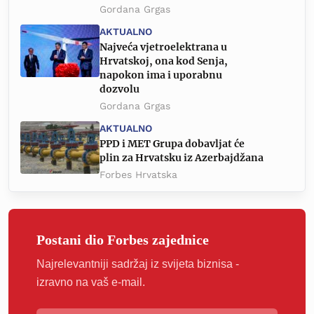
Gordana Grgas
AKTUALNO
Najveća vjetroelektrana u
Hrvatskoj, ona kod Senja,
napokon ima i uporabnu
dozvolu
Gordana Grgas
AKTUALNO
PPD i MET Grupa dobavljat će
plin za Hrvatsku iz Azerbajdžana
Forbes Hrvatska
Postani dio Forbes zajednice
Najrelevantniji sadržaj iz svijeta biznisa -
izravno na vaš e-mail.