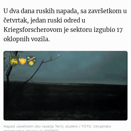
U dva dana ruskih napada, sa završetkom u
četvrtak, jedan ruski odred u
Kriegsforscherovom je sektoru izgubio 17
oklopnih vozila.
Napad Javelinom oko naselja Terni, studeni / FOTO: Ukrajinsko
ministarstvo obrane via FORBES