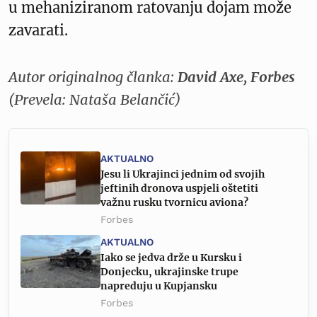
u mehaniziranom ratovanju dojam može
zavarati.
Autor originalnog članka:
David Axe, Forbes
(Prevela: Nataša Belančić)
AKTUALNO
Jesu li Ukrajinci jednim od svojih
jeftinih dronova uspjeli oštetiti
važnu rusku tvornicu aviona?
Forbes
AKTUALNO
Iako se jedva drže u Kursku i
Donjecku, ukrajinske trupe
napreduju u Kupjansku
Forbes