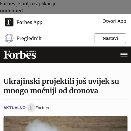
Forbes je bolji u aplikaciji
undefined
Otvori App
Forbes App
Preglednik
Nastavi
Ukrajinski projektili još uvijek su
mnogo moćniji od dronova
AKTUALNO
Forbes