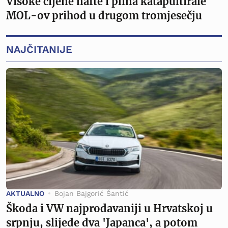
Visoke cijene nafte i plina katapultirale
MOL-ov prihod u drugom tromjesečju
NAJČITANIJE
AKTUALNO
Bojan Bajgorić Šantić
Škoda i VW najprodavaniji u Hrvatskoj u
srpnju, slijede dva 'Japanca', a potom