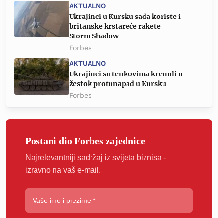
AKTUALNO
Ukrajinci u Kursku sada koriste i
britanske krstareće rakete
Storm Shadow
Forbes
AKTUALNO
Ukrajinci su tenkovima krenuli u
žestok protunapad u Kursku
Forbes
Postani dio Forbes zajednice
Najrelevantniji sadržaj iz svijeta biznisa -
izravno na vaš e-mail.