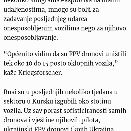
nekoliko kilograma eksploziva na malim
udaljenostima, mnogo su bolji za
zadavanje posljednjeg udarca
onesposobljenim vozilima nego za njihovo
onesposobljavanje.
“Općenito vidim da su FPV dronovi uništili
tek oko 10 do 15 posto oklopnih vozila,”
kaže Kriegsforscher.
Rusi su u posljednjih nekoliko tjedana u
sektoru u Kursku izgubili oko stotinu
vozila. Uz sav porast sofisticiranosti samih
dronova i vještine njihovih pilota,
ukrajinski FPV dronovi (kojih Ukrajina