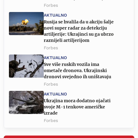
Forbes
AKTUALNO
Rusija se hvalila da u akciju šalje
novi super radar za detekciju
artiljerije: Ukrajinci su ga ubrzo
raznijeli artiljerijom
Forbes
AKTUALNO
Sve više ruskih vozila ima
ometače dronova. Ukrajinski
dronovi svejedno ih uništavaju
Forbes
AKTUALNO
Ukrajina mora dodatno ojačati
svoje M-1 tenkove američke
izrade
Forbes