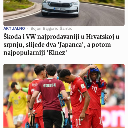
AKTUALNO
Bojan Bajgorić Šantić
Škoda i VW najprodavaniji u Hrvatskoj u
srpnju, slijede dva 'Japanca', a potom
najpopularniji 'Kinez'