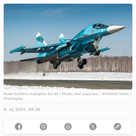
Ruski borbeni zrakoplov Su-34 / Photo: Not supplied / WillWest News /
Profimedia
6. sij 2024. 08:28