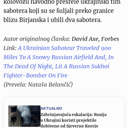
kolovozu navodno presrele ukrajinski tim
sabotera koji su se šuljali preko granice
blizu Birjanska i ubili dva sabotera.
Autor originalnog članka:
David Axe, Forbes
Link:
A Ukrainian Saboteur Traveled 900
Miles To A Snowy Russian Airfield And, In
The Dead Of Night, Lit A Russian Sukhoi
Fighter-Bomber On Fire
(Prevela: Nataša Belančić)
AKTUALNO
Zabrinjavajuća eskalacija: Rusija
u Ukrajini koristi projektile
dobivene od Sjeverne Koreje