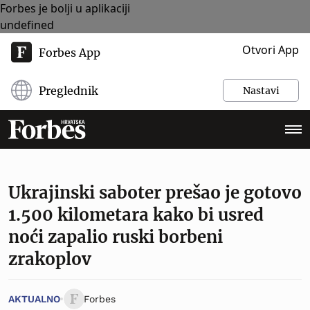
Forbes je bolji u aplikaciji
undefined
Otvori App
Forbes App
Preglednik
Nastavi
Ukrajinski saboter prešao je gotovo
1.500 kilometara kako bi usred
noći zapalio ruski borbeni
zrakoplov
AKTUALNO
Forbes