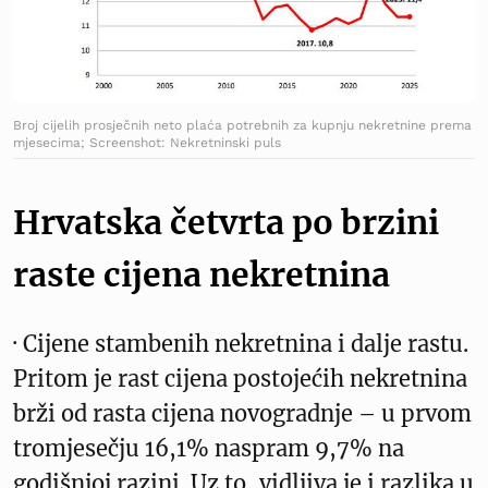
Broj cijelih prosječnih neto plaća potrebnih za kupnju nekretnine prema
mjesecima; Screenshot: Nekretninski puls
Hrvatska četvrta po brzini
raste cijena nekretnina
· Cijene stambenih nekretnina i dalje rastu.
Pritom je rast cijena postojećih nekretnina
brži od rasta cijena novogradnje – u prvom
tromjesečju 16,1% naspram 9,7% na
godišnjoj razini. Uz to, vidljiva je i razlika u