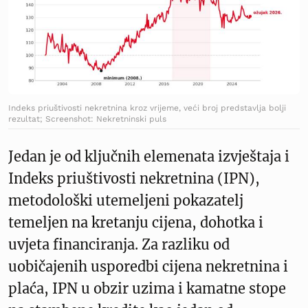
Indeks priuštivosti nekretnina kroz vrijeme, veći broj predstavlja bolji
rezultat; Screenshot: Nekretninski puls
Jedan je od ključnih elemenata izvještaja i
Indeks priuštivosti nekretnina (IPN),
metodološki utemeljeni pokazatelj
temeljen na kretanju cijena, dohotka i
uvjeta financiranja. Za razliku od
uobičajenih usporedbi cijena nekretnina i
plaća, IPN u obzir uzima i kamatne stope