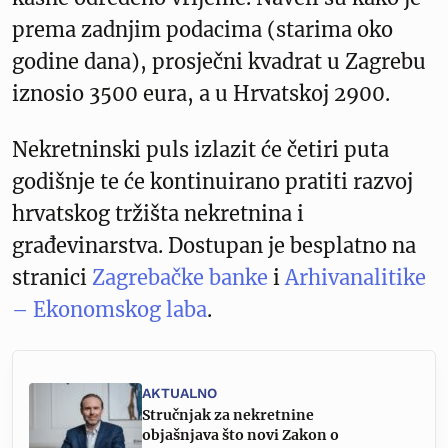
prema zadnjim podacima (starima oko
godine dana), prosječni kvadrat u Zagrebu
iznosio 3500 eura, a u Hrvatskoj 2900.
Nekretninski puls izlazit će četiri puta
godišnje te će kontinuirano pratiti razvoj
hrvatskog tržišta nekretnina i
građevinarstva. Dostupan je besplatno na
stranici
Zagrebačke banke
i
Arhivanalitike
– Ekonomskog laba
.
AKTUALNO
Stručnjak za nekretnine
objašnjava što novi Zakon o