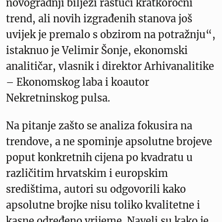
novogradnji bilježi rastući kratkoročni
trend, ali novih izgrađenih stanova još
uvijek je premalo s obzirom na potražnju“,
istaknuo je Velimir Šonje, ekonomski
analitičar, vlasnik i direktor Arhivanalitike
– Ekonomskog laba i koautor
Nekretninskog pulsa.
Na pitanje zašto se analiza fokusira na
trendove, a ne spominje apsolutne brojeve
poput konkretnih cijena po kvadratu u
različitim hrvatskim i europskim
središtima, autori su odgovorili kako
apsolutne brojke nisu toliko kvalitetne i
kasne određeno vrijeme. Naveli su kako je