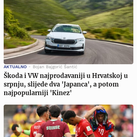
AKTUALNO
Bojan Bajgorić Šantić
Škoda i VW najprodavaniji u Hrvatskoj u
srpnju, slijede dva 'Japanca', a potom
najpopularniji 'Kinez'