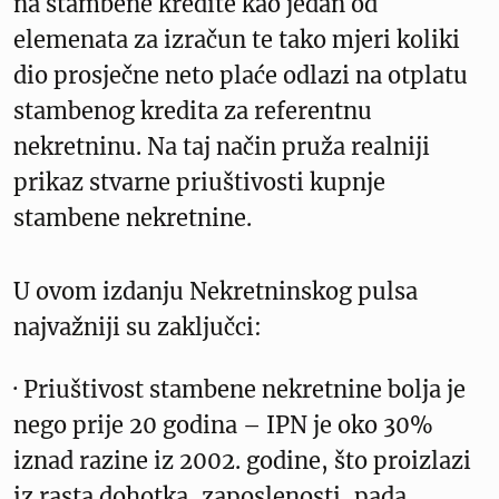
na stambene kredite kao jedan od
elemenata za izračun te tako mjeri koliki
dio prosječne neto plaće odlazi na otplatu
stambenog kredita za referentnu
nekretninu. Na taj način pruža realniji
prikaz stvarne priuštivosti kupnje
stambene nekretnine.
U ovom izdanju Nekretninskog pulsa
najvažniji su zaključci:
· Priuštivost stambene nekretnine bolja je
nego prije 20 godina – IPN je oko 30%
iznad razine iz 2002. godine, što proizlazi
iz rasta dohotka, zaposlenosti, pada