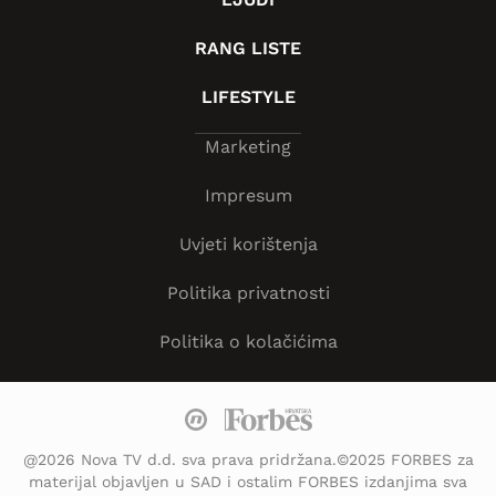
RANG LISTE
LIFESTYLE
Marketing
Impresum
Uvjeti korištenja
Politika privatnosti
Politika o kolačićima
@2026 Nova TV d.d. sva prava pridržana.©2025 FORBES za
materijal objavljen u SAD i ostalim FORBES izdanjima sva