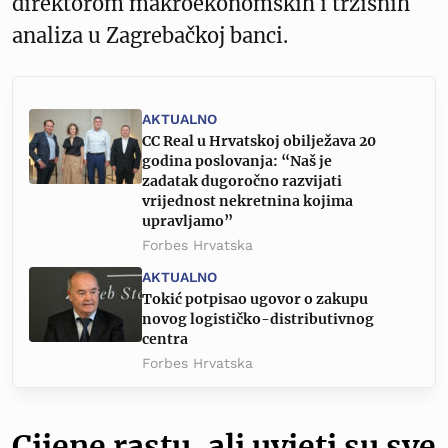
direktorom makroekonomskih i tržišnih
analiza u Zagrebačkoj banci.
AKTUALNO
CC Real u Hrvatskoj obilježava 20
godina poslovanja: “Naš je
zadatak dugoročno razvijati
vrijednost nekretnina kojima
upravljamo”
Forbes Hrvatska
AKTUALNO
Tokić potpisao ugovor o zakupu
novog logističko-distributivnog
centra
Forbes Hrvatska
Cijene rastu, ali uvjeti su sve