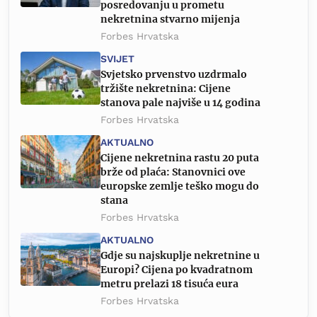
posredovanju u prometu
nekretnina stvarno mijenja
Forbes Hrvatska
SVIJET
Svjetsko prvenstvo uzdrmalo
tržište nekretnina: Cijene
stanova pale najviše u 14 godina
Forbes Hrvatska
AKTUALNO
Cijene nekretnina rastu 20 puta
brže od plaća: Stanovnici ove
europske zemlje teško mogu do
stana
Forbes Hrvatska
AKTUALNO
Gdje su najskuplje nekretnine u
Europi? Cijena po kvadratnom
metru prelazi 18 tisuća eura
Forbes Hrvatska