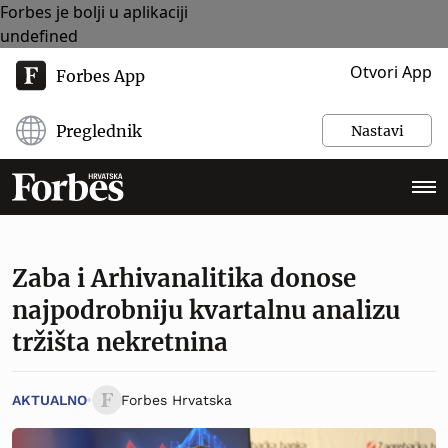
Forbes je bolji u aplikaciji
undefined
Otvori App
Forbes App
Preglednik
Nastavi
Zaba i Arhivanalitika donose
najpodrobniju kvartalnu analizu
tržišta nekretnina
AKTUALNO
Forbes Hrvatska