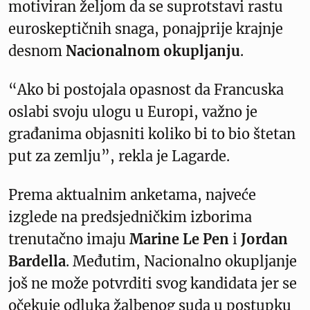
motiviran željom da se suprotstavi rastu
euroskeptičnih snaga, ponajprije krajnje
desnom
Nacionalnom okupljanju
.
“Ako bi postojala opasnost da Francuska
oslabi svoju ulogu u Europi, važno je
građanima objasniti koliko bi to bio štetan
put za zemlju”, rekla je Lagarde.
Prema aktualnim anketama, najveće
izglede na predsjedničkim izborima
trenutačno imaju
Marine Le Pen
i
Jordan
Bardella
. Međutim, Nacionalno okupljanje
još ne može potvrditi svog kandidata jer se
očekuje odluka žalbenog suda u postupku