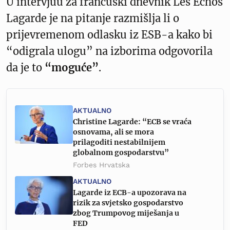
U intervjuu za francuski dnevnik Les Echos
Lagarde je na pitanje razmišlja li o
prijevremenom odlasku iz ESB-a kako bi
“odigrala ulogu” na izborima odgovorila
da je to
“moguće”
.
AKTUALNO
Christine Lagarde: “ECB se vraća
osnovama, ali se mora
prilagoditi nestabilnijem
globalnom gospodarstvu”
Forbes Hrvatska
AKTUALNO
Lagarde iz ECB-a upozorava na
rizik za svjetsko gospodarstvo
zbog Trumpovog miješanja u
FED