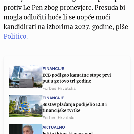
protiv Le Pen zbog pronevjere. Presuda bi
mogla odlučiti hoće li se uopće moći
kandidirati na izborima 2027. godine, piše
Politico.
FINANCIJE
ECB podigao kamatne stope prvi
put u gotovo tri godine
Forbes Hrvatska
FINANCIJE
Sustav plaćanja podijelio ECB i
financijske tvrtke
Forbes Hrvatska
AKTUALNO
Jeftini kineski uvoz pod