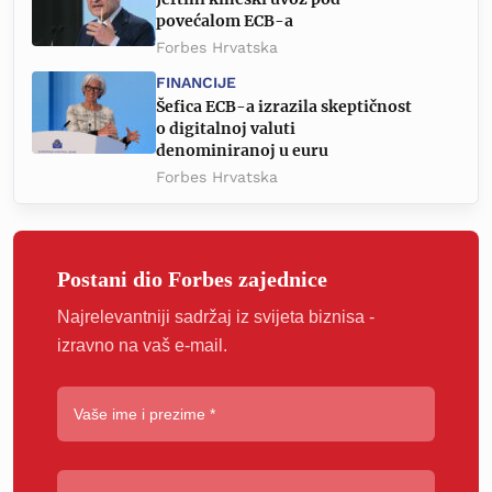
povećalom ECB-a
Forbes Hrvatska
FINANCIJE
Šefica ECB-a izrazila skeptičnost
o digitalnoj valuti
denominiranoj u euru
Forbes Hrvatska
Postani dio Forbes zajednice
Najrelevantniji sadržaj iz svijeta biznisa -
izravno na vaš e-mail.