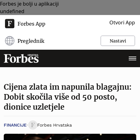
Forbes je bolji u aplikaciji
undefined
Otvori App
Forbes App
Preglednik
Nastavi
Cijena zlata im napunila blagajnu:
Dobit skočila više od 50 posto,
dionice uzletjele
FINANCIJE
Forbes Hrvatska