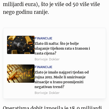
milijardi eura), što je više od 50 više više
nego godinu ranije.
FINANCIJE
Zlato ili nafta: Što je bolje
ulaganje tijekom rata s Iranom i
rasta cijena?
Borivoje Dokler
FINANCIJE
Zlato je imalo najgori tjedan od
rujna 2011. Može li smirivanje
situacije u Iranu promijeniti
negativan trend?
Borivoje Dokler
Operativna dobit iznosila je 18,9 milijardi