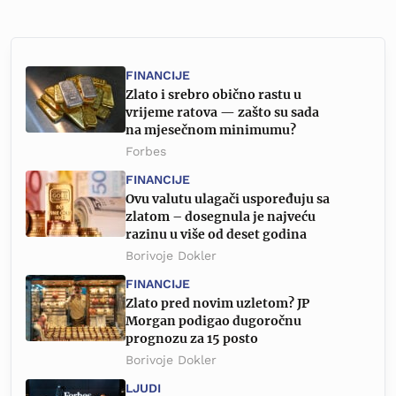
FINANCIJE
Zlato i srebro obično rastu u
vrijeme ratova — zašto su sada
na mjesečnom minimumu?
Forbes
FINANCIJE
Ovu valutu ulagači uspoređuju sa
zlatom – dosegnula je najveću
razinu u više od deset godina
Borivoje Dokler
FINANCIJE
Zlato pred novim uzletom? JP
Morgan podigao dugoročnu
prognozu za 15 posto
Borivoje Dokler
LJUDI