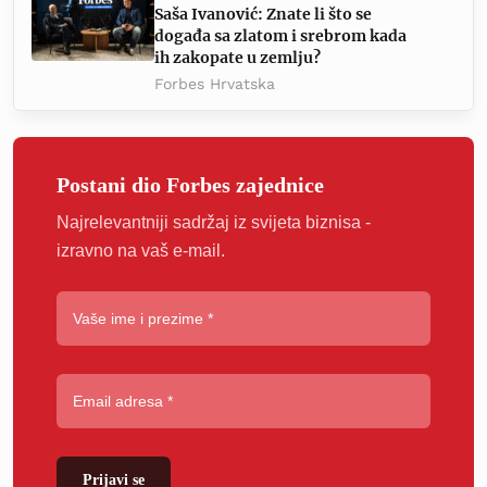
Saša Ivanović: Znate li što se
događa sa zlatom i srebrom kada
ih zakopate u zemlju?
Forbes Hrvatska
Postani dio Forbes zajednice
Najrelevantniji sadržaj iz svijeta biznisa -
izravno na vaš e-mail.
Prijavi se