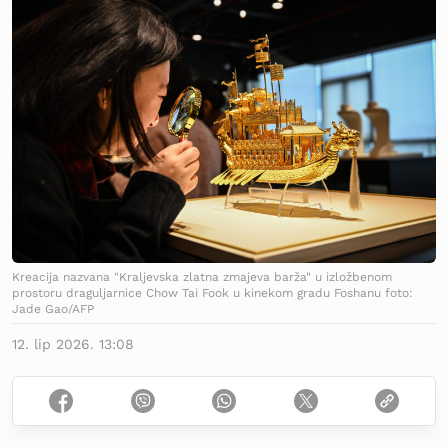
Kreacija nazvana "Kraljevska zlatna zmajeva barža" u izložbenom
prostoru draguljarnice Chow Tai Fook u kinekom gradu Foshanu foto:
Jade Gao/AFP
12. lip 2026. 13:08