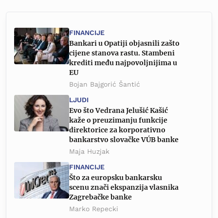
FINANCIJE
Bankari u Opatiji objasnili zašto
cijene stanova rastu. Stambeni
krediti među najpovoljnijima u
EU
Bojan Bajgorić Šantić
LJUDI
Evo što Vedrana Jelušić Kašić
kaže o preuzimanju funkcije
direktorice za korporativno
bankarstvo slovačke VÚB banke
Maja Huzjak
FINANCIJE
Što za europsku bankarsku
scenu znači ekspanzija vlasnika
Zagrebačke banke
Marko Repecki