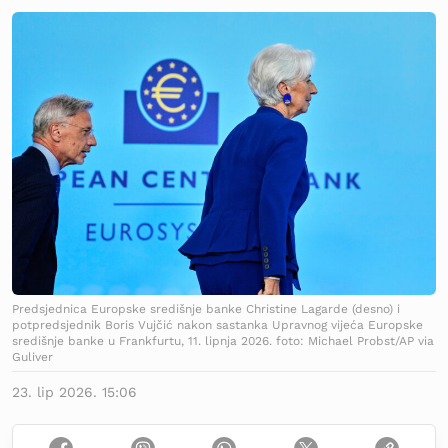
Predsjednica Europske središnje banke Christine Lagarde (desno) i
potpredsjednik Boris Vujčić nakon sastanka Upravnog vijeća Europske
središnje banke u Frankfurtu, 11. lipnja 2026. foto: Michael Probst/AP via
Guliver
23. lip 2026. 15:06