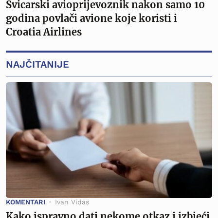
Švicarski avioprijevoznik nakon samo 10
godina povlači avione koje koristi i
Croatia Airlines
NAJČITANIJE
KOMENTARI
Ivan Vidas
Kako ispravno dati nekome otkaz i izbjeći