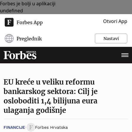
Forbes je bolji u aplikaciji
undefined
Otvori App
Forbes App
Preglednik
Nastavi
EU kreće u veliku reformu
bankarskog sektora: Cilj je
osloboditi 1,4 bilijuna eura
ulaganja godišnje
FINANCIJE
Forbes Hrvatska