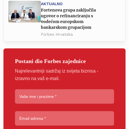
AKTUALNO
Fortenova grupa zaključila
ugovor o refinanciranju s
vodećom europskom
bankarskom grupacijom
Forbes Hrvatska
Postani dio Forbes zajednice
Najrelevantniji sadržaj iz svijeta biznisa -
izravno na vaš e-mail.