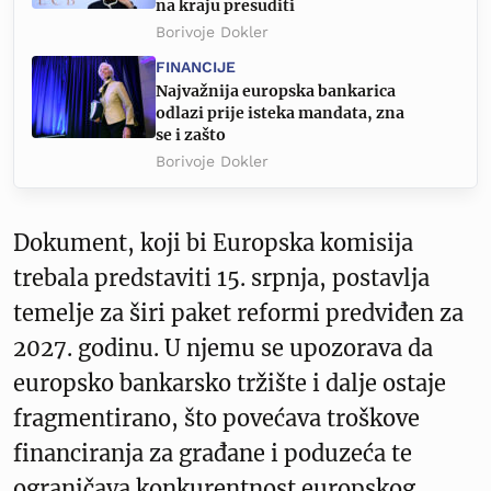
na kraju presuditi
Borivoje Dokler
FINANCIJE
Najvažnija europska bankarica
odlazi prije isteka mandata, zna
se i zašto
Borivoje Dokler
Dokument, koji bi Europska komisija
trebala predstaviti 15. srpnja, postavlja
temelje za širi paket reformi predviđen za
2027. godinu. U njemu se upozorava da
europsko bankarsko tržište i dalje ostaje
fragmentirano, što povećava troškove
financiranja za građane i poduzeća te
ograničava konkurentnost europskog