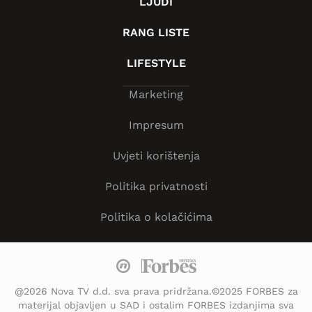
LJUDI
RANG LISTE
LIFESTYLE
Marketing
Impresum
Uvjeti korištenja
Politika privatnosti
Politika o kolačićima
@2026 Nova TV d.d. sva prava pridržana.©2025 FORBES za
materijal objavljen u SAD i ostalim FORBES izdanjima sva