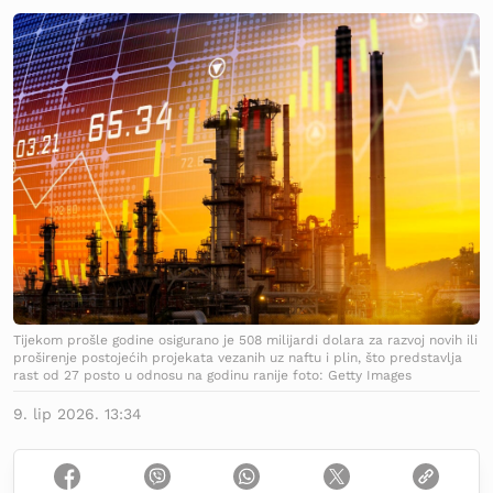
Tijekom prošle godine osigurano je 508 milijardi dolara za razvoj novih ili
proširenje postojećih projekata vezanih uz naftu i plin, što predstavlja
rast od 27 posto u odnosu na godinu ranije foto: Getty Images
9. lip 2026. 13:34