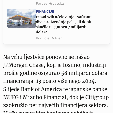
Forbes Hrvatska
FINANCIJE
Iznad svih očekivanja: Naftnom
divu proizvodnja pala, ali dobit
skočila na gotovo 7 milijardi
dolara
Borivoje Dokler
Na vrhu ljestvice ponovno se našao
JPMorgan Chase, koji je fosilnoj industriji
prošle godine osigurao 58 milijardi dolara
financiranja, 13 posto više nego 2024.
Slijede Bank of America te japanske banke
MUFG i Mizuho Financial, dok je Citigroup
zaokružio pet najvećih financijera sektora.