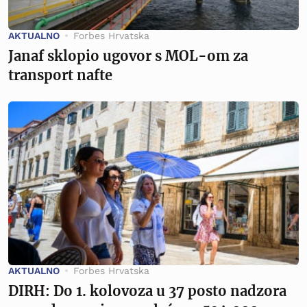
AKTUALNO
Forbes Hrvatska
Janaf sklopio ugovor s MOL-om za
transport nafte
AKTUALNO
Forbes Hrvatska
DIRH: Do 1. kolovoza u 37 posto nadzora