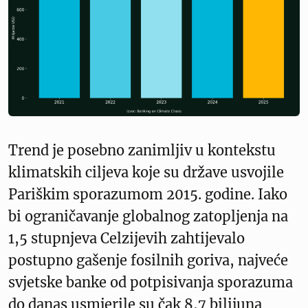
Trend je posebno zanimljiv u kontekstu
klimatskih ciljeva koje su države usvojile
Pariškim sporazumom 2015. godine. Iako
bi ograničavanje globalnog zatopljenja na
1,5 stupnjeva Celzijevih zahtijevalo
postupno gašenje fosilnih goriva, najveće
svjetske banke od potpisivanja sporazuma
do danas usmjerile su čak 8,7 bilijuna