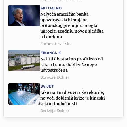
AKTUALNO
Najveća američka banka
upozorava da bi smjena
britanskog premijera mogla
ugroziti gradnju novog sjedišta
u Londonu
Forbes Hrvatska
FINANCIJE
Naftni div snažno profitirao od
rata u Iranu, dobit više nego
udvostručena
Borivoje Dokler
SVIJET
Iako naftni divovi ruše rekorde,
najveći dobitnik krize je kineski
sektor budućnosti
Borivoje Dokler