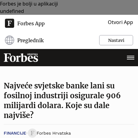
Forbes je bolji u aplikaciji
undefined
Otvori App
Forbes App
Preglednik
Nastavi
Najveće svjetske banke lani su
fosilnoj industriji osigurale 906
milijardi dolara. Koje su dale
najviše?
FINANCIJE
Forbes Hrvatska