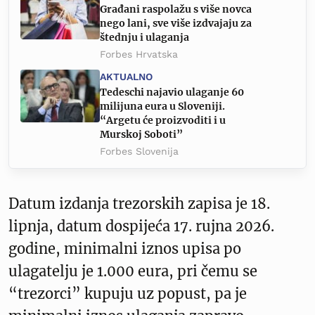
Građani raspolažu s više novca
nego lani, sve više izdvajaju za
štednju i ulaganja
Forbes Hrvatska
AKTUALNO
Tedeschi najavio ulaganje 60
milijuna eura u Sloveniji.
“Argetu će proizvoditi i u
Murskoj Soboti”
Forbes Slovenija
Datum izdanja trezorskih zapisa je 18.
lipnja, datum dospijeća 17. rujna 2026.
godine, minimalni iznos upisa po
ulagatelju je 1.000 eura, pri čemu se
“trezorci” kupuju uz popust, pa je