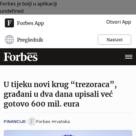
Forbes je bolji u aplikaciji
undefined
Otvori App
Forbes App
Preglednik
Nastavi
U tijeku novi krug “trezoraca”,
građani u dva dana upisali već
gotovo 600 mil. eura
FINANCIJE
Forbes Hrvatska