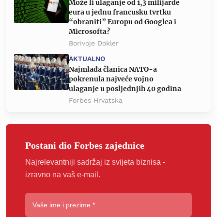
Može li ulaganje od 1,3 milijarde
eura u jednu francusku tvrtku
“obraniti” Europu od Googlea i
Microsofta?
Borivoje Dokler
AKTUALNO
Najmlađa članica NATO-a
pokrenula najveće vojno
ulaganje u posljednjih 40 godina
Forbes Hrvatska
Postani dio Forbes zajednice
Najrelevantniji sadržaj iz svijeta biznisa -
izravno na vaš e-mail.