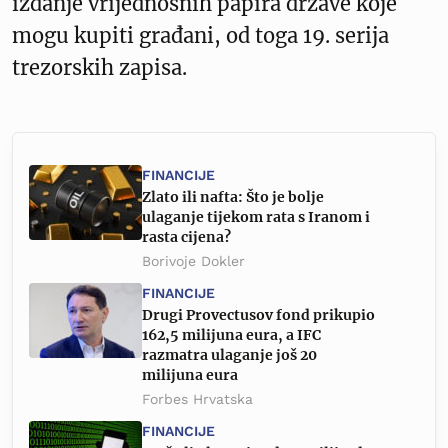
izdanje vrijednosnih papira države koje
mogu kupiti građani, od toga 19. serija
trezorskih zapisa.
FINANCIJE
Zlato ili nafta: Što je bolje
ulaganje tijekom rata s Iranom i
rasta cijena?
Borivoje Dokler
FINANCIJE
Drugi Provectusov fond prikupio
162,5 milijuna eura, a IFC
razmatra ulaganje još 20
milijuna eura
Forbes Hrvatska
FINANCIJE