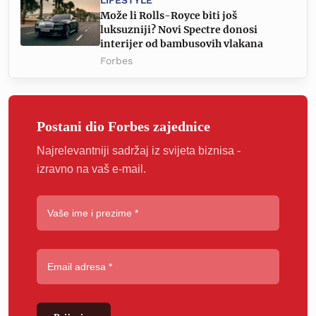
Može li Rolls-Royce biti još
luksuzniji? Novi Spectre donosi
interijer od bambusovih vlakana
Forbes
Postani dio Forbes zajednice
Najrelevantniji sadržaj iz svijeta biznisa -
izravno na vaš e-mail.