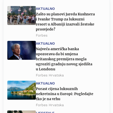
AKTUALNO
Zašto su planovi Jareda Kushnera
i Ivanke Trump za luksuzni
resort u Albaniji izazvali žestoke
prosvjede?
Forbes
AKTUALNO
Najveća američka banka
upozorava da bi smjena
britanskog premijera mogla
ugroziti gradnju novog sjedišta
u Londonu
Forbes Hrvatska
AKTUALNO
Porast cijena luksuznih
nekretnina u Europi: Pogledajte
tko je na vrhu
Forbes Hrvatska
LIFESTYLE