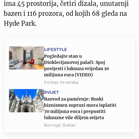
ima 45 prostorija, četiri dizala, unutarnji
bazen i 116 prozora, od kojih 68 gleda na
Hyde Park.
LIFESTYLE
Pogledajte stan u
Dioklecijanovoj palači: Spoj
povijesti i luksuza vrijedan 10
milijuna eura (VIDEO)
Forbes Hrvatska
SVIJET
Razvod za pamćenje: Ruski
biznismen supruzi mora isplatiti
70 milijuna eura i prepustiti
luksuzne vile diljem svijeta
Borivoje Dokler