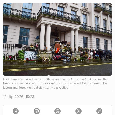
Na trijemu jedne od najskupljih nekretnina u Europi već tri godine živi
beskućnik koji je svoj improvizirani dom sagradio od šatora i nekoliko
kišobrana foto: Vuk Valcic/Alamy via Guliver
10. lip 2026. 15:23