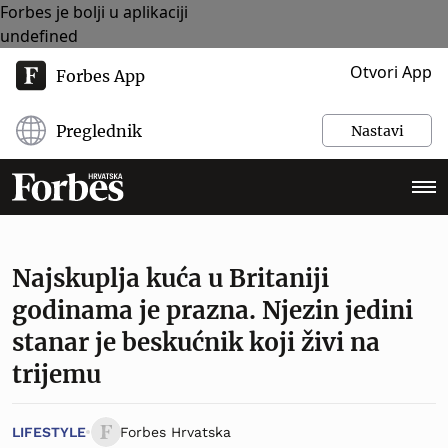
Forbes je bolji u aplikaciji
undefined
Otvori App
Forbes App
Preglednik
Nastavi
Najskuplja kuća u Britaniji
godinama je prazna. Njezin jedini
stanar je beskućnik koji živi na
trijemu
LIFESTYLE
Forbes Hrvatska