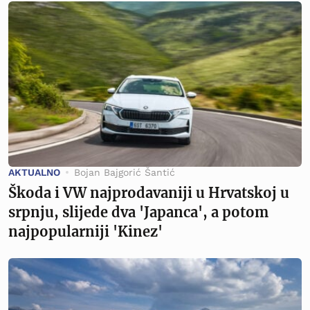
AKTUALNO
Bojan Bajgorić Šantić
Škoda i VW najprodavaniji u Hrvatskoj u
srpnju, slijede dva 'Japanca', a potom
najpopularniji 'Kinez'