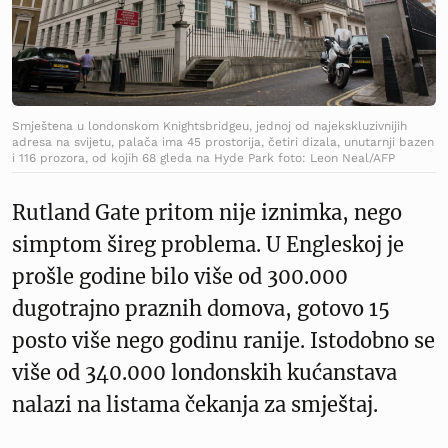
Smještena u londonskom Knightsbridgeu, jednoj od najekskluzivnijih
adresa na svijetu, palača ima 45 prostorija, četiri dizala, unutarnji bazen
i 116 prozora, od kojih 68 gleda na Hyde Park foto: Leon Neal/AFP
Rutland Gate pritom nije iznimka, nego
simptom šireg problema. U Engleskoj je
prošle godine bilo više od 300.000
dugotrajno praznih domova, gotovo 15
posto više nego godinu ranije. Istodobno se
više od 340.000 londonskih kućanstava
nalazi na listama čekanja za smještaj.