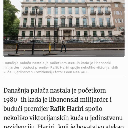
Današnja palača nastala je početkom 1980-ih kada je libanonski
milijarder i budući premijer Rafik Hariri spojio nekoliko viktorijanskih
kuća u jedinstvenu rezidenciju foto: Leon Neal/AFP
Današnja palača nastala je početkom
1980-ih kada je libanonski milijarder i
budući premijer
Rafik Hariri
spojio
nekoliko viktorijanskih kuća u jedinstvenu
rezidenciju. Hariri, koji je bogatstvo stekao