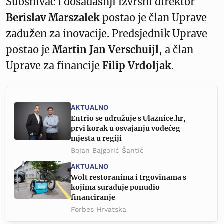
Suosnivač i dosadašnji izvršni direktor
Berislav Marszalek
postao je član Uprave
zadužen za inovacije. Predsjednik Uprave
postao je
Martin Jan Verschuijl
, a član
Uprave za financije
Filip Vrdoljak
.
AKTUALNO
Entrio se udružuje s Ulaznice.hr,
prvi korak u osvajanju vodećeg
mjesta u regiji
Bojan Bajgorić Šantić
AKTUALNO
Wolt restoranima i trgovinama s
kojima surađuje ponudio
financiranje
Forbes Hrvatska