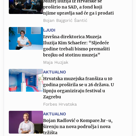
Muzej iluzija iz Hrvatske se
proširio na SAD, a fond koji
njime upravlja sad će ga i prodati
Bojan Bajgorić Šantić
LJUDI
Izvršna direktorica Muzeja
Iluzija Kim Schaefer: “Sljedeće
godine trebali bismo premašiti
brojku od stotinu muzeja”
Maja Huzjak
AKTUALNO
Hrvatska muzejska franšiza u 10
godina proširila se u 26 država. U
lipnju organiziraju festival u
Zagrebu
Forbes Hrvatska
AKTUALNO
Bojan Radlović o Kompare.hr-u,
širenju na nova područja i nova
tržišta