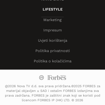
LIFESTYLE
Marketing
Impresum
Uvjeti korištenja
Politika privatnosti
Politika o kolačićima
@2026 Nova TV d.d. sva prava pridržana.©2025 FORBES za
materijal objavljen u SAD i ostalim FORBES izdanjima sva
prava zadržana. FORBES je zaštitni znak koji se koristi pod
licencom FORBES IP (HK) LTD. © 2026