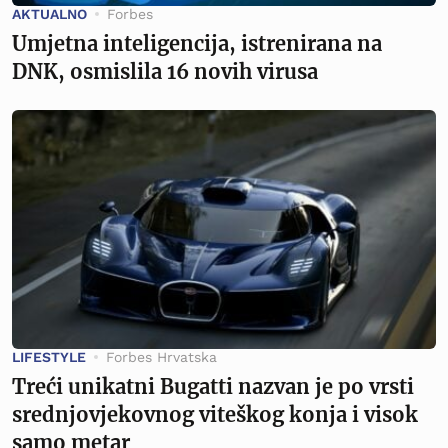
AKTUALNO
Forbes
Umjetna inteligencija, istrenirana na
DNK, osmislila 16 novih virusa
LIFESTYLE
Forbes Hrvatska
Treći unikatni Bugatti nazvan je po vrsti
srednjovjekovnog viteškog konja i visok
samo metar