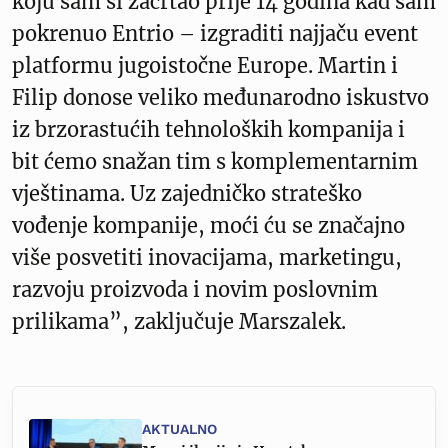
koju sam si zacrtao prije 14 godina kad sam
pokrenuo Entrio – izgraditi najjaču event
platformu jugoistočne Europe. Martin i
Filip donose veliko međunarodno iskustvo
iz brzorastućih tehnoloških kompanija i
bit ćemo snažan tim s komplementarnim
vještinama. Uz zajedničko strateško
vođenje kompanije, moći ću se značajno
više posvetiti inovacijama, marketingu,
razvoju proizvoda i novim poslovnim
prilikama”, zaključuje Marszalek.
AKTUALNO