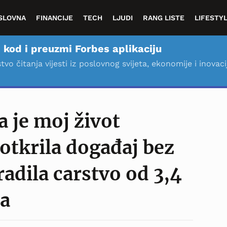
SLOVNA
FINANCIJE
TECH
LJUDI
RANG LISTE
LIFESTY
 kod i preuzmi Forbes aplikaciju
stvo čitanja vijesti iz poslovnog svijeta, ekonomije i inovaci
a je moj život
otkrila događaj bez
radila carstvo od 3,4
ra