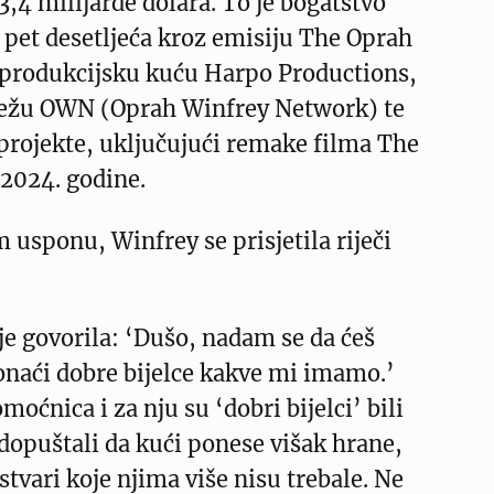
,4 milijarde dolara. To je bogatstvo
d pet desetljeća kroz emisiju The Oprah
produkcijsku kuću Harpo Productions,
režu OWN (Oprah Winfrey Network) te
projekte, uključujući remake filma The
 2024. godine.
 usponu, Winfrey se prisjetila riječi
e govorila: ‘Dušo, nadam se da ćeš
onaći dobre bijelce kakve mi imamo.’
moćnica i za nju su ‘dobri bijelci’ bili
j dopuštali da kući ponese višak hrane,
 stvari koje njima više nisu trebale. Ne