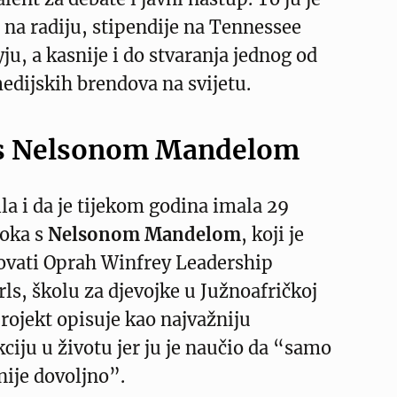
 na radiju, stipendije na Tennessee
ju, a kasnije i do stvaranja jednog od
edijskih brendova na svijetu.
 s Nelsonom Mandelom
ila i da je tijekom godina imala 29
roka s
Nelsonom Mandelom
, koji je
vati Oprah Winfrey Leadership
ls, školu za djevojke u Južnoafričkoj
projekt opisuje kao najvažniju
kciju u životu jer ju je naučio da “samo
nije dovoljno”.