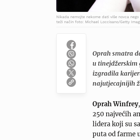
Nikada nemojte nekome dati više novca nego št
teži način foto: Michael Loccisano/Getty Imag
Oprah smatra da 
u tinejdžerskim
izgradila karije
najutjecajnijih ž
Oprah Winfrey
250 najvećih a
lidera koji su s
puta od farme u