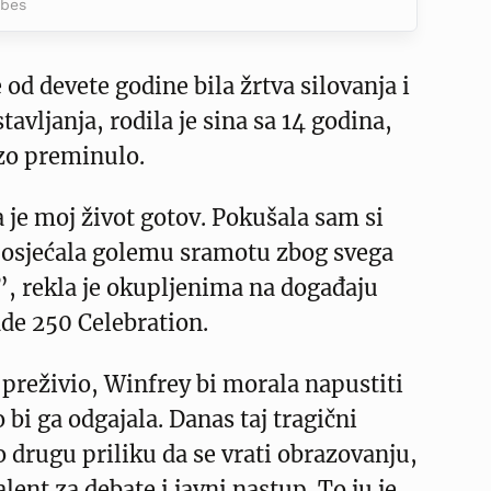
rbes
 od devete godine bila žrtva silovanja i
avljanja, rodila je sina sa 14 godina,
rzo preminulo.
 je moj život gotov. Pokušala sam si
m osjećala golemu sramotu zbog svega
”, rekla je okupljenima na događaju
de 250 Celebration.
n preživio, Winfrey bi morala napustiti
 bi ga odgajala. Danas taj tragični
o drugu priliku da se vrati obrazovanju,
talent za debate i javni nastup. To ju je