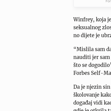
Fo
Winfrey, koja je
seksualnog zlost
no dijete je ub
“Mislila sam da
nauditi jer sa
što se dogodilo
Forbes Self-Ma
Da je njezin si
školovanje kako
događaj vidi ka
gdje je otkrila 