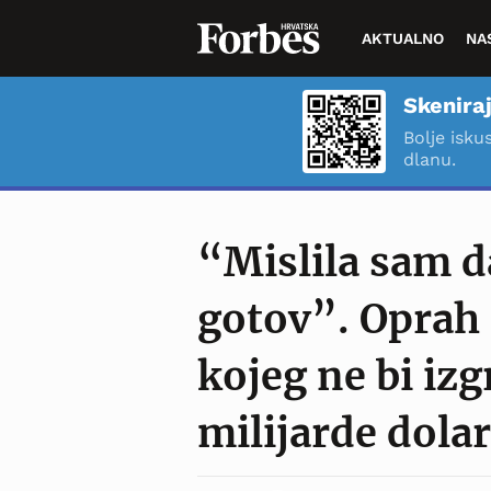
AKTUALNO
NA
Skeniraj
Bolje isku
dlanu.
“Mislila sam d
gotov”. Oprah 
kojeg ne bi izg
milijarde dola