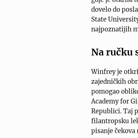
dovelo do posla
State University
najpoznatijih m
Na ručku
Winfrey je otkr
zajedničkih ob
pomogao obliko
Academy for Gir
Republici. Taj 
filantropsku le
pisanje čekova 