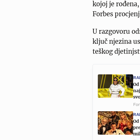
kojoj je rođena
Forbes procjenj
U razgovoru odr
ključ njezina us
teškog djetinjst
RA
Od 
naj
sv
Fo
RA
Od 
pre
mil