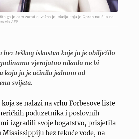
o ga je sam zaradio, važna je lekcija koju je Oprah naučila na
es via AFP
bez teškog iskustva koje ju je obilježilo
 godinama vjerojatno nikada ne bi
ru koja ju je učinila jednom od
ena svijeta.
, koja se nalazi na vrhu Forbesove liste
meričkih poduzetnika i poslovnih
ami izgradili svoje bogatstvo, prisjetila
 Mississippiju bez tekuće vode, na