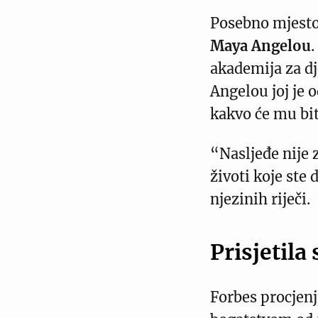
Posebno mjesto 
Maya Angelou
.
akademija za dj
Angelou joj je 
kakvo će mu bit
“Nasljeđe nije 
životi koje ste 
njezinih riječi.
Prisjetila 
Forbes procjen