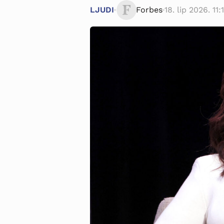
LJUDI
Forbes
18. lip 2026. 11: