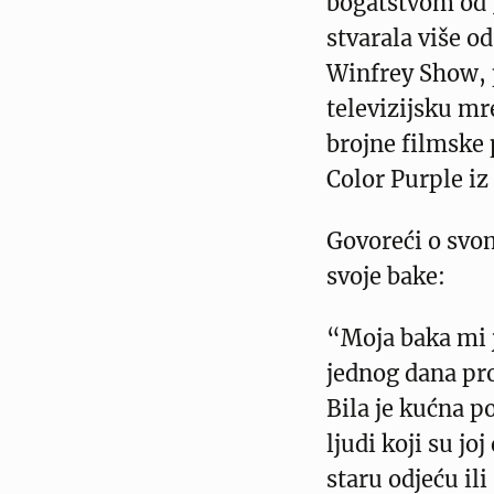
bogatstvom od 3
stvarala više o
Winfrey Show, 
televizijsku m
brojne filmske 
Color Purple iz
Govoreći o svom
svoje bake:
“Moja baka mi j
jednog dana pr
Bila je kućna po
ljudi koji su jo
staru odjeću ili