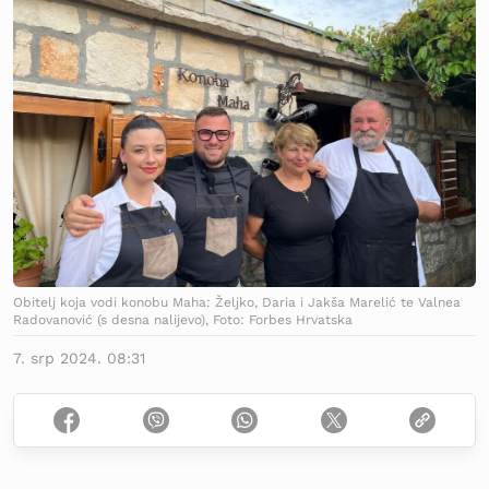
Obitelj koja vodi konobu Maha: Željko, Daria i Jakša Marelić te Valnea
Radovanović (s desna nalijevo), Foto: Forbes Hrvatska
7. srp 2024. 08:31