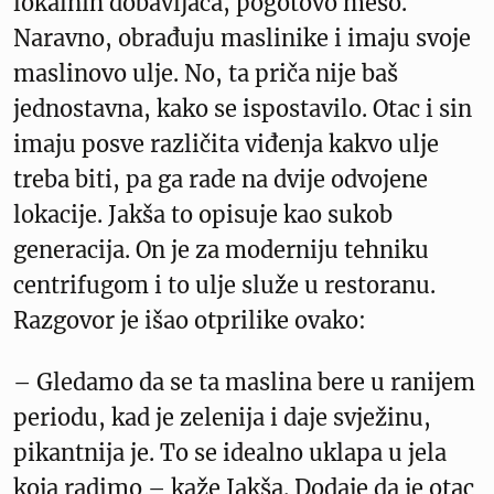
lokalnih dobavljača, pogotovo meso.
Naravno, obrađuju maslinike i imaju svoje
maslinovo ulje. No, ta priča nije baš
jednostavna, kako se ispostavilo. Otac i sin
imaju posve različita viđenja kakvo ulje
treba biti, pa ga rade na dvije odvojene
lokacije. Jakša to opisuje kao sukob
generacija. On je za moderniju tehniku
centrifugom i to ulje služe u restoranu.
Razgovor je išao otprilike ovako:
– Gledamo da se ta maslina bere u ranijem
periodu, kad je zelenija i daje svježinu,
pikantnija je. To se idealno uklapa u jela
koja radimo – kaže Jakša. Dodaje da je otac