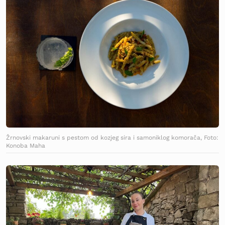
Žrnovski makaruni s pestom od kozjeg sira i samoniklog komorača, Foto:
Konoba Maha