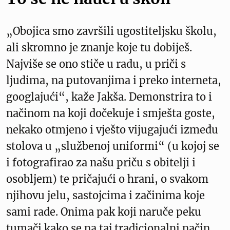
„Obojica smo završili ugostiteljsku školu,
ali skromno je znanje koje tu dobiješ.
Najviše se ono stiče u radu, u priči s
ljudima, na putovanjima i preko interneta,
googlajući“, kaže Jakša. Demonstrira to i
načinom na koji dočekuje i smješta goste,
nekako otmjeno i vješto vijugajući između
stolova u „službenoj uniformi“ (u kojoj se
i fotografirao za našu priču s obitelji i
osobljem) te pričajući o hrani, o svakom
njihovu jelu, sastojcima i začinima koje
sami rade. Onima pak koji naruče peku
tumači kako se na taj tradicionalni način