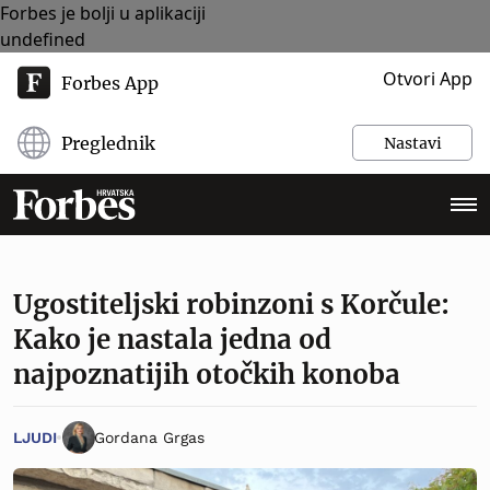
Forbes je bolji u aplikaciji
undefined
Otvori App
Forbes App
Preglednik
Nastavi
Ugostiteljski robinzoni s Korčule:
Kako je nastala jedna od
najpoznatijih otočkih konoba
LJUDI
Gordana Grgas