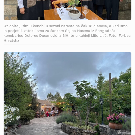
Uz obitelj, tim u konobi u sezoni naraste na čak 18 članova, a kad smo
ih posjetili, zatekli smo za šankom Sojiba Hosena iz Bangladeša i
konobaricu Dolores Ducanović iz BiH, te u kuhinji Milu Lilić, Foto: Forbes
Hrvatska