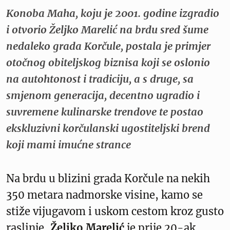
Konoba Maha, koju je 2001. godine izgradio
i otvorio Željko Marelić na brdu sred šume
nedaleko grada Korčule, postala je primjer
otočnog obiteljskog biznisa koji se oslonio
na autohtonost i tradiciju, a s druge, sa
smjenom generacija, decentno ugradio i
suvremene kulinarske trendove te postao
ekskluzivni korčulanski ugostiteljski brend
koji mami imućne strance
Na brdu u blizini grada Korčule na nekih
350 metara nadmorske visine, kamo se
stiže vijugavom i uskom cestom kroz gusto
raslinje,
Željko Marelić
je prije 20-ak