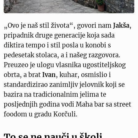
„Ovo je naš stil života“, govori nam
Jakša
,
pripadnik druge generacije koja sada
diktira tempo i stil posla u konobi s
pedesetak stolaca, a i našeg razgovora.
Preuzeo je ulogu vlasnika ugostiteljskog
obrta, a brat
Ivan
, kuhar, osmislio i
standardizirao zanimljiv jelovnik koji se
bazira na tradicionalnim jelima te
posljednjih godina vodi Maha bar sa street
foodom u gradu Korčuli.
To se ne nauči u školi