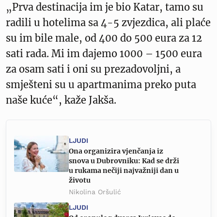
„Prva destinacija im je bio Katar, tamo su
radili u hotelima sa 4-5 zvjezdica, ali plaće
su im bile male, od 400 do 500 eura za 12
sati rada. Mi im dajemo 1000 – 1500 eura
za osam sati i oni su prezadovoljni, a
smješteni su u apartmanima preko puta
naše kuće“, kaže Jakša.
LJUDI
Ona organizira vjenčanja iz
snova u Dubrovniku: Kad se drži
u rukama nečiji najvažniji dan u
životu
Nikolina Oršulić
LJUDI