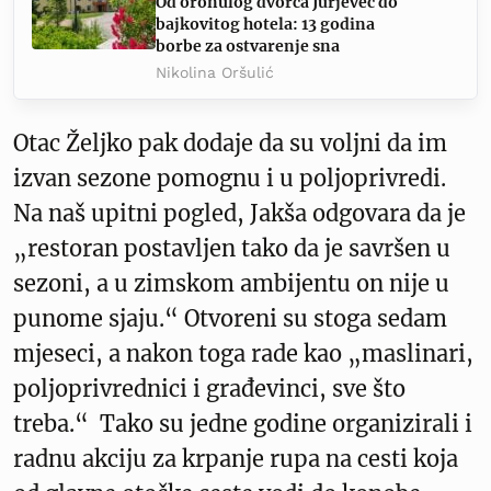
Od oronulog dvorca Jurjevec do
bajkovitog hotela: 13 godina
borbe za ostvarenje sna
Nikolina Oršulić
Otac Željko pak dodaje da su voljni da im
izvan sezone pomognu i u poljoprivredi.
Na naš upitni pogled, Jakša odgovara da je
„restoran postavljen tako da je savršen u
sezoni, a u zimskom ambijentu on nije u
punome sjaju.“ Otvoreni su stoga sedam
mjeseci, a nakon toga rade kao „maslinari,
poljoprivrednici i građevinci, sve što
treba.“ Tako su jedne godine organizirali i
radnu akciju za krpanje rupa na cesti koja