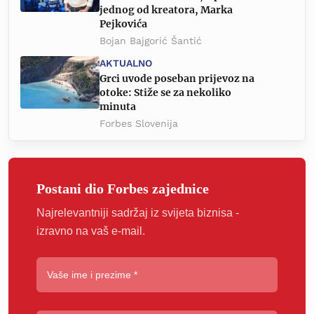
jednog od kreatora, Marka
Pejkovića
Bojan Bajgorić Šantić
AKTUALNO
Grci uvode poseban prijevoz na
otoke: Stiže se za nekoliko
minuta
Forbes Slovenija
Postani dio Forbes zajednice
Najrelevantniji sadržaj iz svijeta biznisa -
izravno na vaš e-mail.