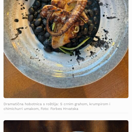
Dramatična hobotnica s roštilja: S crnim grahom, krumpirom i
chimichurri umakom, Foto: Forbes Hrvatska