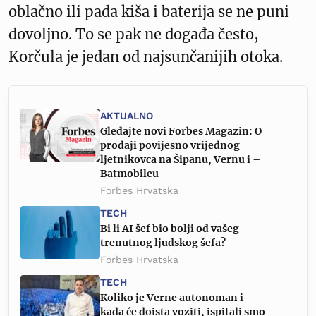
oblačno ili pada kiša i baterija se ne puni
dovoljno. To se pak ne događa često,
Korčula je jedan od najsunčanijih otoka.
AKTUALNO
Gledajte novi Forbes Magazin: O
prodaji povijesno vrijednog
ljetnikovca na Šipanu, Vernu i –
Batmobileu
Forbes Hrvatska
TECH
Bi li AI šef bio bolji od vašeg
trenutnog ljudskog šefa?
Forbes Hrvatska
TECH
Koliko je Verne autonoman i
kada će doista voziti, ispitali smo