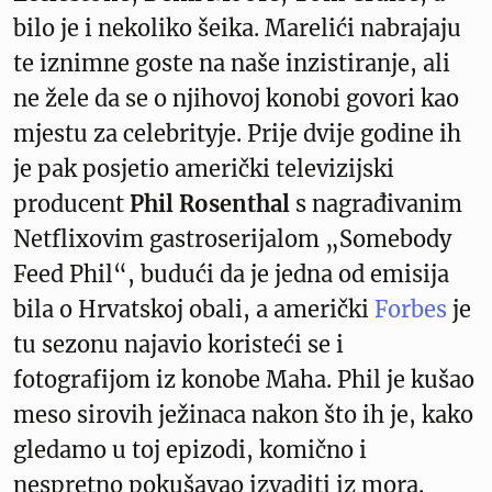
bilo je i nekoliko šeika. Marelići nabrajaju
te iznimne goste na naše inzistiranje, ali
ne žele da se o njihovoj konobi govori kao
mjestu za celebrityje. Prije dvije godine ih
je pak posjetio američki televizijski
producent
Phil Rosenthal
s nagrađivanim
Netflixovim gastroserijalom „Somebody
Feed Phil“, budući da je jedna od emisija
bila o Hrvatskoj obali, a američki
Forbes
je
tu sezonu najavio koristeći se i
fotografijom iz konobe Maha. Phil je kušao
meso sirovih ježinaca nakon što ih je, kako
gledamo u toj epizodi, komično i
nespretno pokušavao izvaditi iz mora.