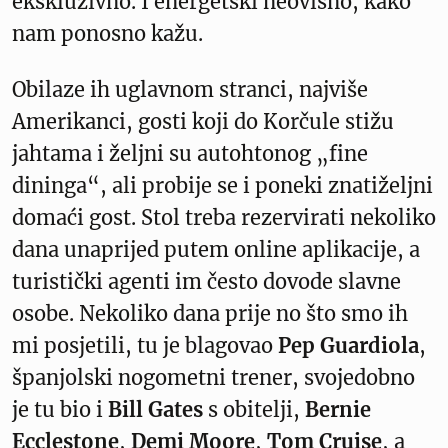
ekskluzivno. I energetski neovisno, kako
nam ponosno kažu.
Obilaze ih uglavnom stranci, najviše
Amerikanci, gosti koji do Korčule stižu
jahtama i željni su autohtonog „fine
dininga“, ali probije se i poneki znatiželjni
domaći gost. Stol treba rezervirati nekoliko
dana unaprijed putem online aplikacije, a
turistički agenti im često dovode slavne
osobe. Nekoliko dana prije no što smo ih
mi posjetili, tu je blagovao
Pep Guardiola
,
španjolski nogometni trener, svojedobno
je tu bio i
Bill Gates
s obitelji,
Bernie
Ecclestone
,
Demi Moore
,
Tom Cruise
, a