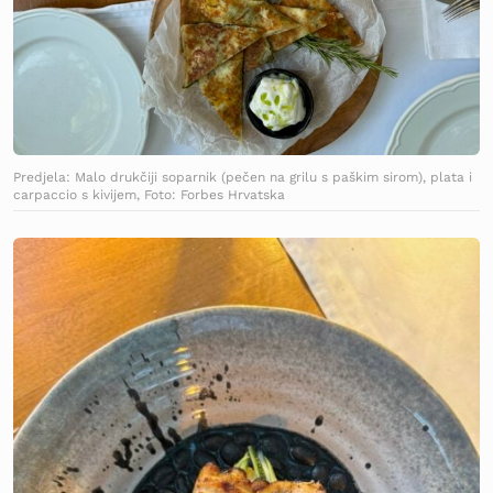
Predjela: Malo drukčiji soparnik (pečen na grilu s paškim sirom), plata i
carpaccio s kivijem, Foto: Forbes Hrvatska