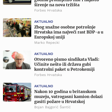
širenje na nova tržišta
Forbes Hrvatska
AKTUALNO
Zbog snažne osobne potrošnje
Hrvatska ima najveći rast BDP-a u
Europskoj uniji
Marko Repecki
AKTUALNO
Otvoreno pismo sindikata Vladi:
Učinite nešto ili država gubi
kontrolni paket u Petrokemiji
Forbes Hrvatska
AKTUALNO
Nakon 10 godina u britanskom
muzeju, vatrogasni kamion dolazi
gasiti požare u Hrvatskoj
Bojan Bajgorić Šantić