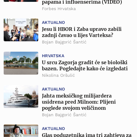
papama i influenserima (VIDEO)
Forbes Hrvatska
AKTUALNO
Jesu li HBOR i Zaba upravo zabili
zadnji čavao u lijes Varteksa?
Bojan Bajgorić Šantić
HRVATSKA
U srcu Zagorja gradit će se biološki
bazen. Pogledajte kako će izgledati
Nikolina Oršulić
AKTUALNO
Jahta meksičkog milijardera
usidrena pred Milnom: Plijeni
poglede svojom veličinom
Bojan Bajgorić Šantić
AKTUALNO
Glas poduzetnika ima tri zahtjeva za