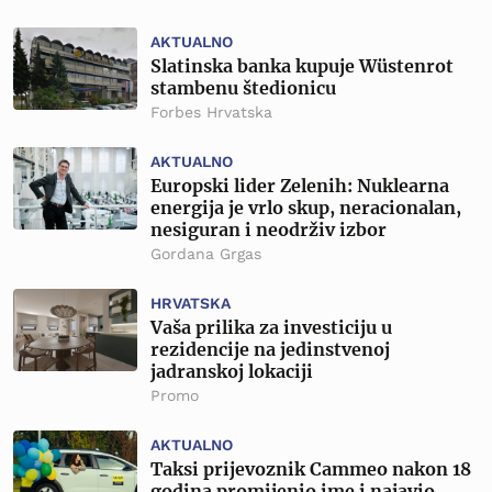
AKTUALNO
Slatinska banka kupuje Wüstenrot
stambenu štedionicu
Forbes Hrvatska
AKTUALNO
Europski lider Zelenih: Nuklearna
energija je vrlo skup, neracionalan,
nesiguran i neodrživ izbor
Gordana Grgas
HRVATSKA
Vaša prilika za investiciju u
rezidencije na jedinstvenoj
jadranskoj lokaciji
Promo
AKTUALNO
Taksi prijevoznik Cammeo nakon 18
godina promijenio ime i najavio