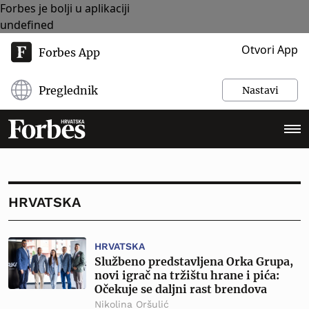
Forbes je bolji u aplikaciji
undefined
Otvori App
Forbes App
Preglednik
Nastavi
HRVATSKA
HRVATSKA
Službeno predstavljena Orka Grupa,
novi igrač na tržištu hrane i pića:
Očekuje se daljni rast brendova
Nikolina Oršulić