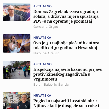
AKTUALNO
Domac: Zagreb ubrzava ugradnju
solara, a državna mjera spuštanja
PDV-a na opremu je promašaj
Gordana Grgas
HRVATSKA
Ovo je 30 najbolje plaćenih autora
mlađih od 30 godina u Hrvatskoj
Nikolina Oršulić
AKTUALNO
Inspekcija najavila kaznenu prijavu
protiv kineskog zagađivača u
Vrginmostu
Bojan Bajgorić Šantić
HRVATSKA
Pogled u najstariji hrvatski obrt:
Njihove kutije dospjele su u ruke i