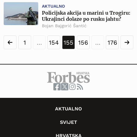
AKTUALNO
Policijska akcija u marini u Trogiru:
Ukrajinci dolaze po rusku jahtu?
Bojan Bajgorić Šantić
1
…
154
155
156
…
176
AKTUALNO
SVIJET
HRVATSKA