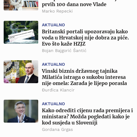
prvih 100 dana nove Vlade
Marko Repecki
AKTUALNO
Britanski portali upozoravaju kako
voda u Hrvatskoj nije dobra za piće.
Evo što kaže HZJZ
Bojan Bajgorić Šantić
AKTUALNO
Vinski biznis državnog tajnika
Milatića istraga o sukobu interesa
nije omela: Zarada je lijepo porasla
Đurđica Klancir
AKTUALNO
Kako odrediti cijenu rada premijera i
ministara? Možda pogledati kako je
kod susjeda u Sloveniji
Gordana Grgas