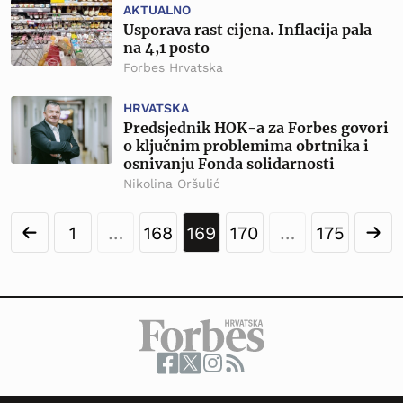
AKTUALNO
Usporava rast cijena. Inflacija pala
na 4,1 posto
Forbes Hrvatska
HRVATSKA
Predsjednik HOK-a za Forbes govori
o ključnim problemima obrtnika i
osnivanju Fonda solidarnosti
Nikolina Oršulić
1
…
168
169
170
…
175