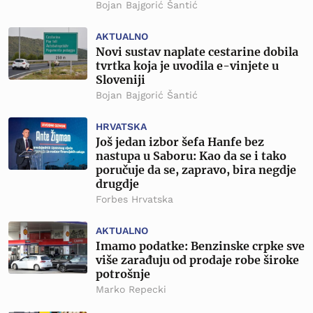
Bojan Bajgorić Šantić
AKTUALNO
Novi sustav naplate cestarine dobila
tvrtka koja je uvodila e-vinjete u
Sloveniji
Bojan Bajgorić Šantić
HRVATSKA
Još jedan izbor šefa Hanfe bez
nastupa u Saboru: Kao da se i tako
poručuje da se, zapravo, bira negdje
drugdje
Forbes Hrvatska
AKTUALNO
Imamo podatke: Benzinske crpke sve
više zarađuju od prodaje robe široke
potrošnje
Marko Repecki