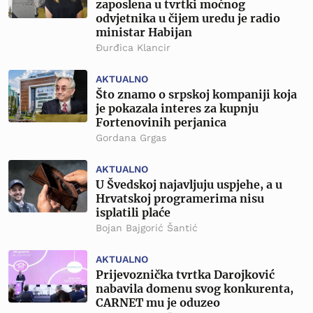
zaposlena u tvrtki moćnog
odvjetnika u čijem uredu je radio
ministar Habijan
Đurđica Klancir
AKTUALNO
Što znamo o srpskoj kompaniji koja
je pokazala interes za kupnju
Fortenovinih perjanica
Gordana Grgas
AKTUALNO
U Švedskoj najavljuju uspjehe, a u
Hrvatskoj programerima nisu
isplatili plaće
Bojan Bajgorić Šantić
AKTUALNO
Prijevoznička tvrtka Darojković
nabavila domenu svog konkurenta,
CARNET mu je oduzeo