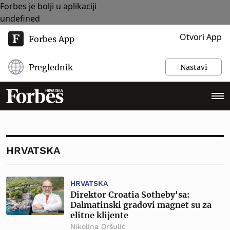
Forbes je bolji u aplikaciji
undefined
Otvori App
Forbes App
Preglednik
Nastavi
HRVATSKA
HRVATSKA
Direktor Croatia Sotheby'sa:
Dalmatinski gradovi magnet su za
elitne klijente
Nikolina Oršulić