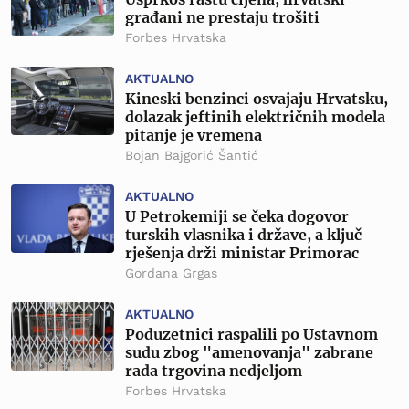
građani ne prestaju trošiti
Forbes Hrvatska
AKTUALNO
Kineski benzinci osvajaju Hrvatsku,
dolazak jeftinih električnih modela
pitanje je vremena
Bojan Bajgorić Šantić
AKTUALNO
U Petrokemiji se čeka dogovor
turskih vlasnika i države, a ključ
rješenja drži ministar Primorac
Gordana Grgas
AKTUALNO
Poduzetnici raspalili po Ustavnom
sudu zbog "amenovanja" zabrane
rada trgovina nedjeljom
Forbes Hrvatska