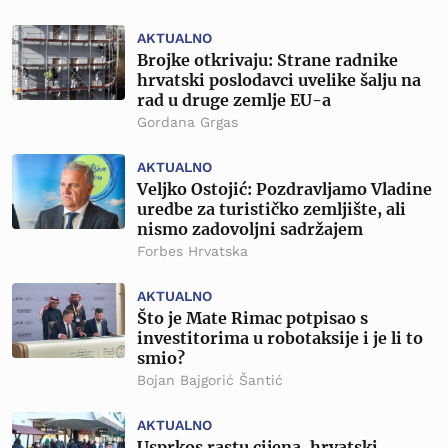
AKTUALNO
Brojke otkrivaju: Strane radnike
hrvatski poslodavci uvelike šalju na
rad u druge zemlje EU-a
Gordana Grgas
AKTUALNO
Veljko Ostojić: Pozdravljamo Vladine
uredbe za turističko zemljište, ali
nismo zadovoljni sadržajem
Forbes Hrvatska
AKTUALNO
Što je Mate Rimac potpisao s
investitorima u robotaksije i je li to
smio?
Bojan Bajgorić Šantić
AKTUALNO
Usprkos rastu cijena, hrvatski