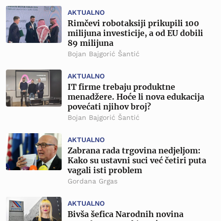
AKTUALNO
Rimčevi robotaksiji prikupili 100
milijuna investicije, a od EU dobili
89 milijuna
Bojan Bajgorić Šantić
AKTUALNO
IT firme trebaju produktne
menadžere. Hoće li nova edukacija
povećati njihov broj?
Bojan Bajgorić Šantić
AKTUALNO
Zabrana rada trgovina nedjeljom:
Kako su ustavni suci već četiri puta
vagali isti problem
Gordana Grgas
AKTUALNO
Bivša šefica Narodnih novina