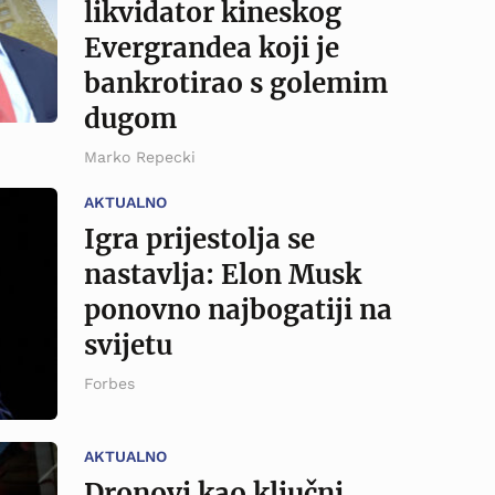
likvidator kineskog
Evergrandea koji je
bankrotirao s golemim
dugom
Marko Repecki
AKTUALNO
Igra prijestolja se
nastavlja: Elon Musk
ponovno najbogatiji na
svijetu
Forbes
AKTUALNO
Dronovi kao ključni