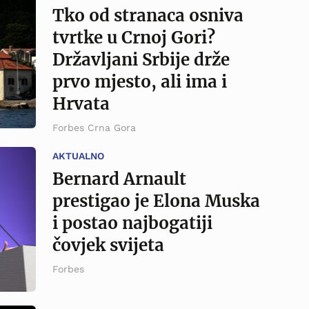
Tko od stranaca osniva
tvrtke u Crnoj Gori?
Državljani Srbije drže
prvo mjesto, ali ima i
Hrvata
Forbes Crna Gora
AKTUALNO
Bernard Arnault
prestigao je Elona Muska
i postao najbogatiji
čovjek svijeta
Forbes