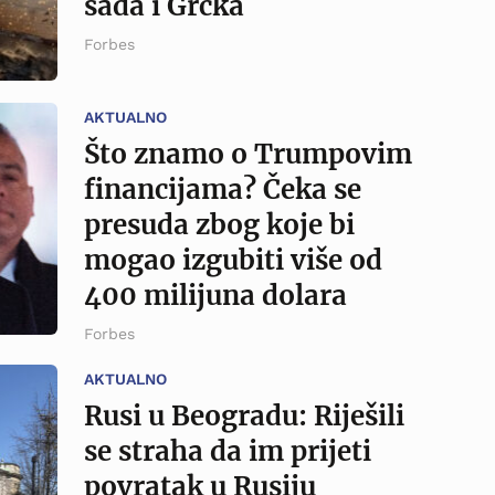
sada i Grčka
Forbes
AKTUALNO
Što znamo o Trumpovim
financijama? Čeka se
presuda zbog koje bi
mogao izgubiti više od
400 milijuna dolara
Forbes
AKTUALNO
Rusi u Beogradu: Riješili
se straha da im prijeti
povratak u Rusiju