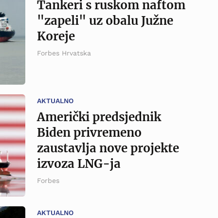
Tankeri s ruskom naftom
"zapeli" uz obalu Južne
Koreje
Forbes Hrvatska
AKTUALNO
Američki predsjednik
Biden privremeno
zaustavlja nove projekte
izvoza LNG-ja
Forbes
AKTUALNO