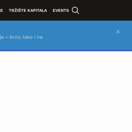
LE
TRŽIŠTE KAPITALA
EVENTS
×
ja – brzo, lako i na