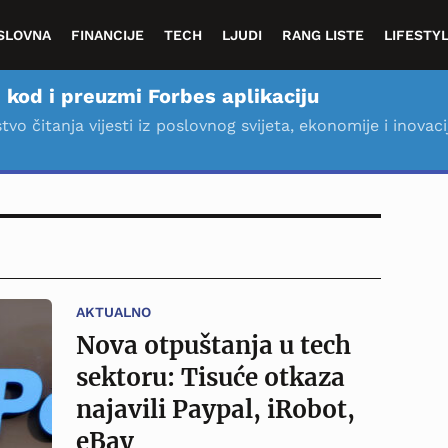
SLOVNA
FINANCIJE
TECH
LJUDI
RANG LISTE
LIFESTY
 kod i preuzmi Forbes aplikaciju
stvo čitanja vijesti iz poslovnog svijeta, ekonomije i inovaci
AKTUALNO
Nova otpuštanja u tech
sektoru: Tisuće otkaza
najavili Paypal, iRobot,
eBay