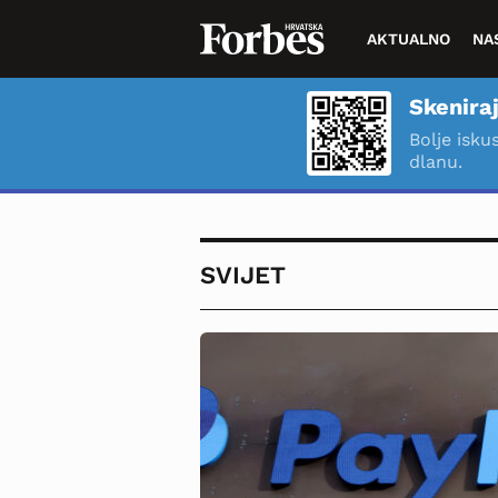
AKTUALNO
NA
Skeniraj
Bolje isku
dlanu.
SVIJET