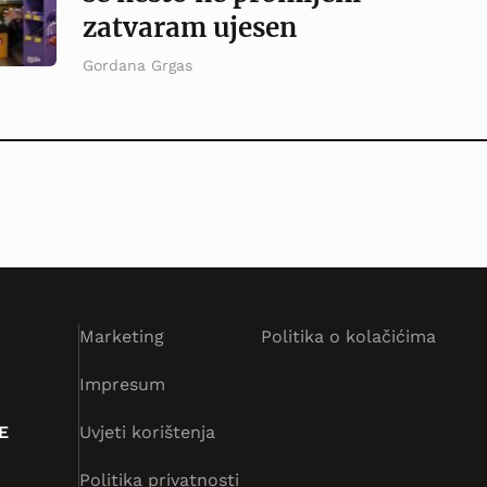
zatvaram ujesen
Gordana Grgas
Marketing
Politika o kolačićima
Impresum
E
Uvjeti korištenja
Politika privatnosti