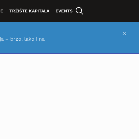
LE
TRŽIŠTE KAPITALA
EVENTS
×
ja – brzo, lako i na