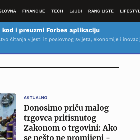
SLOVNA
FINANCIJE
TECH
LJUDI
RANG LISTE
LIFESTY
 kod i preuzmi Forbes aplikaciju
stvo čitanja vijesti iz poslovnog svijeta, ekonomije i inovaci
AKTUALNO
Donosimo priču malog
trgovca pritisnutog
Zakonom o trgovini: Ako
se nešto ne promijeni -