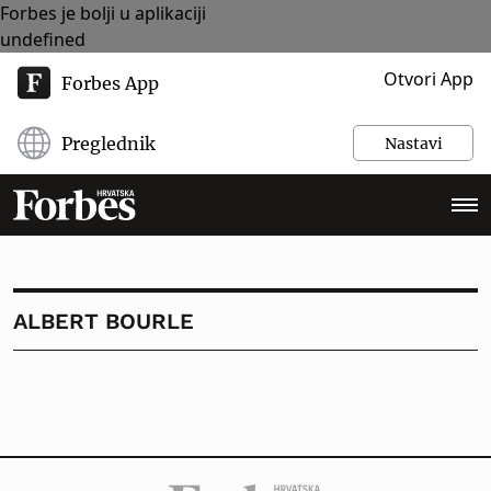
Forbes je bolji u aplikaciji
undefined
Otvori App
Forbes App
Preglednik
Nastavi
ALBERT BOURLE