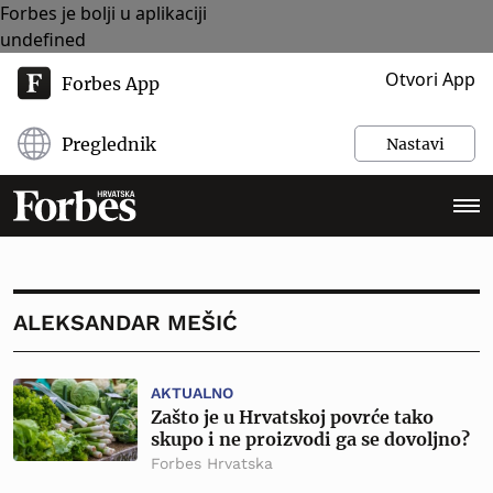
Forbes je bolji u aplikaciji
undefined
Otvori App
Forbes App
Preglednik
Nastavi
ALEKSANDAR MEŠIĆ
AKTUALNO
Zašto je u Hrvatskoj povrće tako
skupo i ne proizvodi ga se dovoljno?
Forbes Hrvatska