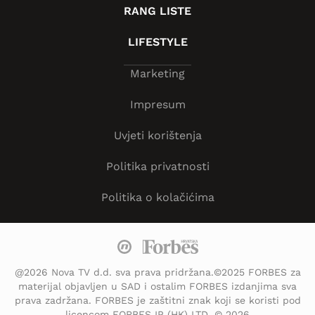
RANG LISTE
LIFESTYLE
Marketing
Impresum
Uvjeti korištenja
Politika privatnosti
Politika o kolačićima
@2026 Nova TV d.d. sva prava pridržana.©2025 FORBES za
materijal objavljen u SAD i ostalim FORBES izdanjima sva
prava zadržana. FORBES je zaštitni znak koji se koristi pod
licencom FORBES IP (HK) LTD. © 2026